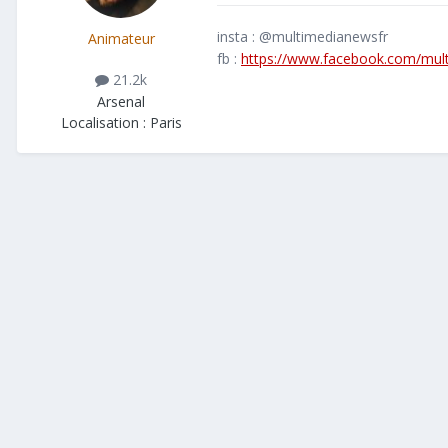
insta : @multimedianewsfr
Animateur
fb :
https://www.facebook.com/mul
21.2k
Arsenal
Localisation :
Paris