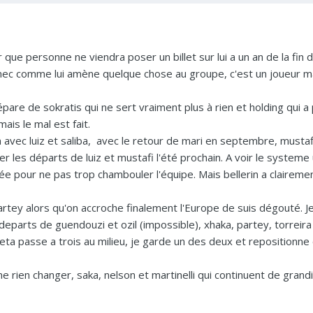
r que personne ne viendra poser un billet sur lui a un an de la fin 
 mec comme lui amène quelque chose au groupe, c'est un joueur 
sépare de sokratis qui ne sert vraiment plus à rien et holding qui a
ais le mal est fait.
avec luiz et saliba, avec le retour de mari en septembre, mustaf
 les départs de luiz et mustafi l'été prochain. A voir le systeme u
e pour ne pas trop chambouler l'équipe. Mais bellerin a clairem
 partey alors qu'on accroche finalement l'Europe de suis dégouté. 
 departs de guendouzi et ozil (impossible), xhaka, partey, torreira
teta passe a trois au milieu, je garde un des deux et repositionne c
 rien changer, saka, nelson et martinelli qui continuent de grandir