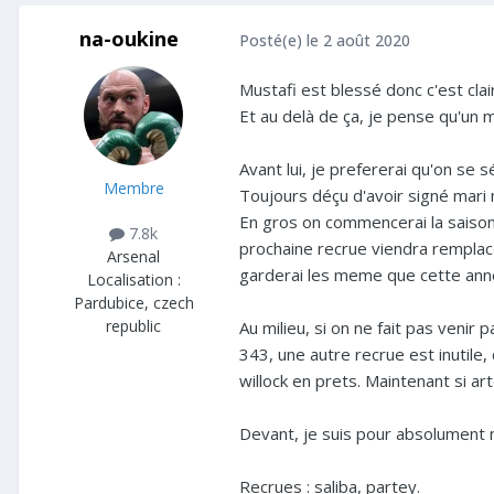
na-oukine
Posté(e)
le 2 août 2020
Mustafi est blessé donc c'est clai
Et au delà de ça, je pense qu'un
Avant lui, je prefererai qu'on se 
Membre
Toujours déçu d'avoir signé mari m
En gros on commencerai la saison 
7.8k
prochaine recrue viendra remplacer
Arsenal
garderai les meme que cette anné
Localisation :
Pardubice, czech
republic
Au milieu, si on ne fait pas venir
343, une autre recrue est inutile,
willock en prets. Maintenant si ar
Devant, je suis pour absolument ne
Recrues : saliba, partey.