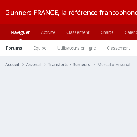
Gunners FRANCE, la référence francophone
Naviguer
Activité
Classement
Charte
Calend
Forums
Équipe
Utilisateurs en ligne
Classement
Accueil
Arsenal
Transferts / Rumeurs
Mercato Arsenal