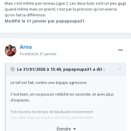
Mais c'est même pas niveau Ligue 2. Les deux buts sont un peu gags
quand même mais on prend, c'est par la pression qu'on exerce
qu'on fait la différence.
Modifié
le 31 janvier
par papapoupa31
Arno
Posté(e)
le 31 janvier
Le 31/01/2026 à 15:49,
papapoupa31
a dit :
Le taf est fait, contre une équipe agressive.
C'est bien, on va pouvoir relâché en seconde, et avec plus
d'espaces.
Très bonne mi-temps de Madueke notamment.
Son alter égo sur l'autre aile Trossard invisible.
Étendre
Le reste des joueurs rien à relever, c'est solide sans que ça