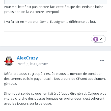
soit splendide, mais c'est sérieux et on prend 0 occazs.
Pour moi le taf est pas encore fait, cette équipe de Leeds ne lache
jamais rien on l’a vu contre Liverpool.
Il va falloir en mettre un 3eme. Et soigner la différence de but.
2
AlexCrazy
Posté(e)
le 31 janvier
Défendre aussi regroupé, c'est être sous la menace de concéder
des corners et ils le payent cash. Nos tireurs de CF sont absolument
géniaux.
Sinon c'est solide ce que l'on fait à défaut d'être génial. Ca joue plus
vite, ça cherche des passes longues en profondeur, c'est cohérent
avec les joueurs sur la pelouse.