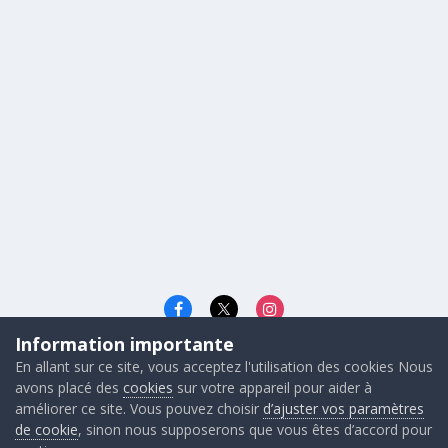
Information importante
Langue
Cookies
En allant sur ce site, vous acceptez l'utilisation des cookies Nous
© 2026 - Gunners FRANCE
avons placé des
cookies
sur votre appareil pour aider à
Powered by Invision Community
améliorer ce site. Vous pouvez choisir
d’ajuster vos paramètres
de cookie
, sinon nous supposerons que vous êtes d’accord pour