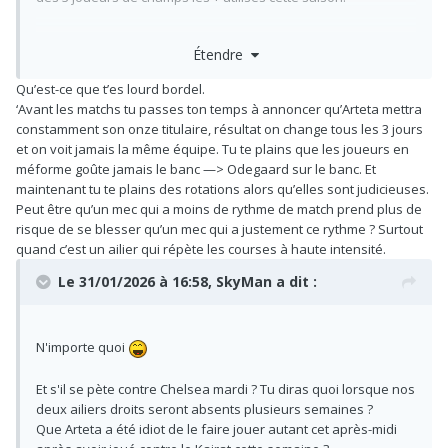
Superbe victoire sinon, et très content pour le clean sheet.
Étendre
Qu’est-ce que t’es lourd bordel.
‘Avant les matchs tu passes ton temps à annoncer qu’Arteta mettra
constamment son onze titulaire, résultat on change tous les 3 jours
et on voit jamais la même équipe. Tu te plains que les joueurs en
méforme goûte jamais le banc —> Odegaard sur le banc. Et
maintenant tu te plains des rotations alors qu’elles sont judicieuses.
Peut être qu’un mec qui a moins de rythme de match prend plus de
risque de se blesser qu’un mec qui a justement ce rythme ? Surtout
quand c’est un ailier qui répète les courses à haute intensité.
Le 31/01/2026 à 16:58,
SkyMan
a dit :
N'importe quoi
Et s'il se pète contre Chelsea mardi ? Tu diras quoi lorsque nos
deux ailiers droits seront absents plusieurs semaines ?
Que Arteta a été idiot de le faire jouer autant cet après-midi