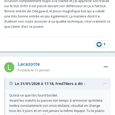
occasion complètement loupé à la 50eme et j’ai apprécié son travail
sur le but. Enfin il est passé devant son défenseur et ça a fait but.
‘Bonne entrée de Odegaard, et Jesus magnifique but qui a validé
une très bonne entrée en jeu également. La manière dont il a
d’utiliser son corps associer à sa qualité technique, c’est vraiment ce
que j’aime chez ce joueur
5
Lacazotte
Posté(e)
le 31 janvier
Le 31/01/2026 à 17:18,
Fred76ers
a dit :
Qu’est-ce que t’es lourd bordel.
‘Avant les matchs tu passes ton temps à annoncer qu’Arteta
mettra constamment son onze titulaire, résultat on change
tous les 3 jours et on voit jamais la même équipe. Tu te plains