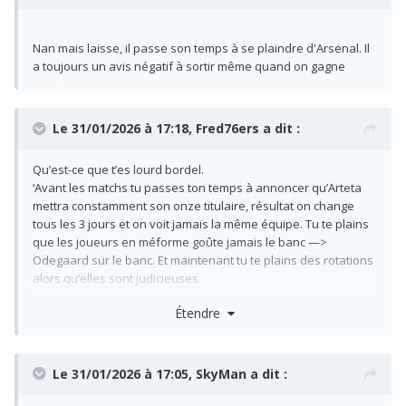
Nan mais laisse, il passe son temps à se plaindre d'Arsenal. Il
a toujours un avis négatif à sortir même quand on gagne
Le 31/01/2026 à 17:18,
Fred76ers
a dit :
Qu’est-ce que t’es lourd bordel.
‘Avant les matchs tu passes ton temps à annoncer qu’Arteta
mettra constamment son onze titulaire, résultat on change
tous les 3 jours et on voit jamais la même équipe. Tu te plains
que les joueurs en méforme goûte jamais le banc —>
Odegaard sur le banc. Et maintenant tu te plains des rotations
alors qu’elles sont judicieuses.
Peut être qu’un mec qui a moins de rythme de match prend
Étendre
plus de risque de se blesser qu’un mec qui a justement ce
rythme ? Surtout quand c’est un ailier qui répète les courses à
haute intensité.
Il trouvera toujours un truc pour se plaindre. Quand c’est pas
Le 31/01/2026 à 17:05,
SkyMan
a dit :
du factuel il part dans du divinatoire.
Ça recommence, jamais content le type.