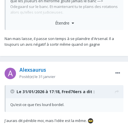
que les joueurs en méforme goûte jamais le banc —>
Odegaard sur le banc. Et maintenant tu te plains des rotations
alors qu’elles sont judicieuses.
Peut être qu’un mec qui a moins de rythme de match prend
Étendre
plus de risque de se blesser qu’un mec qui a justement ce
rythme ? Surtout quand c’est un ailier qui répète les courses à
haute intensité.
Nan mais laisse, il passe son temps à se plaindre d'Arsenal. Il a
Il trouvera toujours un truc pour se plaindre. Quand c’est pas
toujours un avis négatif à sortir même quand on gagne
du factuel il part dans du divinatoire.
Ça recommence, jamais content le type.
Alexsaurus
Posté(e)
le 31 janvier
Le 31/01/2026 à 17:18,
Fred76ers
a dit :
Qu’est-ce que t’es lourd bordel.
J'aurais dit pénible moi, mais l'idée est la même.