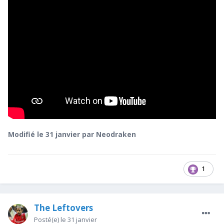
Modifié
le 31 janvier
par Neodraken
1
The Leftovers
Posté(e)
le 31 janvier