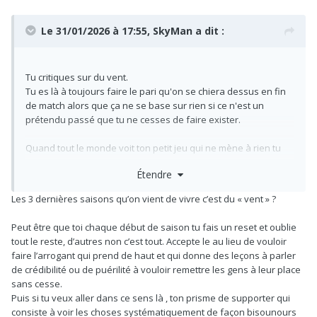
Le 31/01/2026 à 17:55,
SkyMan
a dit :
Tu critiques sur du vent.
Tu es là à toujours faire le pari qu'on se chiera dessus en fin
de match alors que ça ne se base sur rien si ce n'est un
prétendu passé que tu ne cesses de faire exister.
Quand tout le monde voit ton petit jeu qui ne mène à rien tu
t'enfonces alors arrête ton cirque maintenant.
Étendre
Ta "méthode" de pourrir l'équipe pour prétendre vouloir
Les 3 dernières saisons qu’on vient de vivre c’est du « vent » ?
l'inverse est puérile et tu veux être crédible dans la critique
ensuite ?
Peut être que toi chaque début de saison tu fais un reset et oublie
tout le reste, d’autres non c’est tout. Accepte le au lieu de vouloir
Je pense qu'ici personne n'a de leçon à recevoir de ta part.
faire l’arrogant qui prend de haut et qui donne des leçons à parler
de crédibilité ou de puérilité à vouloir remettre les gens à leur place
sans cesse.
Puis si tu veux aller dans ce sens là , ton prisme de supporter qui
consiste à voir les choses systématiquement de façon bisounours