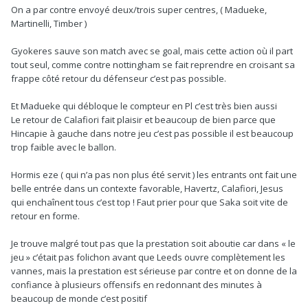
On a par contre envoyé deux/trois super centres, ( Madueke,
Martinelli, Timber )
Gyokeres sauve son match avec se goal, mais cette action où il part
tout seul, comme contre nottingham se fait reprendre en croisant sa
frappe côté retour du défenseur c’est pas possible.
Et Madueke qui débloque le compteur en Pl c’est très bien aussi
Le retour de Calafiori fait plaisir et beaucoup de bien parce que
Hincapie à gauche dans notre jeu c’est pas possible il est beaucoup
trop faible avec le ballon.
Hormis eze ( qui n’a pas non plus été servit ) les entrants ont fait une
belle entrée dans un contexte favorable, Havertz, Calafiori, Jesus
qui enchaînent tous c’est top ! Faut prier pour que Saka soit vite de
retour en forme.
Je trouve malgré tout pas que la prestation soit aboutie car dans « le
jeu » c’était pas folichon avant que Leeds ouvre complètement les
vannes, mais la prestation est sérieuse par contre et on donne de la
confiance à plusieurs offensifs en redonnant des minutes à
beaucoup de monde c’est positif