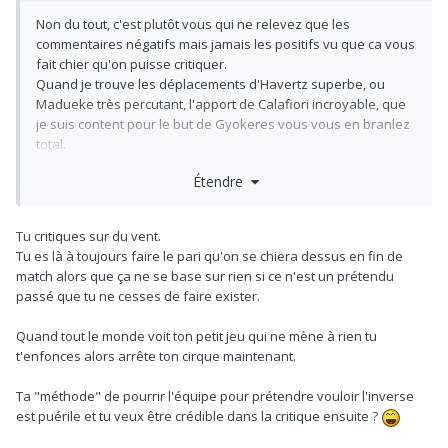
Non du tout, c'est plutôt vous qui ne relevez que les
commentaires négatifs mais jamais les positifs vu que ca vous
fait chier qu'on puisse critiquer.
Quand je trouve les déplacements d'Havertz superbe, ou
Madueke très percutant, l'apport de Calafiori incroyable, que
je suis content pour le but de Gyokeres vous vous en branlez
total.
Étendre
La premiere mi-temps était franchement pas super sexy, le
début de la seconde idem, mais après rien a dire très propre
et superbe fin de match! C'est exactement comme ca qu'on
Tu critiques sur du vent.
devrait tuer tout nos matchs si on veut remporter le titre, pas
Tu es là à toujours faire le pari qu'on se chiera dessus en fin de
en laissant l'opportunité à l'adversaire de recoller!
match alors que ça ne se base sur rien si ce n'est un prétendu
passé que tu ne cesses de faire exister.
Concernant la gestion d'Arteta, pour moi Rice et Zubimendi
sont des joueurs bien trop important pour se permettre de les
Quand tout le monde voit ton petit jeu qui ne mène à rien tu
perdre sur blessure. On a tres bien vu l'impact que ca avait
t'enfonces alors arrête ton cirque maintenant.
sur nos résultats lorsqu'on perdait notre colonne vertébrale.
C'est pourquoi il est important de leur donner du repos quand
Ta "méthode" de pourrir l'équipe pour prétendre vouloir l'inverse
on le peut.
est puérile et tu veux être crédible dans la critique ensuite ?
Et en attendant personne ne répond à la question de la
gestion de Norgaard. Dans un match comme celui