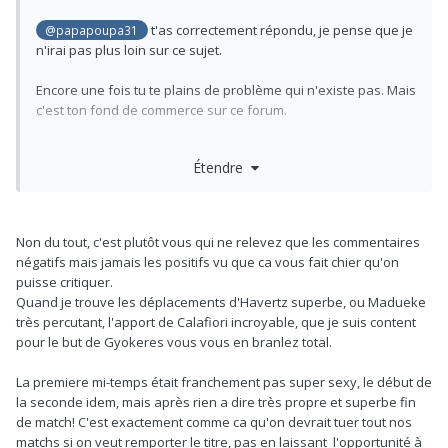
t'as correctement répondu, je pense que je
@papapoupa31
——
n'irai pas plus loin sur ce sujet.
Belle réponse aujourd’hui. Première mi-temps pas super
emballante mais grosse domination de l’équipe. En seconde
Encore une fois tu te plains de problème qui n'existe pas. Mais
mi-temps, on a eu moins de possession mais ça nous a offert
c'est ton fond de commerce sur ce forum.
plus de verticalité ce qui a également rendu le match plus
plaisant.
C'était d'abord notre fin de match, puis maintenant la gestion
‘J’ai apprécié le match de Madueke, c’est ce que j’aime dans
Étendre
d'Arteta.
son profil. Capable d’accélérer le jeu balle au pied. Toujours
du déchet dans sa dernière passe. J’espère que son (ses)
assist vont débloquer quelque chose.
La première mi-temps de Gyokeres a été correct, il a fait ce
Non du tout, c'est plutôt vous qui ne relevez que les commentaires
qu’on peut attendre de lui avec ses qualités. J’ai été énervé de
négatifs mais jamais les positifs vu que ca vous fait chier qu'on
son occasion complètement loupé à la 50eme et j’ai apprécié
puisse critiquer.
son travail sur le but. Enfin il est passé devant son défenseur
Quand je trouve les déplacements d'Havertz superbe, ou Madueke
et ça a fait but.
très percutant, l'apport de Calafiori incroyable, que je suis content
‘Bonne entrée de Odegaard, et Jesus magnifique but qui a
pour le but de Gyokeres vous vous en branlez total.
validé une très bonne entrée en jeu également. La manière
dont il a d’utiliser son corps associer à sa qualité technique,
La premiere mi-temps était franchement pas super sexy, le début de
c’est vraiment ce que j’aime chez ce joueur
la seconde idem, mais après rien a dire très propre et superbe fin
de match! C'est exactement comme ca qu'on devrait tuer tout nos
matchs si on veut remporter le titre, pas en laissant l'opportunité à