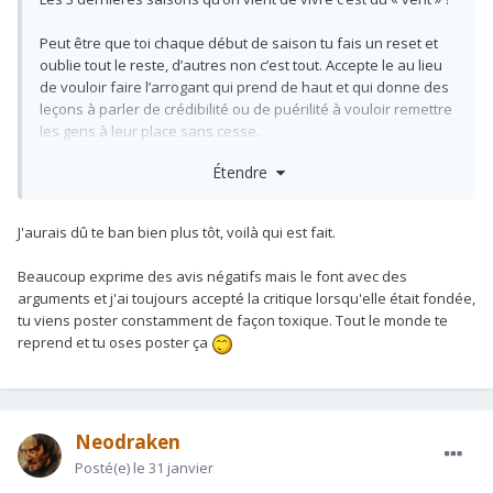
Peut être que toi chaque début de saison tu fais un reset et
oublie tout le reste, d’autres non c’est tout. Accepte le au lieu
de vouloir faire l’arrogant qui prend de haut et qui donne des
leçons à parler de crédibilité ou de puérilité à vouloir remettre
les gens à leur place sans cesse.
Puis si tu veux aller dans ce sens là , ton prisme de supporter
Étendre
qui consiste à voir les choses systématiquement de façon
bisounours en trouvant des excuses à tout va c’est fatiguant
comme son de cloche.
J'aurais dû te ban bien plus tôt, voilà qui est fait.
Un forum c’est fait pour avoir des avis, et des façons de
Beaucoup exprime des avis négatifs mais le font avec des
penser différentes. Sinon ouvre ton propre forum et n’accepte
arguments et j'ai toujours accepté la critique lorsqu'elle était fondée,
que des gens qui vont dans ton sens
tu viens poster constamment de façon toxique. Tout le monde te
reprend et tu oses poster ça
Sur ce , je retourne me régaler devant la défaite des blues, et
let’s go les spurs demain!
Neodraken
Posté(e)
le 31 janvier