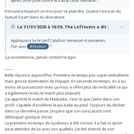
après avoir joué contre le Kairat cette semaine ?
Il trouvera toujours un truc pour se plaindre. Quand c’est pas du
factuel il part dans du divinatoire.
Le 31/01/2026 à 16:59,
The Leftovers
a dit :
Appliquons lui le tarif Calafiori: minimum 4 semaines.
Ton avis
?
@SkyMan
Ça recommence, jamais content le type.
——
Belle réponse aujourd’hui. Première mi-temps pas super emballante
mais grosse domination de l’équipe. En seconde mi-temps, on a eu
moins de possession mais ça nous a offert plus de verticalité ce qui
a également rendu le match plus plaisant.
‘J’ai apprécié le match de Madueke, c’est ce que j’aime dans son
profil. Capable d’accélérer le jeu balle au pied. Toujours du déchet
dans sa dernière passe. J’espère que son (ses) assist vont
débloquer quelque chose.
La première mi-temps de Gyokeres a été correct, il a fait ce qu’on
peut attendre de lui avec ses qualités. J’ai été énervé de son