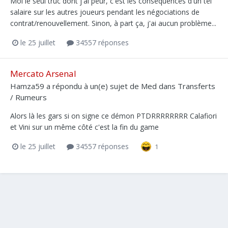
Moi le seul truc dont j'ai peur, c'est les conséquences d'un tel
salaire sur les autres joueurs pendant les négociations de
contrat/renouvellement. Sinon, à part ça, j'ai aucun problème...
le 25 juillet
34557 réponses
Mercato Arsenal
Hamza59
a répondu à un(e) sujet de
Med
dans
Transferts
/ Rumeurs
Alors là les gars si on signe ce démon PTDRRRRRRRR Calafiori
et Vini sur un même côté c'est la fin du game
le 25 juillet
34557 réponses
1