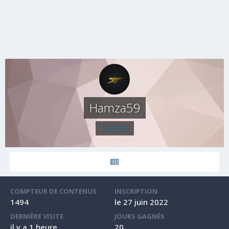
Hamza59
Membre
COMPTEUR DE CONTENUS
INSCRIPTION
1494
le 27 juin 2022
DERNIÈRE VISITE
JOURS GAGNÉS
il y a 1 heure
20