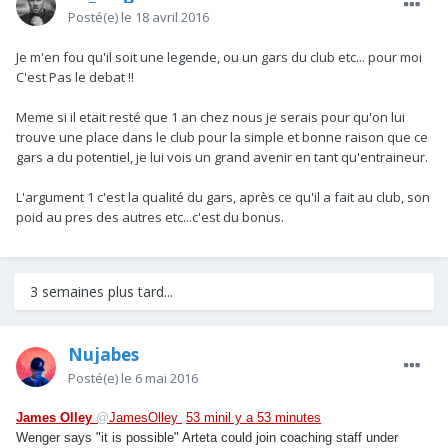
Posté(e)
le 18 avril 2016
Je m'en fou qu'il soit une legende, ou un gars du club etc... pour moi
C'est Pas le debat !!
Meme si il etait resté que 1 an chez nous je serais pour qu'on lui
trouve une place dans le club pour la simple et bonne raison que ce
gars a du potentiel, je lui vois un grand avenir en tant qu'entraineur.
L'argument 1 c'est la qualité du gars, après ce qu'il a fait au club, son
poid au pres des autres etc...c'est du bonus.
3 semaines plus tard...
Nujabes
Posté(e)
le 6 mai 2016
James Olley
@
JamesOlley
53 min
il y a 53 minutes
Wenger says "it is possible" Arteta could join coaching staff under