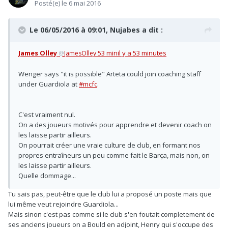
Posté(e)
le 6 mai 2016
Le 06/05/2016 à 09:01, Nujabes a dit :
James Olley
53 minil y a 53 minutes
@
JamesOlley
Wenger says "it is possible" Arteta could join coaching staff
under Guardiola at
#mcfc
.
C'est vraiment nul.
On a des joueurs motivés pour apprendre et devenir coach on
les laisse partir ailleurs.
On pourrait créer une vraie culture de club, en formant nos
propres entraîneurs un peu comme fait le Barça, mais non, on
les laisse partir ailleurs.
Quelle dommage...
Tu sais pas, peut-être que le club lui a proposé un poste mais que
lui même veut rejoindre Guardiola...
Mais sinon c'est pas comme si le club s'en foutait completement de
ses anciens joueurs on a Bould en adjoint, Henry qui s'occupe des