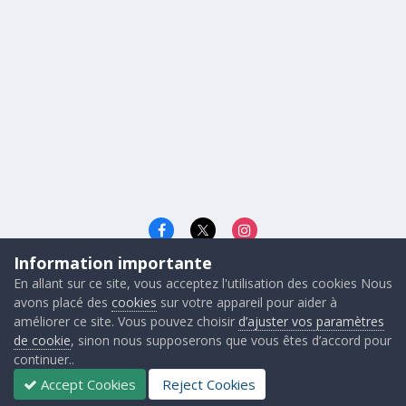
Information importante
Langue
Cookies
En allant sur ce site, vous acceptez l'utilisation des cookies Nous
© 2026 - Gunners FRANCE
avons placé des
cookies
sur votre appareil pour aider à
Powered by Invision Community
améliorer ce site. Vous pouvez choisir
d’ajuster vos paramètres
de cookie
, sinon nous supposerons que vous êtes d’accord pour
continuer..
Accept Cookies
Reject Cookies