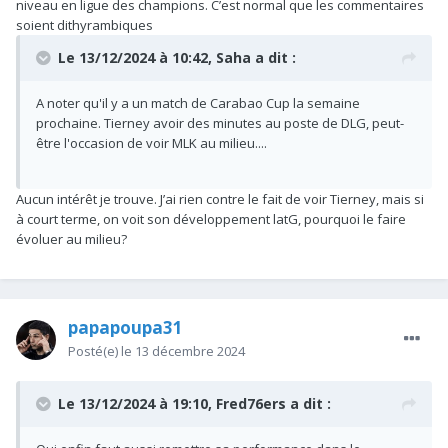
niveau en ligue des champions. C’est normal que les commentaires
à son âge, un vrai leader sur le terrain, espérons pour lui une
soient dithyrambiques
carrière différente par contre.
Le 13/12/2024 à 10:42,
Saha
a dit :
A noter qu'il y a un match de Carabao Cup la semaine
prochaine. Tierney avoir des minutes au poste de DLG, peut-
être l'occasion de voir MLK au milieu....
Aucun intérêt je trouve. J’ai rien contre le fait de voir Tierney, mais si
à court terme, on voit son développement latG, pourquoi le faire
évoluer au milieu?
papapoupa31
Posté(e)
le 13 décembre 2024
Le 13/12/2024 à 19:10,
Fred76ers
a dit :