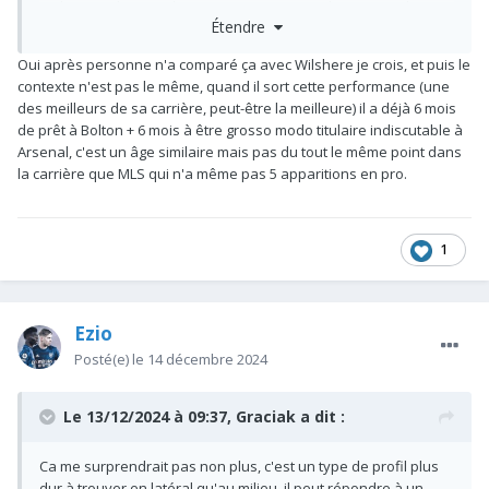
je dis ça en l'aimant beaucoup (comme tout les jeunes du
Étendre
club).
La comparaison avec Wilshere Prime par exemple contre le
Oui après personne n'a comparé ça avec Wilshere je crois, et puis le
Barça, va voir les highlights et revient me dire que c'est la
contexte n'est pas le même, quand il sort cette performance (une
même chose... Wilshere avait pocket Messi, était de toutes les
des meilleurs de sa carrière, peut-être la meilleure) il a déjà 6 mois
récupérations et de toutes les relances, désolé de faire un
de prêt à Bolton + 6 mois à être grosso modo titulaire indiscutable à
peu le rabat joie mais faut doser.
Arsenal, c'est un âge similaire mais pas du tout le même point dans
la carrière que MLS qui n'a même pas 5 apparitions en pro.
Pour le reste son match est bon, et il offre une solution en plus
là ou les mecs sont en verre à ce poste.
1
Ezio
Posté(e)
le 14 décembre 2024
Le 13/12/2024 à 09:37,
Graciak
a dit :
Ca me surprendrait pas non plus, c'est un type de profil plus
dur à trouver en latéral qu'au milieu, il peut répondre à un