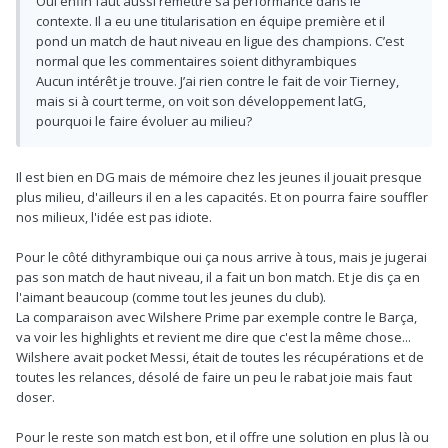
Oui enfin faut aussi remettre sa performance dans le
contexte. Il a eu une titularisation en équipe première et il
pond un match de haut niveau en ligue des champions. C’est
normal que les commentaires soient dithyrambiques
Aucun intérêt je trouve. J’ai rien contre le fait de voir Tierney,
mais si à court terme, on voit son développement latG,
pourquoi le faire évoluer au milieu?
Il est bien en DG mais de mémoire chez les jeunes il jouait presque
plus milieu, d'ailleurs il en a les capacités. Et on pourra faire souffler
nos milieux, l'idée est pas idiote.
Pour le côté dithyrambique oui ça nous arrive à tous, mais je jugerai
pas son match de haut niveau, il a fait un bon match. Et je dis ça en
l'aimant beaucoup (comme tout les jeunes du club).
La comparaison avec Wilshere Prime par exemple contre le Barça,
va voir les highlights et revient me dire que c'est la même chose...
Wilshere avait pocket Messi, était de toutes les récupérations et de
toutes les relances, désolé de faire un peu le rabat joie mais faut
doser.
Pour le reste son match est bon, et il offre une solution en plus là ou