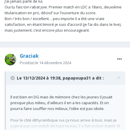
j’ai jamais parlé de lui.
récupérations et de toutes les relances, désolé de faire un
Oui tu fais ton rabat joie. Premier match en LDC a 18ans, deuxième
peu le rabat joie mais faut doser.
titularisation en pro, décisif sur l’ouverture du score.
Bon / très bon / excellent… peu importe il a été une vraie
Pour le reste son match est bon, et il offre une solution en plus
satisfaction, en étant timoré je suis d’accord (je l’ai dis dans le live),
là ou les mecs sont en verre à ce poste.
mais justement, c’est encore plus encourageant.
Graciak
Posté(e)
le 14 décembre 2024
Le 13/12/2024 à 19:38,
papapoupa31
a dit :
Il est bien en DG mais de mémoire chez les jeunes il jouait
presque plus milieu, d'ailleurs il en a les capacités. Et on
pourra faire souffler nos milieux, l'idée est pas idiote.
Pour le côté dithyrambique oui ça nous arrive à tous, mais je
jugerai pas son match de haut niveau, il a fait un bon match. Et