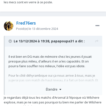
les mecs sont en verre à ce poste.
Fred76ers
Posté(e)
le 13 décembre 2024
Le 13/12/2024 à 19:38,
papapoupa31
a dit :
Il est bien en DG mais de mémoire chez les jeunes il jouait
presque plus milieu, d'ailleurs il en a les capacités. Et on
pourra faire souffler nos milieux, l'idée est pas idiote.
Pour le côté dithyrambique oui ça nous arrive à tous, mais je
jugerai pas son match de haut niveau, il a fait un bon match. Et
je dis ça en l'aimant beaucoup (comme tout les jeunes du
Étendre
club).
La comparaison avec Wilshere Prime par exemple contre le
Je regardais déjà tous les matchs d’Arsenal à l’époque où Wilshere
Barça, va voir les highlights et revient me dire que c'est la
explose, mais je ne sais pas pourquoi tu bien me parler de Wilshere
même chose... Wilshere avait pocket Messi, était de toutes les