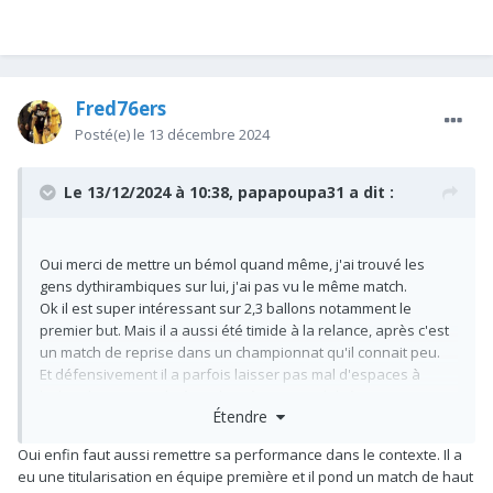
Fred76ers
Posté(e)
le 13 décembre 2024
Le 13/12/2024 à 10:38,
papapoupa31
a dit :
Oui merci de mettre un bémol quand même, j'ai trouvé les
gens dythirambiques sur lui, j'ai pas vu le même match.
Ok il est super intéressant sur 2,3 ballons notamment le
premier but. Mais il a aussi été timide à la relance, après c'est
un match de reprise dans un championnat qu'il connait peu.
Et défensivement il a parfois laisser pas mal d'espaces à
l'ailier droit, qui a plutôt mal geré ses possibilités tant mieux
Étendre
pour nous.
Oui enfin faut aussi remettre sa performance dans le contexte. Il a
Super potentiel oui mais quand je lis la comparaison avec
eu une titularisation en équipe première et il pond un match de haut
Wilshere prime j'ai un peu de mal, Wilshere était exceptionnel