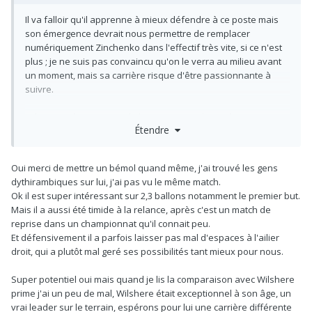
Il va falloir qu'il apprenne à mieux défendre à ce poste mais
son émergence devrait nous permettre de remplacer
numériquement Zinchenko dans l'effectif très vite, si ce n'est
plus ; je ne suis pas convaincu qu'on le verra au milieu avant
un moment, mais sa carrière risque d'être passionnante à
suivre.
Je l'ai trouvé un peu timide hier mais rien d'inquiétant, au
Étendre
contraire c'est sans doute pour le mieux parce que sur ce que
j'ai vu de lui auparavant il a plutôt une tendance à vouloir trop
accélérer le jeu, tant mieux s'il gomme un peu ça, quitte à ce
Oui merci de mettre un bémol quand même, j'ai trouvé les gens
qu'il soit dans l'extrême inverse pour un temps. Je serais
dythirambiques sur lui, j'ai pas vu le même match.
curieux de voir ce qu'il donne face à un mid-block qui nous
Ok il est super intéressant sur 2,3 ballons notamment le premier but.
presse assez peu. Il a surtout su faire progresser le jeu hier
Mais il a aussi été timide à la relance, après c'est un match de
dans des séquences ou il était pressé individuellement et
reprise dans un championnat qu'il connait peu.
montrait toutes ses qualités pour s'en sortir tout seul et
Et défensivement il a parfois laisser pas mal d'espaces à l'ailier
trouver des angles de passe différents. On sait qu'il a une très
droit, qui a plutôt mal geré ses possibilités tant mieux pour nous.
bonne qualité de passe mais je serais curieux de voir
comment il évolue dans sa capacité à manipuler un bloc en
Super potentiel oui mais quand je lis la comparaison avec Wilshere
place via des petites touches et du jeu sans ballon.
prime j'ai un peu de mal, Wilshere était exceptionnel à son âge, un
vrai leader sur le terrain, espérons pour lui une carrière différente