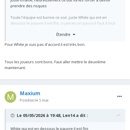
juste infâme, heureusement ce but va les forcer à devoir
prendre des risques
Toute l'équipe est bonne ce soir, juste White qui est en
dessous le pauvre il est fini, si jamais on passe il faut à tout
prix que Timber soit fit
Étendre
On est à 45 minutes d'une finale COYG ON VA LE FAIRE BORDEL
Pour White je suis pas d'accord il est très bon.
Tous les joueurs sont bons. Faut aller mettre le deuxième
maintenant.
Maxium
Posté(e)
le 5 mai
Le 05/05/2026 à 19:48,
Len14
a dit :
White qui est en dessous le pauvre il est fini