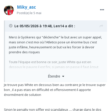
Miky_asc
Posté(e)
le 5 mai
Le 05/05/2026 à 19:48,
Len14
a dit :
Merci à Gyökeres qui "déclenche" le but avec un super appel,
mais sinon c'est moi où l'Atletico pose un énorme bus c'est
juste infâme, heureusement ce but va les forcer à devoir
prendre des risques
Toute l'équipe est bonne ce soir, juste White qui est en
dessous le pauvre il est fini, si jamais on passe il faut à tout
prix que Timber soit fit
Étendre
On est à 45 minutes d'une finale COYG ON VA LE FAIRE BORDEL
Je trouve pas White en dessous bien au contraire je le trouve super
bon , il a pas etais en difficulté et offensivement il apporte
énormément de solution
Sinon le penalty non siffler est scandaleux .... charge dans le dos