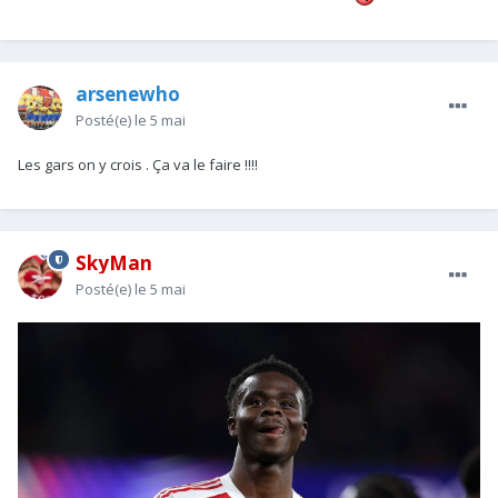
arsenewho
Posté(e)
le 5 mai
Les gars on y crois . Ça va le faire !!!!
SkyMan
Posté(e)
le 5 mai