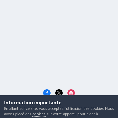
Information importante
Langue
Cookies
En allant sur ce site, vous acceptez l'utilisation des cookies Nous
© 2026 - Gunners FRANCE
avons placé des
cookies
sur votre appareil pour aider à
Powered by Invision Community