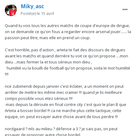
Miky_asc
Posté(e)
le 15 avril
Quand tu vois tous les autres matchs de coupe d'europe de dingue,
on se demande ce qu'on fous a regarder encore arsenal jouer....... la
passion peut être, mais elle en prend un coup.
C'est horrible, pas d'action , arteta te fait des discours de dingues
avant les matchs et quand derrière tu voit ce qu'on propose ....mon
dieu ...mais fermer la et tous sérieux mon dieu ,
humilité vu la bouilli de football qu'on propose, voila le mot humilité
!!!!
rice zubimendi depuis janvier c'est éclater, a un moment on peut
arrêter de mettre les même mec cramer !!! quand je lis meilleure
compo possible vous etez sérieux !!!!
mais depuis la déroute en final contre city c'est quoi le plan B que
Arteta a bosser bordel !!! ca ne marche plus cette tactique, cette
equipe, on peut essayer autre chose avant de tous perdre !!!
nordgaard ? mls au milieu ? défense a 3 ? je sais pas, on peut
essayer de proposer autre chose bordel.