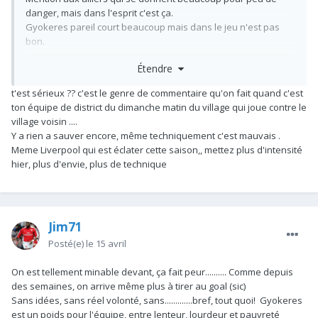
danger, mais dans l'esprit c'est ça.
Gyokeres pareil court beaucoup mais dans le jeu n'est pas
bon.
On verra en seconde.
Étendre
t'est sérieux ?? c'est le genre de commentaire qu'on fait quand c'est
ton équipe de district du dimanche matin du village qui joue contre le
village voisin ....
Y a rien a sauver encore, même techniquement c'est mauvais .
Meme Liverpool qui est éclater cette saison,, mettez plus d'intensité
hier, plus d'envie, plus de technique
Jim71
Posté(e)
le 15 avril
On est tellement minable devant, ça fait peur.......... Comme depuis
des semaines, on arrive même plus à tirer au goal (sic)
Sans idées, sans réel volonté, sans.............bref, tout quoi! Gyokeres
est un poids pour l'équipe, entre lenteur, lourdeur et pauvreté