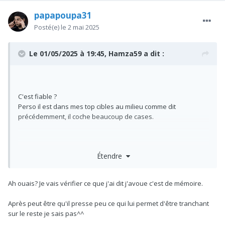
papapoupa31
Posté(e)
le 2 mai 2025
Le 01/05/2025 à 19:45,
Hamza59
a dit :
C'est fiable ?
Perso il est dans mes top cibles au milieu comme dit
précédemment, il coche beaucoup de cases.
Étendre
Moi j'ai vu qu'il était parmi le top (3?) des 9 à faire le plus de
courses à haute intensité, un truc du genre.
Ah ouais? Je vais vérifier ce que j'ai dit j'avoue c'est de mémoire.
Après peut être qu'il presse peu ce qui lui permet d'être tranchant
sur le reste je sais pas^^