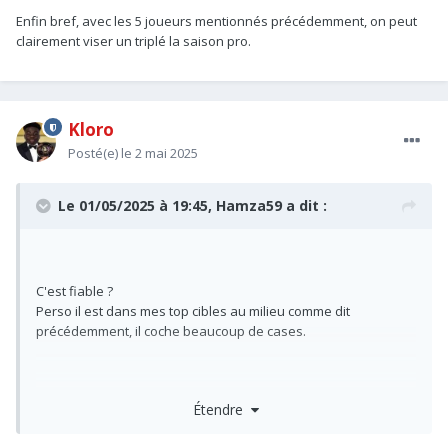
Enfin bref, avec les 5 joueurs mentionnés précédemment, on peut
clairement viser un triplé la saison pro.
Kloro
Posté(e)
le 2 mai 2025
Le 01/05/2025 à 19:45,
Hamza59
a dit :
C'est fiable ?
Perso il est dans mes top cibles au milieu comme dit
précédemment, il coche beaucoup de cases.
Étendre
Moi j'ai vu qu'il était parmi le top (3?) des 9 à faire le plus de
courses à haute intensité, un truc du genre.