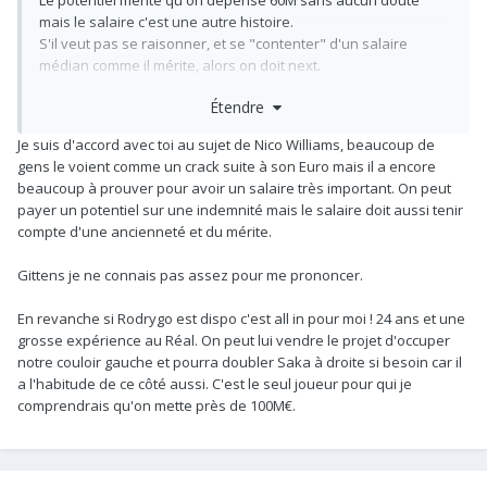
Le potentiel mérite qu'on dépense 60M sans aucun doute
mais le salaire c'est une autre histoire.
S'il veut pas se raisonner, et se "contenter" d'un salaire
médian comme il mérite, alors on doit next.
Étendre
Gittens est une meilleure affaire économiquement, et il est au
dessus en termes de potentiel selon moi.
Je suis d'accord avec toi au sujet de Nico Williams, beaucoup de
J'pense sincèrement qu'on va se diriger vers l'anglais et,
gens le voient comme un crack suite à son Euro mais il a encore
même si j'aime bcp Nico, ça serait pas plus mal.
beaucoup à prouver pour avoir un salaire très important. On peut
payer un potentiel sur une indemnité mais le salaire doit aussi tenir
compte d'une ancienneté et du mérite.
Gittens je ne connais pas assez pour me prononcer.
En revanche si Rodrygo est dispo c'est all in pour moi ! 24 ans et une
grosse expérience au Réal. On peut lui vendre le projet d'occuper
notre couloir gauche et pourra doubler Saka à droite si besoin car il
a l'habitude de ce côté aussi. C'est le seul joueur pour qui je
comprendrais qu'on mette près de 100M€.