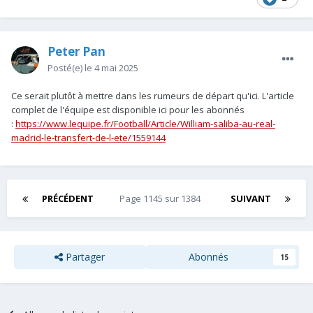
demi de ldc
Peter Pan
Posté(e)
le 4 mai 2025
Ce serait plutôt à mettre dans les rumeurs de départ qu'ici. L'article
complet de l'équipe est disponible ici pour les abonnés
:
https://www.lequipe.fr/Football/Article/William-saliba-au-real-
madrid-le-transfert-de-l-ete/1559144
PRÉCÉDENT
Page 1145 sur 1384
SUIVANT
Partager
Abonnés
15