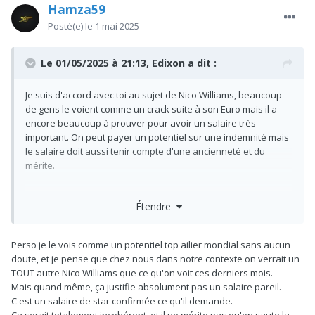
Hamza59
Posté(e)
le 1 mai 2025
Le 01/05/2025 à 21:13,
Edixon
a dit :
Je suis d'accord avec toi au sujet de Nico Williams, beaucoup
de gens le voient comme un crack suite à son Euro mais il a
encore beaucoup à prouver pour avoir un salaire très
important. On peut payer un potentiel sur une indemnité mais
le salaire doit aussi tenir compte d'une ancienneté et du
mérite.
Gittens je ne connais pas assez pour me prononcer.
Étendre
En revanche si Rodrygo est dispo c'est all in pour moi ! 24 ans
et une grosse expérience au Réal. On peut lui vendre le projet
Perso je le vois comme un potentiel top ailier mondial sans aucun
d'occuper notre couloir gauche et pourra doubler Saka à
doute, et je pense que chez nous dans notre contexte on verrait un
droite si besoin car il a l'habitude de ce côté aussi. C'est le seul
TOUT autre Nico Williams que ce qu'on voit ces derniers mois.
joueur pour qui je comprendrais qu'on mette près de 100M€.
Mais quand même, ça justifie absolument pas un salaire pareil.
C'est un salaire de star confirmée ce qu'il demande.
Ca serait totalement incohérent, et il ne mérite pas qu'on saute la