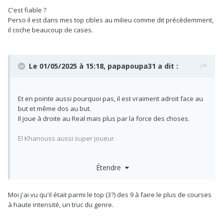
C'est fiable ?
Perso il est dans mes top cibles au milieu comme dit précédemment,
il coche beaucoup de cases.
Le 01/05/2025 à 15:18,
papapoupa31
a dit :
Et en pointe aussi pourquoi pas, il est vraiment adroit face au
but et même dos au but.
Il joue à droite au Real mais plus par la force des choses.
El Khanouss aussi super joueur.
Sinon Merci pour les pour et les contre sur les buteurs ça
Étendre
permait d'avoir une vision globale mais surprenant quand
même pour
Sesko dans les moins de pas retrouver ses
distances parcourues en match, une stat était sortie en
Moi j'ai vu qu'il était parmi le top (3?) des 9 à faire le plus de courses
CL et c'était clairement dans le top 3 des pointes qui
à haute intensité, un truc du genre.
courait le moins
de mémoire avec Mbappé et Haaland au
pressing.