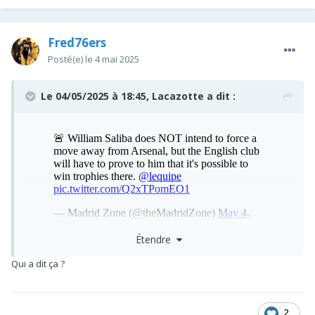
Fred76ers
Posté(e)
le 4 mai 2025
Le 04/05/2025 à 18:45,
Lacazotte
a dit :
Étendre
Qui a dit ça ?
D'où l'importance de gagner des trophées, au bout d'un
moment nos meilleurs joueurs sont frustrés de ne rien
gagner,
mais bon la saison sera réussi si on finit top 4 +
2