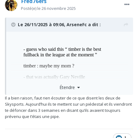
Fred76ers
Posté(e)
le 26 novembre 2025
Le 26/11/2025 à 09:06,
ArseneFc
a dit :
Étendre
Il a bien raison, faut rien écouter de ce que disent les deux de
Skysports. Aujourd’hui ils te mettent sur un piédestal et ils viendront
Il en a à rien à faire mdr
te défoncer dans 3 semaines en disant qu’ils avaient toujours
prévenu que t’étais une pipe.
1