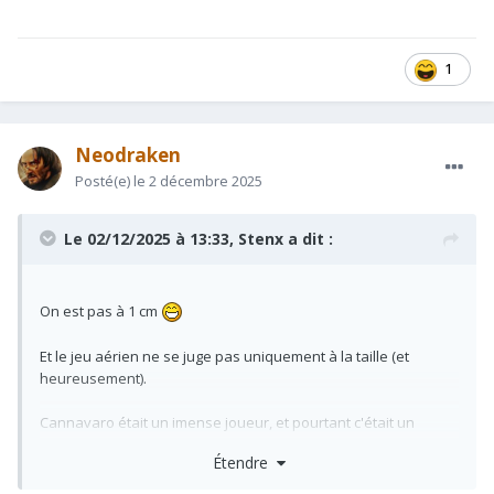
1
Neodraken
Posté(e)
le 2 décembre 2025
Le 02/12/2025 à 13:33,
Stenx
a dit :
On est pas à 1 cm
Et le jeu aérien ne se juge pas uniquement à la taille (et
heureusement).
Cannavaro était un imense joueur, et pourtant c'était un
défenseur centrale de 1m75.
Étendre
Autre exemple récent, Lisandro Martinez (1m75) à son arrivée