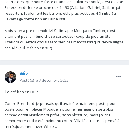
Le truc c'est que notre force quand les titulaires sont là, c'est d'avoir
à Man U tout le monde le disait trop petit pour la Pl, finalement
3 mecs en defense proche des 1m90 (Calafiori, Gabriel, Saliba) qui
tout le monde s'accorde désormais à dire que ca ne me
ressortent facilement les ballons et le plus petit des 4 (Timber) à
pénalise pas tant que ça et que c'est un super joueur.
l'avantage d'être bon en l'air aussi.
Mais si on a par exemple MLS-Hincapie-Mosquera-Timber, c'est
vraiment pas la même chose surtout sur coup de pied arrêté.
Il faudra qu'Arteta choisissent bien ces matchs lorsqu'il devra aligné
ces 4 là (si il le fait bien sur)
Wiz
Posté(e)
le 7 décembre 2025
Il a été bon en DC ?
Contre Brentford, je pensais qu’il avait été maintenu poste pour
poste pour remplacer Mosquera pour le ménager un peu plus
comme c’était visiblement prévu, sans blessure, mais j’ai cru
comprendre qu’il a été maintenu contre Villa là où j’aurais pensé à
un réajustement avec White…