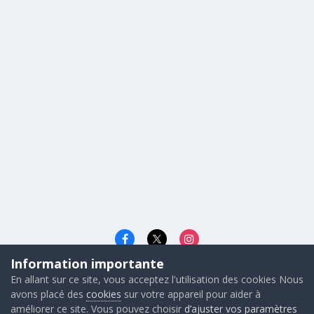
Information importante
Langue
Cookies
En allant sur ce site, vous acceptez l'utilisation des cookies Nous
© 2026 - Gunners FRANCE
avons placé des
cookies
sur votre appareil pour aider à
Powered by Invision Community
améliorer ce site. Vous pouvez choisir
d’ajuster vos paramètres