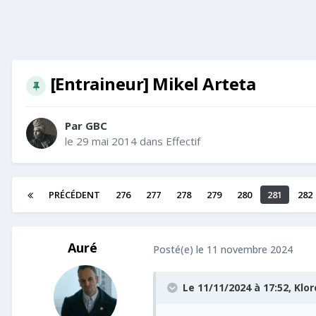
[Entraineur] Mikel Arteta
Par
GBC
le 29 mai 2014
dans
Effectif
PRÉCÉDENT
276
277
278
279
280
281
282
Auré
Posté(e)
le 11 novembre 2024
Le 11/11/2024 à 17:52,
Klor