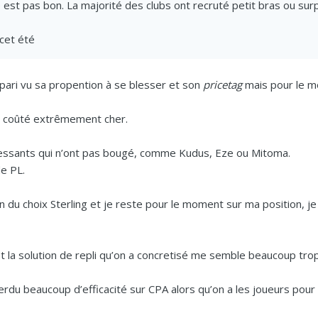
 est pas bon. La majorité des clubs ont recruté petit bras ou sur
 cet été
s pari vu sa propention à se blesser et son
pricetag
mais pour le m
s coûté extrêmement cher.
téressants qui n’ont pas bougé, comme Kudus, Eze ou Mitoma.
de PL.
 du choix Sterling et je reste pour le moment sur ma position, je 
 et la solution de repli qu’on a concretisé me semble beaucoup tro
perdu beaucoup d’efficacité sur CPA alors qu’on a les joueurs pour