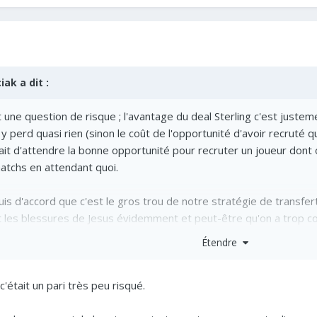
ciak
a dit :
st une question de risque ; l'avantage du deal Sterling c'est justem
 on y perd quasi rien (sinon le coût de l'opportunité d'avoir recrut
ait d'attendre la bonne opportunité pour recruter un joueur dont o
atchs en attendant quoi.
uis d'accord que c'est le gros trou de notre stratégie de transfer
et les blessures de Jesus évidemment et peut-être qu'on a trop 
Étendre
 conservé ESR on aurait sans doute quelques points de plus actuel
oin de lui et des minutes à lui donner, mais c'est évidemment en p
c'était un pari très peu risqué.
récédentes.