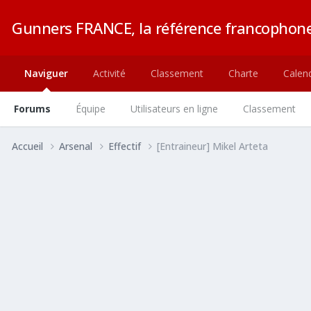
Gunners FRANCE, la référence francophone
Naviguer
Activité
Classement
Charte
Calend
Forums
Équipe
Utilisateurs en ligne
Classement
Accueil
Arsenal
Effectif
[Entraineur] Mikel Arteta