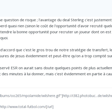
une question de risque ; l'avantage du deal Sterling c'est justement 
 y perd quasi rien (sinon le coût de l'opportunité d'avoir recruté q
ttendre la bonne opportunité pour recruter un joueur dont on est l
quoi.
 d'accord que c'est le gros trou de notre stratégie de transfert, 
ssures de Jesus évidemment et peut-être qu'on a trop compté su
nservé ESR on aurait sans doute quelques points de plus actuelle
t des minutes à lui donner, mais c'est évidemment en partie à cause 
lbums/oo265/mpolamide/wilshere.gif"]http://i382.photobuc...de/wilsher
http://www.total-futbol.com/[/url]