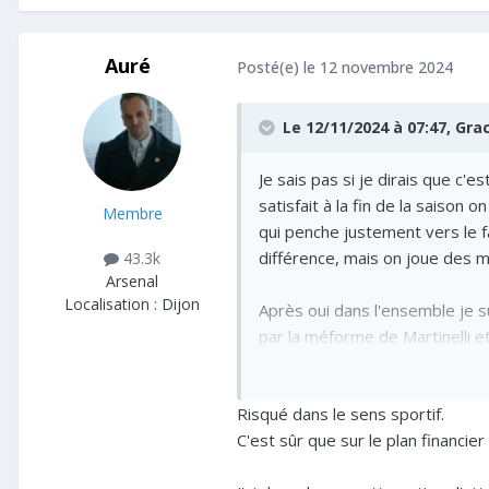
Auré
Posté(e)
le 12 novembre 2024
Le 12/11/2024 à 07:47,
Gra
Je sais pas si je dirais que c'e
satisfait à la fin de la saison
Membre
qui penche justement vers le f
différence, mais on joue des m
43.3k
Arsenal
Localisation :
Dijon
Après oui dans l'ensemble je s
par la méforme de Martinelli 
Je pense aussi que si on avait
Risqué dans le sens sportif.
quand on aurait eu vraiment bes
C'est sûr que sur le plan financier 
peu utilisé les deux saisons p