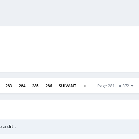
283
284
285
286
SUIVANT
Page 281 sur 372
o
a dit :