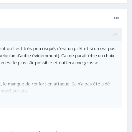
ent qu'il est très peu risqué, c'est un prêt et si on est pas
é quelqu'un d'autre évidemment). Ca me paraît être un choix
n est le plus sûr possible et qui fera une grosse
t, le manque de renfort en attaque. Ca n'a pas été aidé
compté sur eux.
lement. Le timing est vraiment dommage, il part pile
artie à cause de la gestion d'effectif d'Arteta qui l'a très