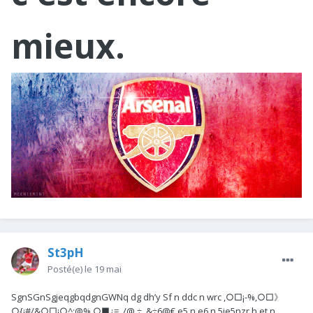
mieux.
St3pH
Posté(e)
le 19 mai
SgnSGnSgjeqgbqdgnGWNq dg dh’y Sf n ddc n wrc ,○□¡-%,○□》
○{¡#/&○□¡○^;@%,○■¿=_/@.÷_&÷6@€ e5 n e6 n 5je5nzr h et n