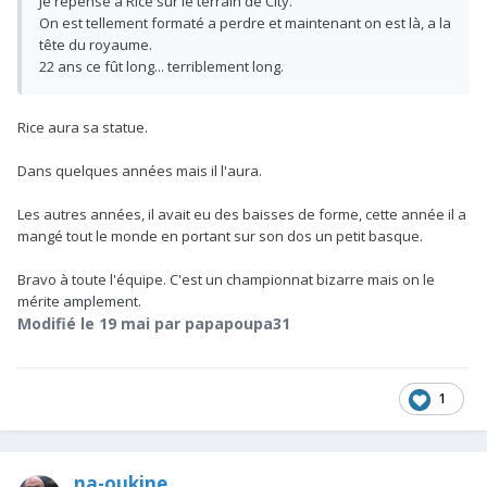
Je repense a Rice sur le terrain de City.
On est tellement formaté a perdre et maintenant on est là, a la
tête du royaume.
22 ans ce fût long... terriblement long.
Rice aura sa statue.
Dans quelques années mais il l'aura.
Les autres années, il avait eu des baisses de forme, cette année il a
mangé tout le monde en portant sur son dos un petit basque.
Bravo à toute l'équipe. C'est un championnat bizarre mais on le
mérite amplement.
Modifié
le 19 mai
par papapoupa31
1
na-oukine