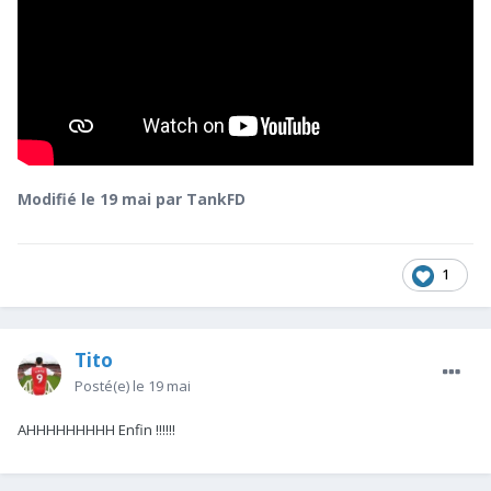
Modifié
le 19 mai
par TankFD
1
Tito
Posté(e)
le 19 mai
AHHHHHHHHH Enfin !!!!!!