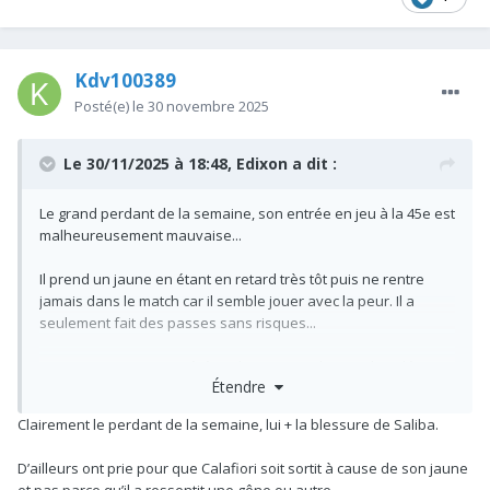
Kdv100389
Posté(e)
le 30 novembre 2025
Le 30/11/2025 à 18:48,
Edixon
a dit :
Le grand perdant de la semaine, son entrée en jeu à la 45e est
malheureusement mauvaise...
Il prend un jaune en étant en retard très tôt puis ne rentre
jamais dans le match car il semble jouer avec la peur. Il a
seulement fait des passes sans risques...
Dommage j'aurais espéré qu'il puisse se changer les idées
Étendre
très vite.
Clairement le perdant de la semaine, lui + la blessure de Saliba.
D’ailleurs ont prie pour que Calafiori soit sortit à cause de son jaune
et pas parce qu’il a ressentit une gêne ou autre.