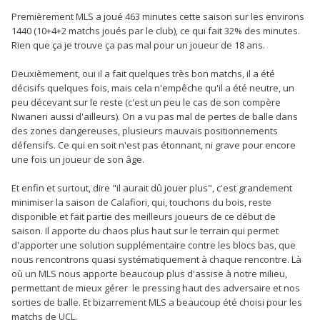
Premièrement MLS a joué 463 minutes cette saison sur les environs
1440 (10+4+2 matchs joués par le club), ce qui fait 32% des minutes.
Rien que ça je trouve ça pas mal pour un joueur de 18 ans.
Deuxièmement, oui il a fait quelques très bon matchs, il a été
décisifs quelques fois, mais cela n'empêche qu'il a été neutre, un
peu décevant sur le reste (c'est un peu le cas de son compère
Nwaneri aussi d'ailleurs). On a vu pas mal de pertes de balle dans
des zones dangereuses, plusieurs mauvais positionnements
défensifs. Ce qui en soit n'est pas étonnant, ni grave pour encore
une fois un joueur de son âge.
Et enfin et surtout, dire "il aurait dû jouer plus", c'est grandement
minimiser la saison de Calafiori, qui, touchons du bois, reste
disponible et fait partie des meilleurs joueurs de ce début de
saison. Il apporte du chaos plus haut sur le terrain qui permet
d'apporter une solution supplémentaire contre les blocs bas, que
nous rencontrons quasi systématiquement à chaque rencontre. Là
où un MLS nous apporte beaucoup plus d'assise à notre milieu,
permettant de mieux gérer le pressing haut des adversaire et nos
sorties de balle. Et bizarrement MLS a beaucoup été choisi pour les
matchs de UCL.