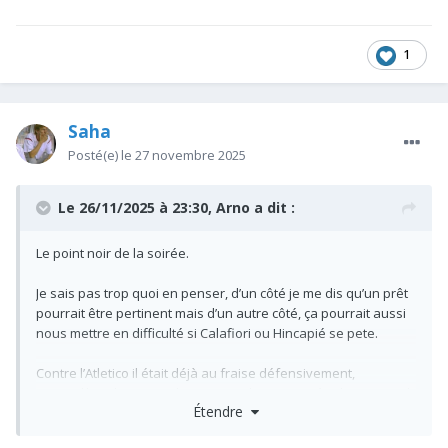
1
Saha
Posté(e)
le 27 novembre 2025
Le 26/11/2025 à 23:30,
Arno
a dit :
Le point noir de la soirée.
Je sais pas trop quoi en penser, d’un côté je me dis qu’un prêt
pourrait être pertinent mais d’un autre côté, ça pourrait aussi
nous mettre en difficulté si Calafiori ou Hincapié se pete.
Contre l’Atletico il était déjà au fraise défensivement,
aujourd’hui, il coute un but sur un placement très douteux et il
Étendre
laisse le Bayern exister en seconde MT.