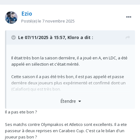
Ezio
Posté(e)
le 7 novembre 2025
Le 07/11/2025 à 15:57,
Kloro
a dit :
Il était très bon la saison dernière, il a joué en A, en LDC, a été
appelé en sélection et c'était mérité.
Cette saison il a pas été très bon, il est pas appelé et passe
derrière deux joueurs plus expérimenté et confirmé dont un
(Calafiori) qui est très bon.
Étendre
C'est triste pour lui mais y a rien d'incohérent, à lui de faire
mieux et prendre sa chance.
Il a pas ete bon ?
Ses matchs contre Olympiakos et Atletico sont excellents. Il a ete
passeur à deux reprises en Carabeo Cup. C'est ca le bilan d'un
joueur pas bon ?