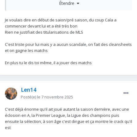
Étendre
bon. Quand il lui préfère Hinciape en milieu de semaine c'est
pour quel raison ?
Je voulais dire en début de saion/pré saison, du coup Cala a
commencer devant lui et a été très bon
Rien ne justifiait des titularisations de MLS
C'est triste pour lui mais y a aucun scandale, on fait des cleansheets
et on gagne les matchs
En plus tu le dis toi même, il a jouer des matchs
Len14
Posté(e)
le 7 novembre 2025
C'est déjà énorme qu'il ait joué autant la saison dernière, avec une
éclosion en A, la Premier League, la Ligue des champions puis
ensuite la sélection, à son âge c'est dingue et ça montre le crack qu'il
est