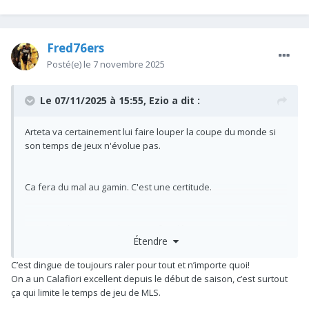
Fred76ers
Posté(e)
le 7 novembre 2025
Le 07/11/2025 à 15:55,
Ezio
a dit :
Arteta va certainement lui faire louper la coupe du monde si
son temps de jeux n'évolue pas.
Ca fera du mal au gamin. C'est une certitude.
En milieu de semaine il a meme fait démarrer Hinciape devant
Étendre
lui. Pourquoi ?
C’est dingue de toujours raler pour tout et n’importe quoi!
On a un Calafiori excellent depuis le début de saison, c’est surtout
Il y a un manque de considération envers MLS qui etait un des
ça qui limite le temps de jeu de MLS.
meilleurs joueurs la saison dernière.