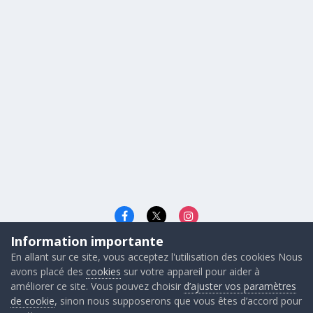
Information importante
Langue
Cookies
En allant sur ce site, vous acceptez l'utilisation des cookies Nous
© 2026 - Gunners FRANCE
avons placé des
cookies
sur votre appareil pour aider à
Powered by Invision Community
améliorer ce site. Vous pouvez choisir
d’ajuster vos paramètres
de cookie
, sinon nous supposerons que vous êtes d’accord pour