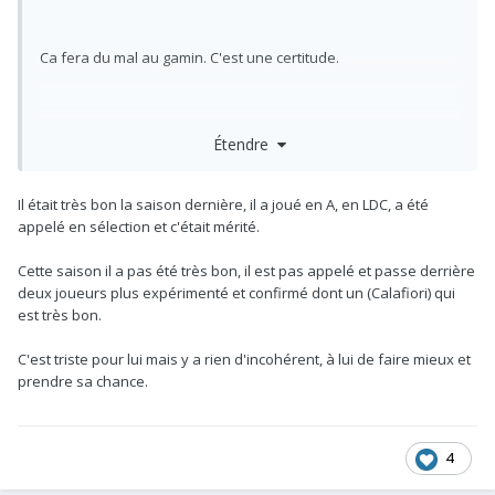
Ca fera du mal au gamin. C'est une certitude.
En milieu de semaine il a meme fait démarrer Hinciape devant
Étendre
lui. Pourquoi ?
Il était très bon la saison dernière, il a joué en A, en LDC, a été
Il y a un manque de considération envers MLS qui etait un des
appelé en sélection et c'était mérité.
meilleurs joueurs la saison dernière.
Cette saison il a pas été très bon, il est pas appelé et passe derrière
deux joueurs plus expérimenté et confirmé dont un (Calafiori) qui
est très bon.
C'est triste pour lui mais y a rien d'incohérent, à lui de faire mieux et
prendre sa chance.
4