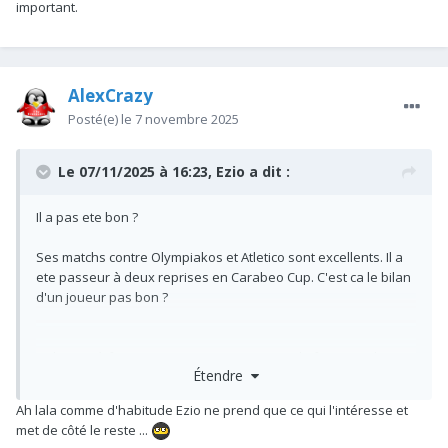
important.
AlexCrazy
Posté(e)
le 7 novembre 2025
Le 07/11/2025 à 16:23,
Ezio
a dit :
Il a pas ete bon ?
Ses matchs contre Olympiakos et Atletico sont excellents. Il a
ete passeur à deux reprises en Carabeo Cup. C'est ca le bilan
d'un joueur pas bon ?
Et il a rien à faire. On sait tous que si Arteta le fait jouer il est
Étendre
bon. Quand il lui préfère Hinciape en milieu de semaine c'est
pour quel raison ?
Ah lala comme d'habitude Ezio ne prend que ce qui l'intéresse et
met de côté le reste ...