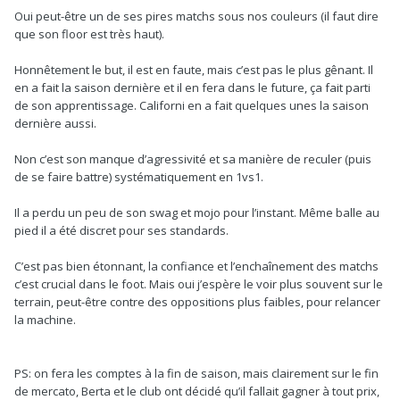
Il va finir par avoir du temps jeu uniquement en Coupe à ce
Oui peut-être un de ses pires matchs sous nos couleurs (il faut dire
rythme.
que son floor est très haut).
Honnêtement le but, il est en faute, mais c’est pas le plus gênant. Il
en a fait la saison dernière et il en fera dans le future, ça fait parti
de son apprentissage. Californi en a fait quelques unes la saison
dernière aussi.
Non c’est son manque d’agressivité et sa manière de reculer (puis
de se faire battre) systématiquement en 1vs1.
Il a perdu un peu de son swag et mojo pour l’instant. Même balle au
pied il a été discret pour ses standards.
C’est pas bien étonnant, la confiance et l’enchaînement des matchs
c’est crucial dans le foot. Mais oui j’espère le voir plus souvent sur le
terrain, peut-être contre des oppositions plus faibles, pour relancer
la machine.
PS: on fera les comptes à la fin de saison, mais clairement sur le fin
de mercato, Berta et le club ont décidé qu’il fallait gagner à tout prix,