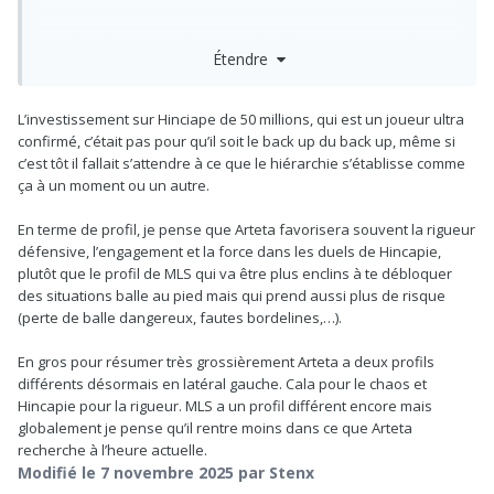
En milieu de semaine il a meme fait démarrer Hinciape devant
Étendre
lui. Pourquoi ?
L’investissement sur Hinciape de 50 millions, qui est un joueur ultra
Il y a un manque de considération envers MLS qui etait un des
confirmé, c’était pas pour qu’il soit le back up du back up, même si
meilleurs joueurs la saison dernière.
c’est tôt il fallait s’attendre à ce que le hiérarchie s’établisse comme
ça à un moment ou un autre.
En terme de profil, je pense que Arteta favorisera souvent la rigueur
défensive, l’engagement et la force dans les duels de Hincapie,
plutôt que le profil de MLS qui va être plus enclins à te débloquer
des situations balle au pied mais qui prend aussi plus de risque
(perte de balle dangereux, fautes bordelines,…).
En gros pour résumer très grossièrement Arteta a deux profils
différents désormais en latéral gauche. Cala pour le chaos et
Hincapie pour la rigueur. MLS a un profil différent encore mais
globalement je pense qu’il rentre moins dans ce que Arteta
recherche à l’heure actuelle.
Modifié
le 7 novembre 2025
par Stenx