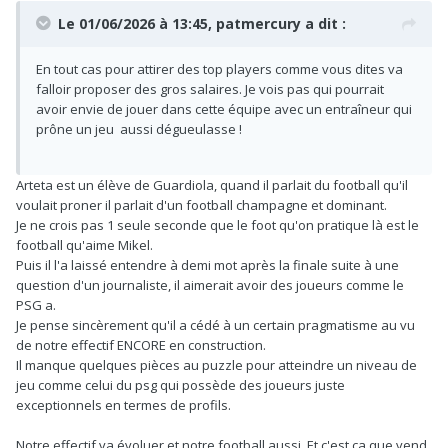
Le 01/06/2026 à 13:45,
patmercury
a dit :
En tout cas pour attirer des top players comme vous dites va
falloir proposer des gros salaires. Je vois pas qui pourrait
avoir envie de jouer dans cette équipe avec un entraîneur qui
prône un jeu aussi dégueulasse !
Arteta est un élève de Guardiola, quand il parlait du football qu'il
voulait proner il parlait d'un football champagne et dominant.
Je ne crois pas 1 seule seconde que le foot qu'on pratique là est le
football qu'aime Mikel.
Puis il l'a laissé entendre à demi mot après la finale suite à une
question d'un journaliste, il aimerait avoir des joueurs comme le
PSG a.
Je pense sincèrement qu'il a cédé à un certain pragmatisme au vu
de notre effectif ENCORE en construction.
Il manque quelques pièces au puzzle pour atteindre un niveau de
jeu comme celui du psg qui possède des joueurs juste
exceptionnels en termes de profils.
Notre effectif va évoluer et notre football aussi. Et c'est ça que vend