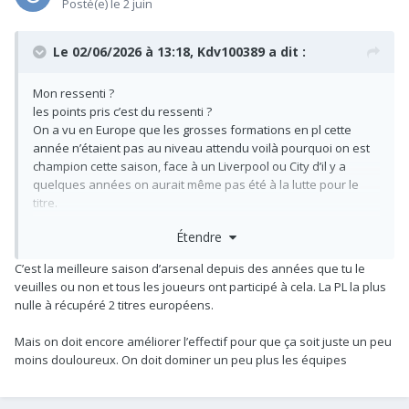
Posté(e)
le 2 juin
Le 02/06/2026 à 13:18,
Kdv100389
a dit :
Mon ressenti ?
les points pris c’est du ressenti ?
On a vu en Europe que les grosses formations en pl cette
année n’étaient pas au niveau attendu voilà pourquoi on est
champion cette saison, face à un Liverpool ou City d’il y a
quelques années on aurait même pas été à la lutte pour le
titre.
Étendre
On a juste moins régresser qu’eux, le terrain en plus des
points pris le montre assez clairement.
C’est la meilleure saison d’arsenal depuis des années que tu le
veuilles ou non et tous les joueurs ont participé à cela. La PL la plus
champion avec moins de 86 points ça n’est arriver que 4 fois
nulle à récupéré 2 titres européens.
depuis l’an 2000 pour info on est second avec 89 il y a 2
saisons Liverpool avec 92 la saison d’avant.
Mais on doit encore améliorer l’effectif pour que ça soit juste un peu
moins douloureux. On doit dominer un peu plus les équipes
Donc non une saison a 86 points n’est pas une saison record
pour Arsenal, là où on a largement battu notre record c’est
dans les dépenses par contre et elle n’ont pas portée leurs