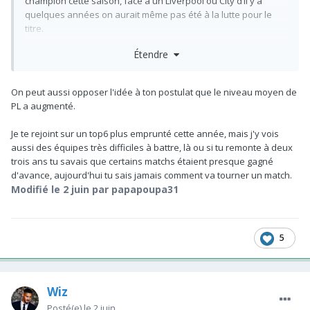
champion cette saison, face à un Liverpool ou City d’il y a
quelques années on aurait même pas été à la lutte pour le
titre.
Étendre
On a juste moins régresser qu’eux, le terrain en plus des
points pris le montre assez clairement.
On peut aussi opposer l'idée à ton postulat que le niveau moyen de
champion avec moins de 86 points ça n’est arriver que 4 fois
PL a augmenté.
depuis l’an 2000 pour info on est second avec 89 il y a 2
saisons Liverpool avec 92 la saison d’avant.
Je te rejoint sur un top6 plus emprunté cette année, mais j'y vois
aussi des équipes très difficiles à battre, là ou si tu remonte à deux
Donc non une saison a 86 points n’est pas une saison record
trois ans tu savais que certains matchs étaient presque gagné
pour Arsenal, là où on a largement battu notre record c’est
d'avance, aujourd'hui tu sais jamais comment va tourner un match.
dans les dépenses par contre et elle n’ont pas portée leurs
Modifié
le 2 juin
par papapoupa31
fruits vu qu’on fait pas une saison exceptionnelle derrière.
5
Wiz
Posté(e)
le 2 juin