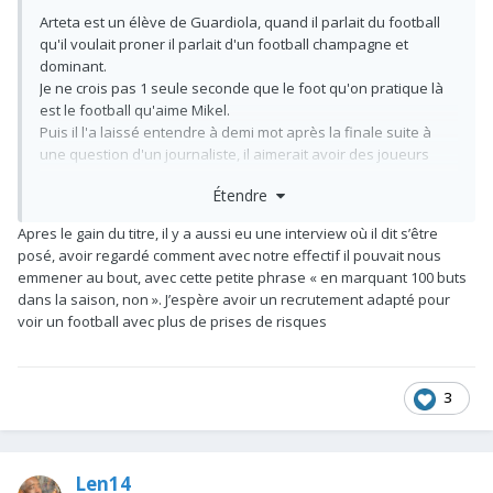
Arteta est un élève de Guardiola, quand il parlait du football
qu'il voulait proner il parlait d'un football champagne et
dominant.
Je ne crois pas 1 seule seconde que le foot qu'on pratique là
est le football qu'aime Mikel.
Puis il l'a laissé entendre à demi mot après la finale suite à
une question d'un journaliste, il aimerait avoir des joueurs
comme le PSG a.
Étendre
Je pense sincèrement qu'il a cédé à un certain pragmatisme
au vu de notre effectif ENCORE en construction.
Apres le gain du titre, il y a aussi eu une interview où il dit s’être
Il manque quelques pièces au puzzle pour atteindre un
posé, avoir regardé comment avec notre effectif il pouvait nous
niveau de jeu comme celui du psg qui possède des joueurs
emmener au bout, avec cette petite phrase « en marquant 100 buts
juste exceptionnels en termes de profils.
dans la saison, non ». J’espère avoir un recrutement adapté pour
voir un football avec plus de prises de risques
Notre effectif va évoluer et notre football aussi. Et c'est ça que
vend Arsenal comme projet dont on commence à voir les
fruits, au delà de l'institution et du club gigantesque qu'il est.
Je pense pas qu'Arsenal ait quelconque problème d'attraction,
3
tqt pas.
Len14