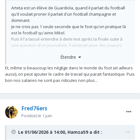
Arteta est un élève de Guardiola, quand il parlait du football
qu'il voulait proner il parlait d'un football champagne et
dominant.
Je ne crois pas 1 seule seconde que le foot qu'on pratique là
est le football qu'aime Mikel.
Puis il l'a laissé entendre à demi mot après la finale suite à
une question d'un journaliste, il aimerait avoir des joueurs
comme le PSG a.
Étendre
Je pense sincèrement qu'il a cédé à un certain pragmatisme
au vu de notre effectif ENCORE en construction.
Et, même si beaucoup les néglige dans le monde du foot (et ailleurs
Il manque quelques pièces au puzzle pour atteindre un
aussi), on peut ajouter le cadre de travail qui parait fantastique. Puis
niveau de jeu comme celui du psg qui possède des joueurs
bon nos salaires ne sont pas ridicules non plus...
juste exceptionnels en termes de profils.
Notre effectif va évoluer et notre football aussi. Et c'est ça que
vend Arsenal comme projet dont on commence à voir les
Fred76ers
fruits, au delà de l'institution et du club gigantesque qu'il est.
Je pense pas qu'Arsenal ait quelconque problème d'attraction,
Posté(e)
le 1 juin
tqt pas.
Le 01/06/2026 à 14:00,
Hamza59
a dit :