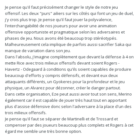
Je pense qu'il faut précisément changer le style de notre jeu
offensif. Les deux "purs" ailiers sur les côtés qui font un jeu de duel,
j'y crois plus trop. Je pense qu'il faut jouer la polyvalence,
l'interchangabilité de nos joueurs pour avoir une animation
offensive opportuniste et pragmatique selon les adversaires et
phases de jeu. Nous avons été beaucoup trop stéréotypés.
Malheureusement cela implique de parfois aussi sacrifier Saka qui
manque de variation dans son jeu.
Dans l'absolu, j'imagine complètement que devant la défense à 4 on
mette Rice avec trois milieux offensifs devant soient Rogers -
Havertz - Odegaard à conditions qu'ils soient capables de produire
beaucoup d'efforts y compris défensifs, et devant eux deux
attaquants différents, un Gyokeres pour la profondeur et le jeu
physique, un Alvarez pour dézonner, créer le danger partout.
Dans cette organisation, Eze peut aussi avoir tout son sens, Merino
également car il est capable de jouer très haut tout en apportant
plus d'assise défensive donc selon l'adversaire à la place d'un des
trois milieux offensifs.
Je pense qu'il faut se séparer de Martinelli et de Trossard et
compenser par des joueurs beaucoup plus complets et Rogers à cet
égard me semble une très bonne option.