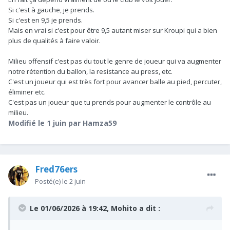
Si c'est à gauche, je prends.
Si c'est en 9,5 je prends.
Première source vraiment fiable qui confirme qu'on a un
Mais en vrai si c'est pour être 9,5 autant miser sur Kroupi qui a bien
intérêt réel pour Rogers, j'aime bien le joueur mais j'ai encore
plus de qualités à faire valoir.
des réserves sur son profil et si ça peut fonctionner chez
nous
Milieu offensif c'est pas du tout le genre de joueur qui va augmenter
notre rétention du ballon, la resistance au press, etc.
C'est un joueur qui est très fort pour avancer balle au pied, percuter,
éliminer etc.
C'est pas un joueur que tu prends pour augmenter le contrôle au
milieu.
Modifié
le 1 juin
par Hamza59
Fred76ers
Posté(e)
le 2 juin
Le 01/06/2026 à 19:42,
Mohito
a dit :