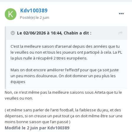
fruits vu qu’on fait pas une saison exceptionnelle derrière.
Kdv100389
Posté(e)
le 2 juin
Le 02/06/2026 à 16:44,
Chabin
a dit :
C’est la meilleure saison d’arsenal depuis des années que tu
le veuilles ou non et tous les joueurs ont participé à cela. La PL
la plus nulle à récupéré 2 titres européens.
Mais on doit encore améliorer l’effectif pour que ça soit juste
un peu moins douloureux. On doit dominer un peu plus les
équipes
Non, ce n’est même pas la meilleure saisons sous Arteta que tu le
veuilles ou non.
( et même sans parler de l’anti football, la faiblesse du jeu, et des
dépenses, si on creuse un peut tout ça on doit même être sur une
moins bonne saison que l’an passé )
Modifié
le 2 juin
par Kdv100389