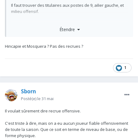
Il faut trouver des titulaires aux postes de 9, ailier gauche, et
milieu offensif.
Et un remplaçant à Rice et un AD pour remplacer white.
Étendre
Bon courage au club, mais j'avoue que le passé ne donne pas
raison à Arteta sur les recrues offensives.
Hincapie et Mosquera ? Pas des recrues ?
1
Sborn
Posté(e)
le 31 mai
Il voulait sûrement dire recrue offensive.
C'est triste à dire, mais on a eu aucun joueur fiable offensivement
de toute la saison. Que ce soit en terme de niveau de base, ou de
forme physique.