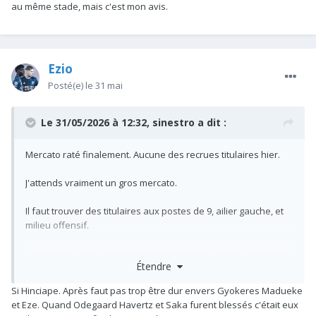
au même stade, mais c'est mon avis.
gauche. Sinon le reste est cohérent.
Et sans cette profondeur avec ce mercato, je suis persuadé
que nous n'aurions jamais soulevé la PL, ni atteint une finale
Ezio
de LDC.
Posté(e)
le 31 mai
Le 31/05/2026 à 12:32,
sinestro
a dit :
Mercato raté finalement. Aucune des recrues titulaires hier.
J'attends vraiment un gros mercato.
Il faut trouver des titulaires aux postes de 9, ailier gauche, et
milieu offensif.
Et un remplaçant à Rice et un AD pour remplacer white.
Étendre
Bon courage au club, mais j'avoue que le passé ne donne pas
Si Hinciape. Après faut pas trop être dur envers Gyokeres Madueke
raison à Arteta sur les recrues offensives.
et Eze. Quand Odegaard Havertz et Saka furent blessés c'était eux