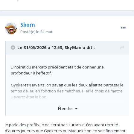
Sborn
Posté(e)
le 31 mai
Le 31/05/2026 à 12:53,
SkyMan
a dit :
L'intérêt du mercato précédent était de donner une
profondeur à l'effectif.
Gyokeres/Havertz, on savait que les deux allait se partager le
temps de jeu en fonction des matches. Hier le choix de mettre
Havertz était le bon.
Étendre
Madueke est une doublure à Saka, on le savait aussi.
Odegaard/Eze, encore une question de profil.
Je parle des profils. Je ne serai pas surpris qu'en ayant recruté
Le seul regret est sans doute de ne pas avoir un Zubimendi
d'autres joueurs que Gyokeres ou Madueke on en soit finalement
au top niveau et de ne pas être allé chercher un top ailier