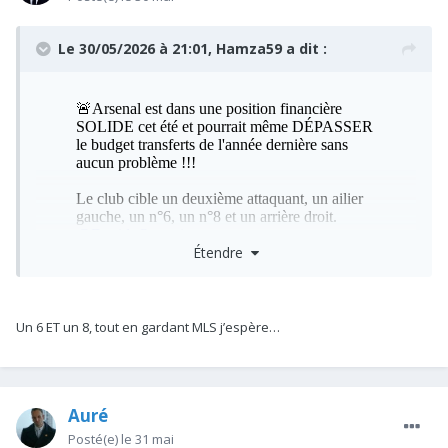
Le 30/05/2026 à 21:01,
Hamza59
a dit :
Étendre
Un 6 ET un 8, tout en gardant MLS j’espère…
Auré
Voilà un tweet qui sait me redonner le sourire.
Posté(e)
le 31 mai