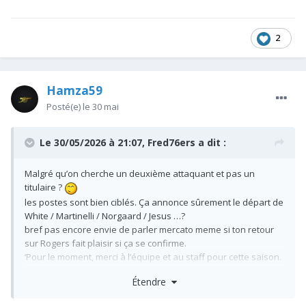
2
Hamza59
Posté(e)
le 30 mai
Le 30/05/2026 à 21:07,
Fred76ers
a dit :
Malgré qu’on cherche un deuxième attaquant et pas un
titulaire ?
les postes sont bien ciblés. Ça annonce sûrement le départ de
White / Martinelli / Norgaard / Jesus …?
bref pas encore envie de parler mercato meme si ton retour
sur Rogers fait plaisir si ça se confirme.
‘Pour le moment, merci à l’équipe et au staff pour cette saison.
On verra demain ou lundi pour parler départ et joueurs à
Étendre
venir