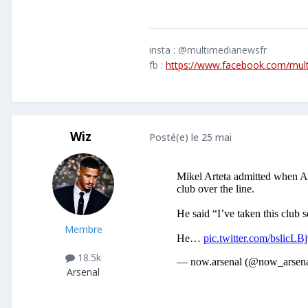
insta : @multimedianewsfr
fb :
https://www.facebook.com/mul
Wiz
Posté(e)
le 25 mai
Membre
18.5k
Arsenal