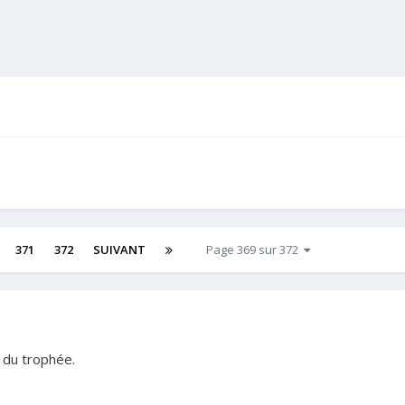
371
372
SUIVANT
Page 369 sur 372
 du trophée.