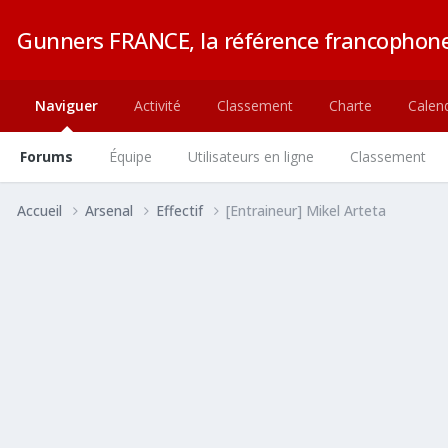
Gunners FRANCE, la référence francophone
Naviguer
Activité
Classement
Charte
Calend
Forums
Équipe
Utilisateurs en ligne
Classement
Accueil
Arsenal
Effectif
[Entraineur] Mikel Arteta