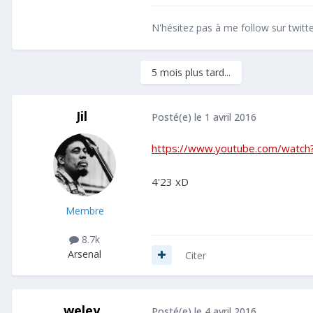
N'hésitez pas à me follow sur twitte
5 mois plus tard...
Jil
Posté(e)
le 1 avril 2016
https://www.youtube.com/watch?
4'23 xD
Membre
8.7k
Arsenal
Citer
weley
Posté(e)
le 4 avril 2016