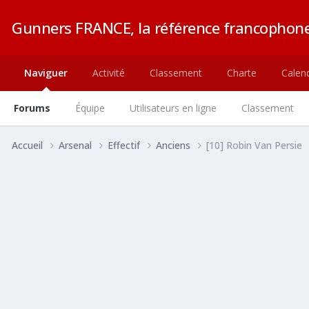
Gunners FRANCE, la référence francophone
Naviguer
Activité
Classement
Charte
Calend
Forums
Équipe
Utilisateurs en ligne
Classement
Accueil
Arsenal
Effectif
Anciens
[10] Robin Van Persie