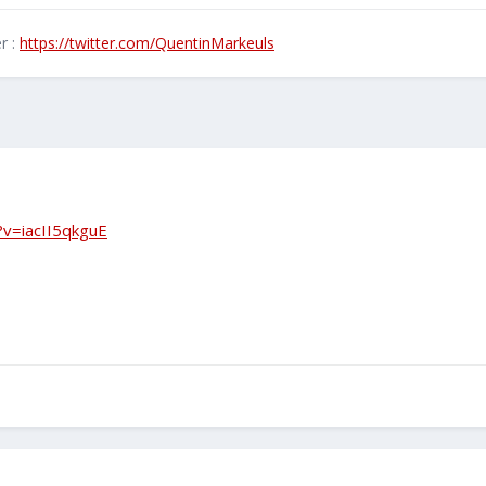
r :
https://twitter.com/QuentinMarkeuls
v=iacII5qkguE