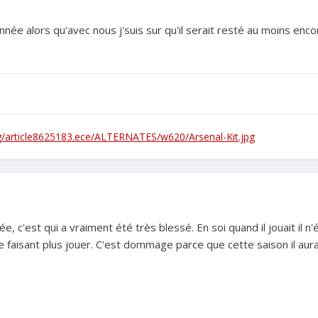
nnée alors qu'avec nous j'suis sur qu'il serait resté au moins enco
g/article8625183.ece/ALTERNATES/w620/Arsenal-Kit.jpg
ée, c'est qui a vraiment été très blessé. En soi quand il jouait il n'
le faisant plus jouer. C'est dommage parce que cette saison il aur