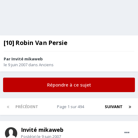
[10] Robin Van Persie
Par Invité mikaweb
le 9 juin 2007
dans
Anciens
Répondre à ce sujet
PRÉCÉDENT
Page 1 sur 494
SUIVANT
Invité mikaweb
Posté(e)
le 9 juin 2007