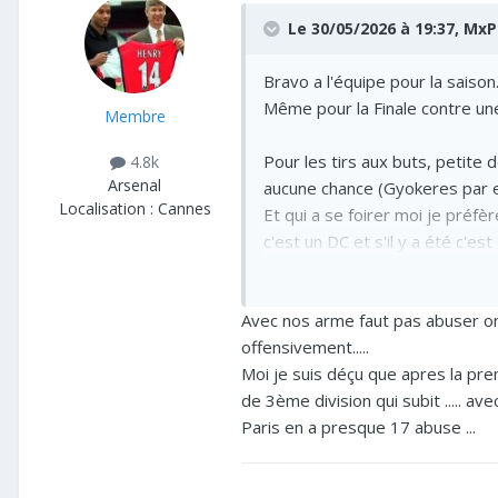
Le 30/05/2026 à 19:37,
MxP
Bravo a l'équipe pour la saison
Même pour la Finale contre u
Membre
Pour les tirs aux buts, petite d
4.8k
Arsenal
aucune chance (Gyokeres par e
Localisation :
Cannes
Et qui a se foirer moi je préfè
c'est un DC et s'il y a été c'
Eze c'est dommage de tirer c
Avec nos arme faut pas abuser on 
Après on peut se souvenir que 
offensivement.....
Moi je suis déçu que apres la premi
de 3ème division qui subit ..... av
Encore une fois, restons sur le
Paris en a presque 17 abuse ...
On a gagné la PL, après 22 an
C'est bien