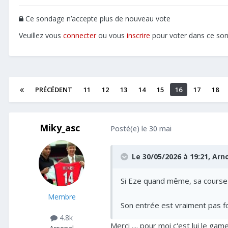
Ce sondage n’accepte plus de nouveau vote
Veuillez vous
connecter
ou vous
inscrire
pour voter dans ce so
PRÉCÉDENT
11
12
13
14
15
16
17
18
Miky_asc
Posté(e)
le 30 mai
Le 30/05/2026 à 19:21,
Arn
Si Eze quand même, sa course 
Membre
Son entrée est vraiment pas fo
4.8k
Merci .... pour moi c'est lui le ga