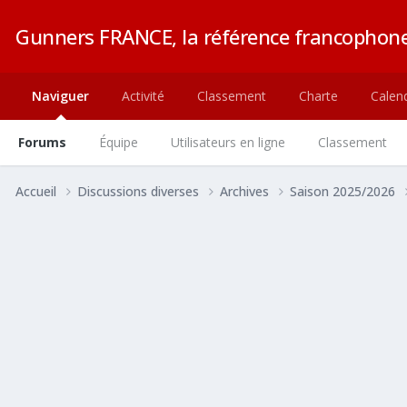
Gunners FRANCE, la référence francophone
Naviguer
Activité
Classement
Charte
Calend
Forums
Équipe
Utilisateurs en ligne
Classement
Accueil
Discussions diverses
Archives
Saison 2025/2026