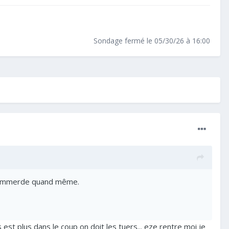
Sondage fermé le 05/30/26 à 16:00
en emmerde quand même.
s est plus dans le coup on doit les tuers... eze rentre moi je