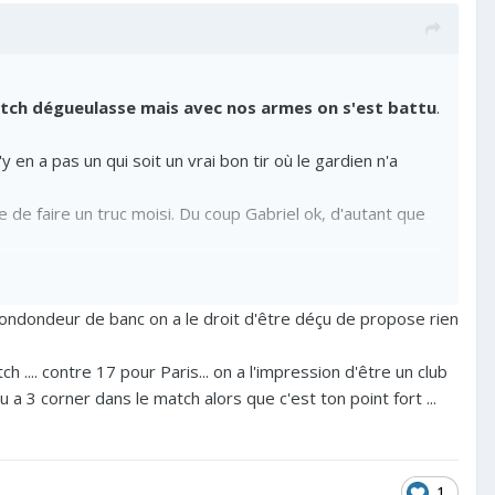
atch dégueulasse mais avec nos armes on s'est battu
.
'y en a pas un qui soit un vrai bon tir où le gardien n'a
e de faire un truc moisi. Du coup Gabriel ok, d'autant que
prondondeur de banc on a le droit d'être déçu de propose rien
e persévérer, d'être meilleur.
h .... contre 17 pour Paris... on a l'impression d'être un club
u a 3 corner dans le match alors que c'est ton point fort ...
1