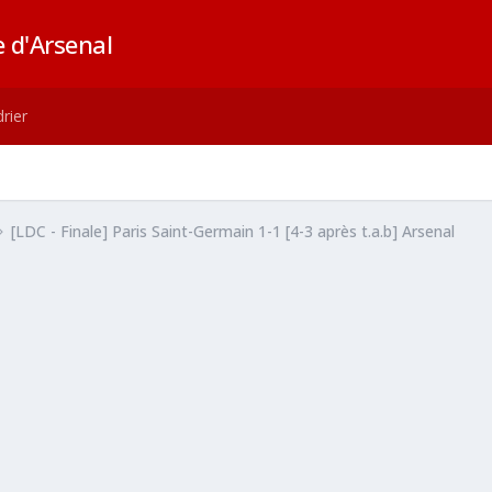
 d'Arsenal
rier
[LDC - Finale] Paris Saint-Germain 1-1 [4-3 après t.a.b] Arsenal