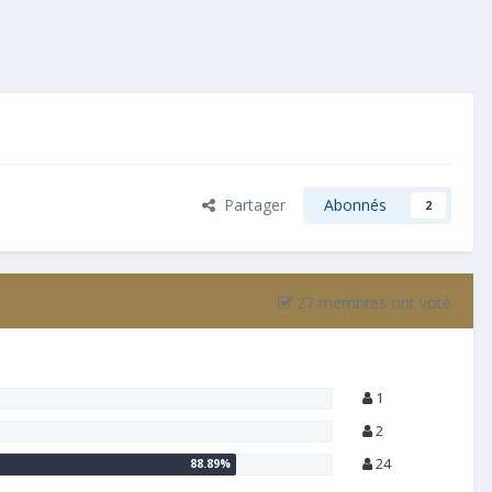
Partager
Abonnés
2
27 membres ont voté
1
2
24