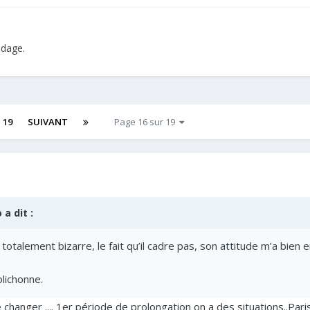
ndage.
19
SUIVANT
Page 16 sur 19
o
a dit :
totalement bizarre, le fait qu’il cadre pas, son attitude m’a bi
lichonne.
me changer .... 1er période de prolongation on a des situations..Pari