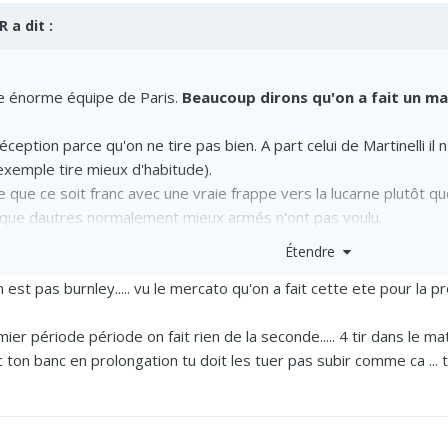
R
a dit :
.
ne énorme équipe de Paris.
Beaucoup dirons qu'on a fait un m
éception parce qu'on ne tire pas bien. A part celui de Martinelli il n
xemple tire mieux d'habitude).
re que ce soit franc avec une vraie frappe vers la lucarne plutôt qu
est que dautres normalement mieux armés n'ont pas voulu.
omme ça.
Étendre
est pas burnley..... vu le mercato qu'on a fait cette ete pour la 
City ou Paris ont perdu une finale avant de gagner donc à nous d
er période période on fait rien de la seconde..... 4 tir dans le matc
ec ton banc en prolongation tu doit les tuer pas subir comme ca ... t
 titre de Champion.
s.