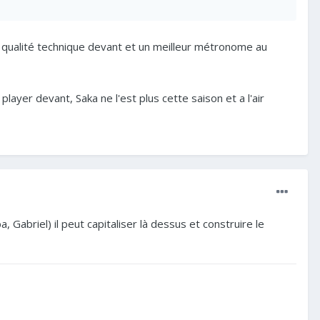
s ambitions qui n’ont plus rien à voir, malgré des
 qualité technique devant et un meilleur métronome au
as du côté de la gagne à tout prix. J’ai déteste les
 qu’est devenu Arsenal.
player devant, Saka ne l'est plus cette saison et a l'air
nt d’années de disette.
’aurai détesté que ce foot négatif d’Arteta soit validé et
mais un minimum quoi.
et l’atletico, ça m’irait.
, Gabriel) il peut capitaliser là dessus et construire le