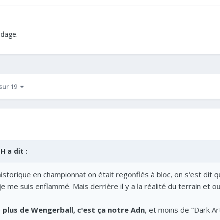
ndage.
 sur 19
pH
a dit :
historique en championnat on était regonflés à bloc, on s'est dit
 me suis enflammé. Mais derrière il y a la réalité du terrain et oui o
e
plus de Wengerball, c'est ça notre Adn
, et moins de "Dark Ar