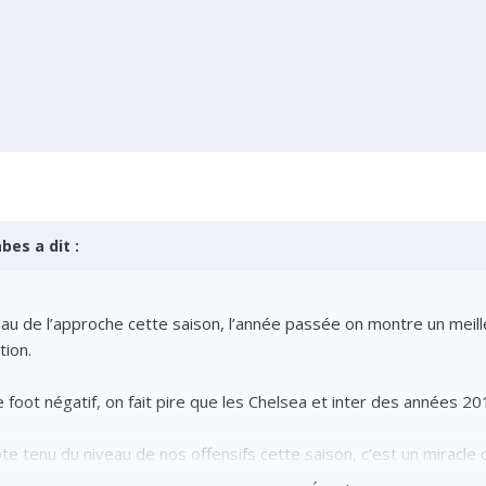
abes
a dit :
veau de l’approche cette saison, l’année passée on montre un meil
tion.
foot négatif, on fait pire que les Chelsea et inter des années 20
pte tenu du niveau de nos offensifs cette saison, c’est un miracle d