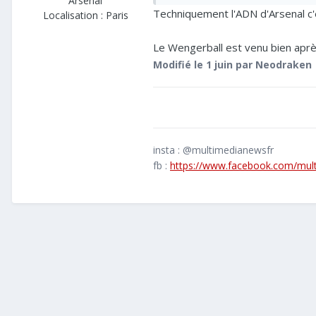
Arsenal
Techniquement l'ADN d'Arsenal c'
Localisation :
Paris
Le Wengerball est venu bien aprè
Modifié
le 1 juin
par Neodraken
insta : @multimedianewsfr
fb :
https://www.facebook.com/mul