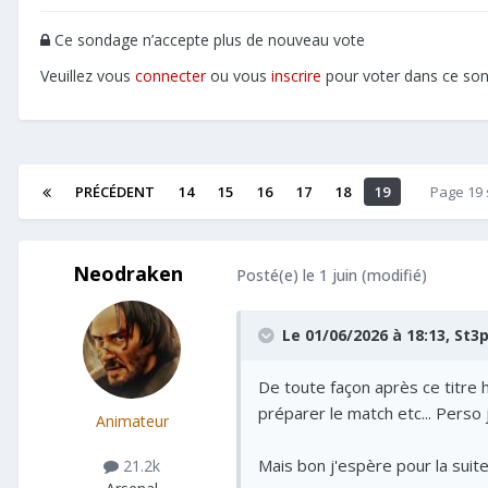
Ce sondage n’accepte plus de nouveau vote
Veuillez vous
connecter
ou vous
inscrire
pour voter dans ce so
PRÉCÉDENT
14
15
16
17
18
19
Page 19
Neodraken
Posté(e)
le 1 juin
(modifié)
Le 01/06/2026 à 18:13,
St3
De toute façon après ce titre 
préparer le match etc... Perso je
Animateur
Mais bon j'espère pour la suit
21.2k