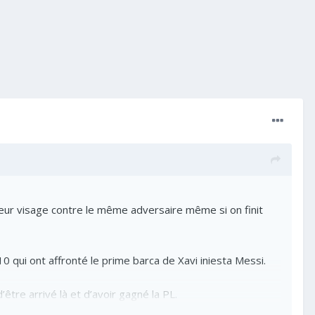
leur visage contre le même adversaire même si on finit
10 qui ont affronté le prime barca de Xavi iniesta Messi.
’être arrivé là et d’avoir gagné la PL.