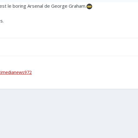
est le boring Arsenal de George Graham.
s.
timedianews972