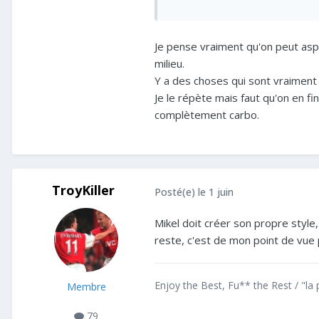
De l’autre côté on ne peut qu’
investissements colossaux.
Je pense vraiment qu'on peut asp
milieu.
C’est un débat qu’on pourra avo
Y a des choses qui sont vraiment 
équipes qui ont fait ça par le
Je le répète mais faut qu'on en fin
Apres au final ça gagne la PL e
complètement carbo.
mais d’un côté je ne suis pas m
consolidé par une victoire du
Apres je ne dis pas qu’on doit
TroyKiller
Posté(e)
le 1 juin
si on pouvait juste retrouve le
Mikel doit créer son propre style, 
reste, c'est de mon point de vue pl
Enjoy the Best, Fu** the Rest / "la 
Membre
79