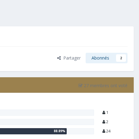
Partager
Abonnés
2
27 membres ont voté
1
2
24