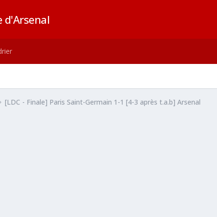
 d'Arsenal
rier
[LDC - Finale] Paris Saint-Germain 1-1 [4-3 après t.a.b] Arsenal