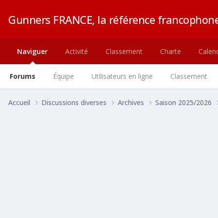
Gunners FRANCE, la référence francophone
Naviguer
Activité
Classement
Charte
Calend
Forums
Équipe
Utilisateurs en ligne
Classement
Accueil
Discussions diverses
Archives
Saison 2025/2026