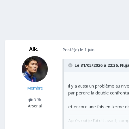
Alk.
Posté(e)
le 1 juin
Le 31/05/2026 à 22:36,
Nuj
il y a aussi un problème au ni
Membre
par perdre la double confronta
3.3k
Arsenal
et encore une fois en terme de 
Après oui je l’ai dit avant, com