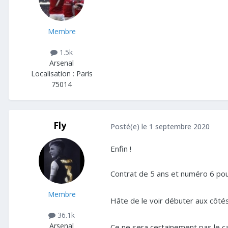
Membre
1.5k
Arsenal
Localisation :
Paris
75014
Fly
Posté(e)
le 1 septembre 2020
Enfin !
Contrat de 5 ans et numéro 6 pou
Membre
Hâte de le voir débuter aux côté
36.1k
Arsenal
Ce ne sera certainement pas le ca