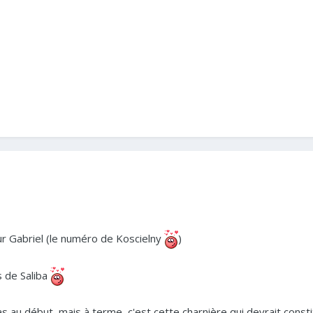
r Gabriel (le numéro de Koscielny
)
s de Saliba
s au début, mais à terme, c'est cette charnière qui devrait consti