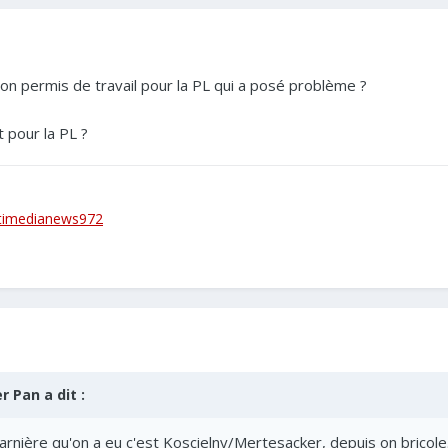
son permis de travail pour la PL qui a posé problème ?
 pour la PL ?
timedianews972
er Pan
a dit :
arnière qu'on a eu c'est Koscielny/Mertesacker, depuis on bricole