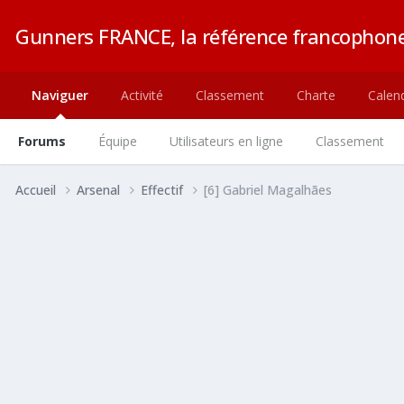
Gunners FRANCE, la référence francophone
Naviguer
Activité
Classement
Charte
Calend
Forums
Équipe
Utilisateurs en ligne
Classement
Accueil
Arsenal
Effectif
[6] Gabriel Magalhães