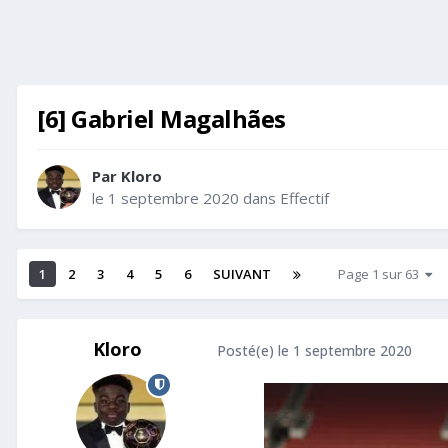
[6] Gabriel Magalhães
Par
Kloro
le 1 septembre 2020
dans
Effectif
1
2
3
4
5
6
SUIVANT
Page 1 sur 63
Kloro
Posté(e)
le 1 septembre 2020