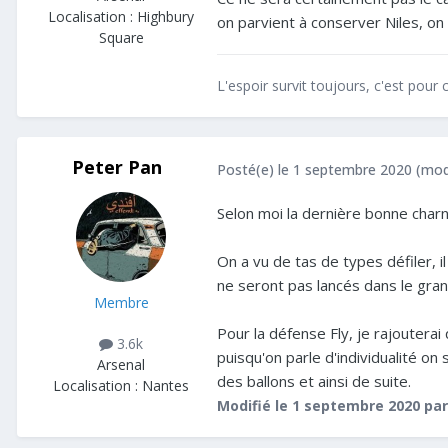
Localisation :
Highbury
on parvient à conserver Niles, on
Square
L'espoir survit toujours, c'est pour c
Peter Pan
Posté(e)
le 1 septembre 2020
(mod
Selon moi la dernière bonne charn
On a vu de tas de types défiler, i
ne seront pas lancés dans le grand
Membre
Pour la défense Fly, je rajouterai 
3.6k
puisqu'on parle d'individualité o
Arsenal
des ballons et ainsi de suite.
Localisation :
Nantes
Modifié
le 1 septembre 2020
par