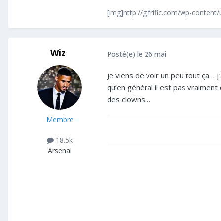
[img]http://gifrific.com/wp-content
Wiz
Posté(e)
le 26 mai
Je viens de voir un peu tout ça… j
qu’en général il est pas vraimen
des clowns…
Membre
18.5k
Arsenal