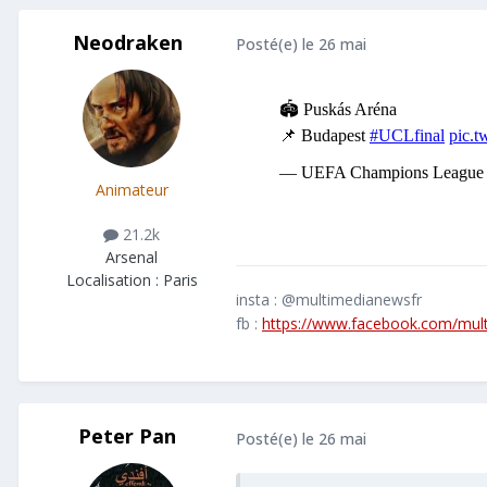
Neodraken
Posté(e)
le 26 mai
Animateur
21.2k
Arsenal
Localisation :
Paris
insta : @multimedianewsfr
fb :
https://www.facebook.com/mul
Peter Pan
Posté(e)
le 26 mai