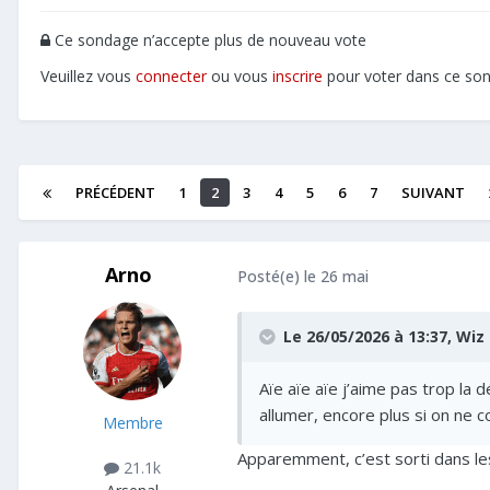
Ce sondage n’accepte plus de nouveau vote
Veuillez vous
connecter
ou vous
inscrire
pour voter dans ce so
PRÉCÉDENT
1
2
3
4
5
6
7
SUIVANT
Arno
Posté(e)
le 26 mai
Le 26/05/2026 à 13:37,
Wiz
Aïe aïe aïe j’aime pas trop la
allumer, encore plus si on ne
Membre
Apparemment, c’est sorti dans les
21.1k