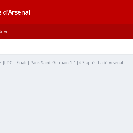
 d'Arsenal
rier
[LDC - Finale] Paris Saint-Germain 1-1 [4-3 après t.a.b] Arsenal