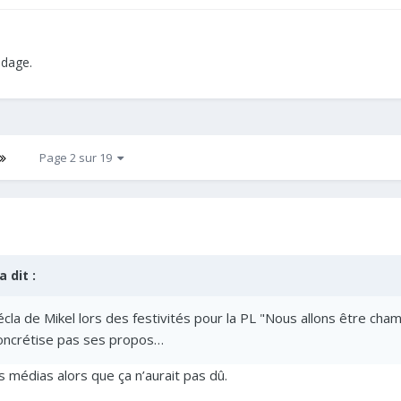
ndage.
Page 2 sur 19
a dit :
 décla de Mikel lors des festivités pour la PL "Nous allons être c
 concrétise pas ses propos…
 médias alors que ça n’aurait pas dû.