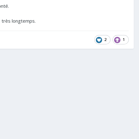
onté.
ès très longtemps.
2
1