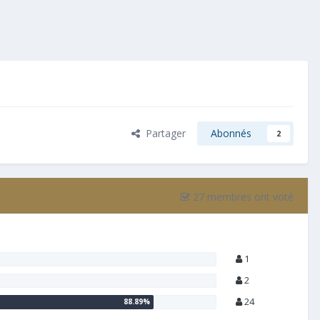
Partager
Abonnés
2
27 membres ont voté
1
2
24