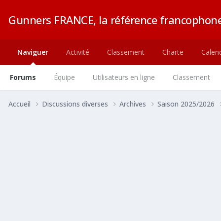
Gunners FRANCE, la référence francophone
Naviguer
Activité
Classement
Charte
Calend
Forums
Équipe
Utilisateurs en ligne
Classement
Accueil
Discussions diverses
Archives
Saison 2025/2026