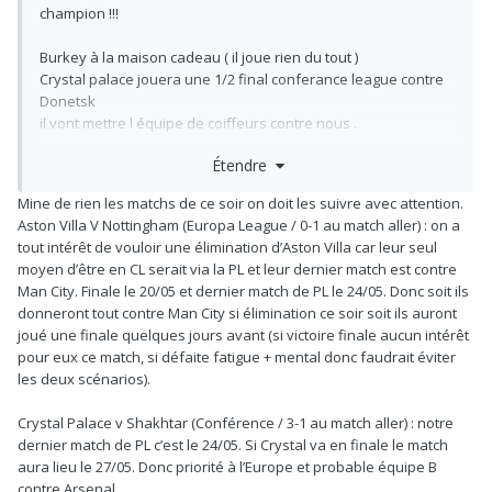
champion !!!
Burkey à la maison cadeau ( il joue rien du tout )
Crystal palace jouera une 1/2 final conferance league contre
Donetsk
il vont mettre l équipe de coiffeurs contre nous .
Étendre
PARDON le 27 mai il joueront la finale normalement( étant
donné qu il ont gagné 3/1 contre Donetsk au mstch aller )
Mine de rien les matchs de ce soir on doit les suivre avec attention.
Aston Villa V Nottingham (Europa League / 0-1 au match aller) : on a
Nous jouons Palace le 27 mai donc , il feront tournés ..
tout intérêt de vouloir une élimination d’Aston Villa car leur seul
moyen d’être en CL serait via la PL et leur dernier match est contre
Man City. Finale le 20/05 et dernier match de PL le 24/05. Donc soit ils
donneront tout contre Man City si élimination ce soir soit ils auront
joué une finale quelques jours avant (si victoire finale aucun intérêt
pour eux ce match, si défaite fatigue + mental donc faudrait éviter
les deux scénarios).
Crystal Palace v Shakhtar (Conférence / 3-1 au match aller) : notre
dernier match de PL c’est le 24/05. Si Crystal va en finale le match
aura lieu le 27/05. Donc priorité à l’Europe et probable équipe B
contre Arsenal.