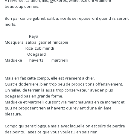
A l'inverse, calafiori, mls, gyokeres, white, eze ont vraiment
beaucoup donnés.
Bon par contre gabriel, saliba, rice ils se reposeront quand ils seront
morts.
Raya
Mosquera saliba gabriel hincapié
Rice zubimendi
Odegaard
Madueke havertz martinelli
Mais en fait cette compo, elle est vraiment a chier.
Quatre dc derriere, bien trop peu de propositions offensivement.
Un milieu de terrain là aussi trop conservateur avec en plus
odegaard pas en grande forme.
Madueke et Martinelli qui sont vraiment mauvais en ce moment et
quu ne proposent rien et havertz qui revient d'une énième
blessure.
Compo qui serait logique mais avec laquelle on est sûrs de perdre
des points. Faites ce que vous voulez, j'en sais rien.