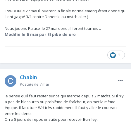
PARDON le 27 mai il joueront la finale normalement( étant donné qu
il ont gagné 3/1 contre Donetsk au mstch aller )
Nous jouons Palace le 27 mai donc , il feront tournés ..
Modifié
le 6 mai
par El pibe de oro
1
Chabin
Posté(e)
le 7 mai
Je pense qu’il faut rester sur ce qui marche depuis 2 matchs. Si il n’y
a pas de blessures ou problème de fraîcheur, on met la même
équipe. Il faut tuer WH très rapidement. Il faut y aller le couteau
entre les dents.
On a 8 jours de repos ensuite pour recevoir Burnley.