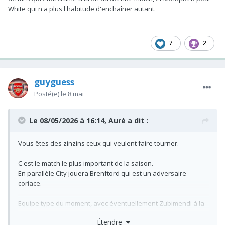
White qui n'a plus l'habitude d'enchaîner autant.
7
2
guyguess
Posté(e)
le 8 mai
Le 08/05/2026 à 16:14,
Auré
a dit :
Vous êtes des zinzins ceux qui veulent faire tourner.
C'est le match le plus important de la saison.
En parallèle City jouera Brenftord qui est un adversaire
coriace.
Equipe type du moment, avec éventuellement Zubimendi à la
place de MLS qui était cramé à la fin du dernier match, et
Étendre
Mosquera pour White qui n'a plus l'habitude d'enchaîner