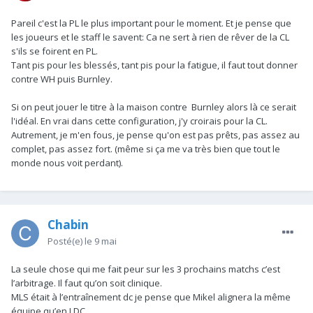
Pareil c'est la PL le plus important pour le moment. Et je pense que
les joueurs et le staff le savent: Ca ne sert à rien de rêver de la CL
s'ils se foirent en PL.
Tant pis pour les blessés, tant pis pour la fatigue, il faut tout donner
contre WH puis Burnley.
Si on peut jouer le titre à la maison contre Burnley alors là ce serait
l'idéal. En vrai dans cette configuration, j'y croirais pour la CL.
Autrement, je m'en fous, je pense qu'on est pas prêts, pas assez au
complet, pas assez fort. (même si ça me va très bien que tout le
monde nous voit perdant).
Chabin
Posté(e)
le 9 mai
La seule chose qui me fait peur sur les 3 prochains matchs c’est
l’arbitrage. Il faut qu’on soit clinique.
MLS était à l’entraînement dc je pense que Mikel alignera la même
équipe qu’en LDC.