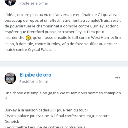
Posté(e)
le 6 mai
L’idéal, encore plus au vu de l’adversaire en finale de C1 qui aura
beaucoup de repos et un effectif sûrement au complet/frais, serait
de pouvoir tuer le championnat à domicile contre Burnley, et donc
espérer que Brentford puisse accrocher City, si Dieu peut
m’entendre
, qu’on fasse ensuite le taff contre West Ham, et finir
le job, à domicile, contre Burnley, afin de faire souffler au dernier
match contre Crystal Palace…
El pibe de oro
Posté(e)
le 6 mai
Une chose est simple on gagne West Ham nous sommes champion
!!!
Burkey à la maison cadeau ( il joue rien du tout )
Crystal palace jouera une 1/2 final conferance league contre
Donetsk
il vont mettre l équipe de coiffeurs contre nous .