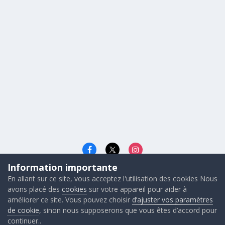
Information importante
Langue
Cookies
En allant sur ce site, vous acceptez l'utilisation des cookies Nous
© 2026 - Gunners FRANCE
avons placé des
cookies
sur votre appareil pour aider à
Powered by Invision Community
améliorer ce site. Vous pouvez choisir
d’ajuster vos paramètres
de cookie
, sinon nous supposerons que vous êtes d’accord pour
continuer..