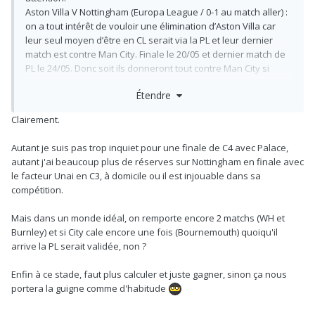
Aston Villa V Nottingham (Europa League / 0-1 au match aller) :
on a tout intérêt de vouloir une élimination d’Aston Villa car
leur seul moyen d’être en CL serait via la PL et leur dernier
match est contre Man City. Finale le 20/05 et dernier match de
PL le 24/05. Donc soit ils donneront tout contre Man City si
élimination ce soir soit ils auront joué une finale quelques
Étendre
jours avant (si victoire finale aucun intérêt pour eux ce match,
si défaite fatigue + mental donc faudrait éviter les deux
Clairement.
scénarios).
Autant je suis pas trop inquiet pour une finale de C4 avec Palace,
Crystal Palace v Shakhtar (Conférence / 3-1 au match aller) :
autant j'ai beaucoup plus de réserves sur Nottingham en finale avec
notre dernier match de PL c’est le 24/05. Si Crystal va en finale
le facteur Unai en C3, à domicile ou il est injouable dans sa
le match aura lieu le 27/05. Donc priorité à l’Europe et probable
compétition.
équipe B contre Arsenal.
Mais dans un monde idéal, on remporte encore 2 matchs (WH et
Donc oui clairement faut supporter Crystal mais aussi
Burnley) et si City cale encore une fois (Bournemouth) quoiqu'il
Nottingham ce soir. Mais pour Aston Villa retour à domicile,
arrive la PL serait validée, non ?
Unai Emery en Europa League, malgré la victoire de
Nottingham au match aller ce sera pas simple à Villa Park.
Enfin à ce stade, faut plus calculer et juste gagner, sinon ça nous
portera la guigne comme d'habitude
Un 2/2 ce soir c’est des données à ne pas négliger pour les
derniers matchs de PL.