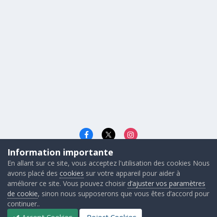
Information importante
Langue
Cookies
En allant sur ce site, vous acceptez l'utilisation des cookies Nous
© 2026 - Gunners FRANCE
avons placé des
cookies
sur votre appareil pour aider à
Powered by Invision Community
améliorer ce site. Vous pouvez choisir
d’ajuster vos paramètres
de cookie
, sinon nous supposerons que vous êtes d’accord pour
continuer..
Accept Cookies
Reject Cookies