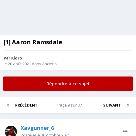
[1] Aaron Ramsdale
Par
Kloro
le 20 août 2021
dans
Anciens
Répondre à ce sujet
PRÉCÉDENT
Page 9 sur 37
SUIVANT
Xavgunner_6
Posté(e)
le 30 octobre 2021