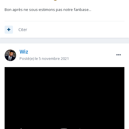
Bon après ne sous-estimons pas notre fanbase...
C'est cool pour lui mais je pense que c'est Mo Salah qui
sera POTM.
Citer
Wiz
Posté(e)
le 5 novembre 2021