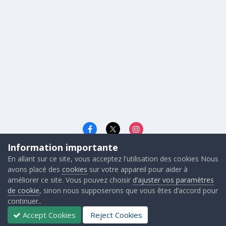
Information importante
Langue
Cookies
En allant sur ce site, vous acceptez l'utilisation des cookies Nous
© 2026 - Gunners FRANCE
avons placé des
cookies
sur votre appareil pour aider à
Powered by Invision Community
améliorer ce site. Vous pouvez choisir
d’ajuster vos paramètres
de cookie
, sinon nous supposerons que vous êtes d’accord pour
continuer..
Accept Cookies
Reject Cookies