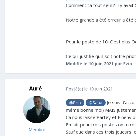
Comment ca tout seul ? Il y avait 
Pour moi c'est d'avoir laissé 
Notre grande a été erreur a été 
Pour le poste de 10. C'est plus O
Ce qui justifie qu'il soit notre pr
Modifié
le 10 juin 2021
par Ezio
Auré
Posté(e)
le 10 juin 2021
Je suis d'accor
@Ezio
@Saha
même bonne moi) MAIS justement il
Ca nous laisse Partey et Elneny 
En fait pour trois postes on a tro
Membre
Sauf que dans ces trois joueurs, cel