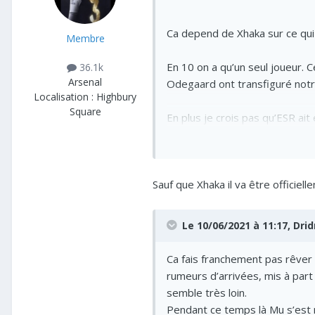
Ca depend de Xhaka sur ce qui es
Membre
En 10 on a qu’un seul joueur. Ce
36.1k
Arsenal
Odegaard ont transfiguré notre 
Localisation :
Highbury
Square
En plus je crois pas qu’ESR ait
Bref un dix (ou un joueur pouvan
Sauf que Xhaka il va être officiell
Après si on vend Xhaka un 8/6 
Le 10/06/2021 à 11:17,
Drid
Ca fais franchement pas rêver p
rumeurs d’arrivées, mis à part
semble très loin.
Pendant ce temps là Mu s’est 