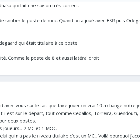
Xhaka qui fait une saison très correct.
Partey seul comme un con.
de snober le poste de moc. Quand on a joué avec ESR puis Odega
degaard qui était titulaire à ce poste
iorité. Comme le poste de 8 et aussi latéral droit
d avec vous sur le fait que faire jouer un vrai 10 a changé notre je
 est sur le départ, tout comme Ceballos, Torreira, Guendouzi, Ni
pour deux postes.
is joueurs... 2 MC et 1 MOC.
ui qui n'a pas le niveau titulaire c'est un MC... Voilà pourquoi j'ac