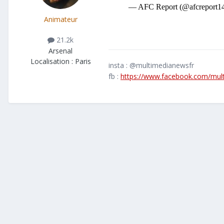
Animateur
21.2k
Arsenal
Localisation :
Paris
insta : @multimedianewsfr
fb :
https://www.facebook.com/mul