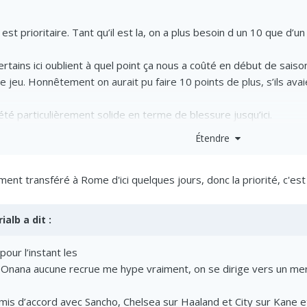
t prioritaire. Tant qu’il est la, on a plus besoin d un 10 que d’un 
rtains ici oublient à quel point ça nous a coûté en début de saison.
jeu. Honnêtement on aurait pu faire 10 points de plus, s’ils avaie
 été particulièrement solide en terme de blessure jusqu’ici.
Étendre
t jouer dix) c’est la priorité.
ement transféré à Rome d'ici quelques jours, donc la priorité, c'est
devient nécessaire aussi, mais c est pas encore fait.
rialb
a dit :
our l’instant les
 Onana aucune recrue me hype vraiment, on se dirige vers un mer
mis d’accord avec Sancho, Chelsea sur Haaland et City sur Kane e