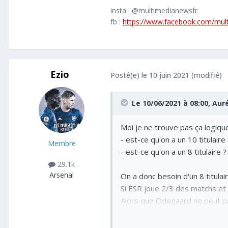
insta : @multimedianewsfr
fb :
https://www.facebook.com/mul
Ezio
Posté(e)
le 10 juin 2021
(modifié)
Le 10/06/2021 à 08:00,
Aur
Moi je ne trouve pas ça logiq
- est-ce qu'on a un 10 titulaire 
Membre
- est-ce qu'on a un 8 titulaire 
29.1k
Arsenal
On a donc besoin d'un 8 titula
Si ESR joue 2/3 des matchs et 
Alors que Odegaard ne peut p
C'est quoi pour toi l'erreur de 