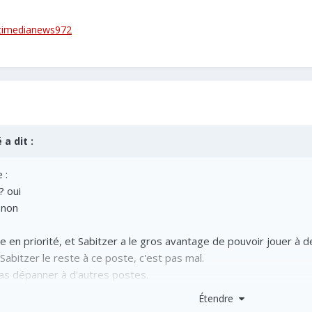
timedianews972
é
a dit :
ue
:
? oui
? non
ire en priorité, et Sabitzer a le gros avantage de pouvoir jouer à
Sabitzer le reste à ce poste, c'est pas mal.
as dépanner à d'autres postes.
Étendre
la saison dernière ?