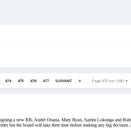
474
475
476
477
SUIVANT
Page 472 sur 1380