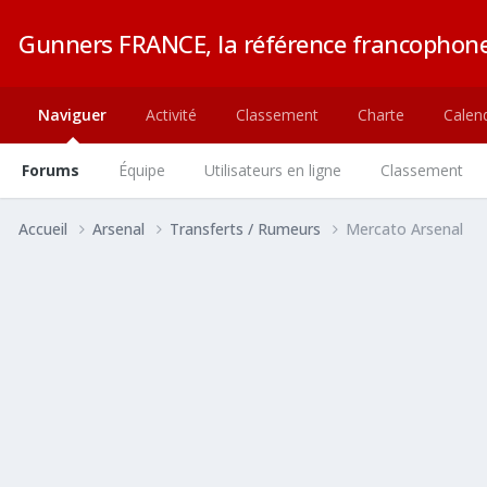
Gunners FRANCE, la référence francophone
Naviguer
Activité
Classement
Charte
Calend
Forums
Équipe
Utilisateurs en ligne
Classement
Accueil
Arsenal
Transferts / Rumeurs
Mercato Arsenal