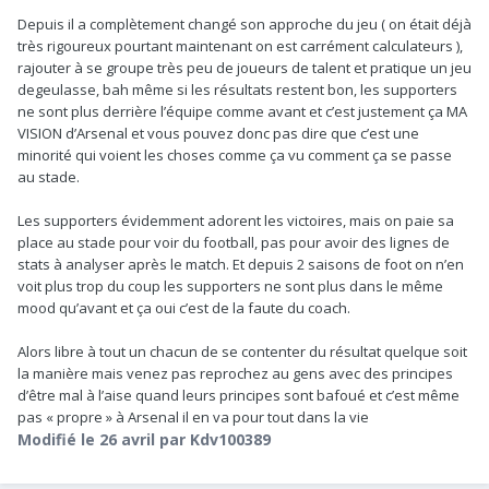
Depuis il a complètement changé son approche du jeu ( on était déjà
très rigoureux pourtant maintenant on est carrément calculateurs ),
rajouter à se groupe très peu de joueurs de talent et pratique un jeu
degeulasse, bah même si les résultats restent bon, les supporters
ne sont plus derrière l’équipe comme avant et c’est justement ça MA
VISION d’Arsenal et vous pouvez donc pas dire que c’est une
minorité qui voient les choses comme ça vu comment ça se passe
au stade.
Les supporters évidemment adorent les victoires, mais on paie sa
place au stade pour voir du football, pas pour avoir des lignes de
stats à analyser après le match. Et depuis 2 saisons de foot on n’en
voit plus trop du coup les supporters ne sont plus dans le même
mood qu’avant et ça oui c’est de la faute du coach.
Alors libre à tout un chacun de se contenter du résultat quelque soit
la manière mais venez pas reprochez au gens avec des principes
d’être mal à l’aise quand leurs principes sont bafoué et c’est même
pas « propre » à Arsenal il en va pour tout dans la vie
Modifié
le 26 avril
par Kdv100389