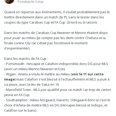
Posté(e)
le 3 mai
Quand on repense aux événements, il voulait probablement pas le
mettre directement dans un match de PL sans le tester dans les
coupes du type Carabao Cup et FA Cup (à tord ou à raison).
Dans les matchs de Carabao Cup Nwaneri et Merino étaient dispo
pour jouer au milieu (Je compte pas les demi contre Chelsea et la
finale contre City car c'était pas forcément le moment
d'experimenter).
Dans les matchs de FA Cup
:
- Portsmouth : Hincapie et Calafiori indisponible donc DG pour MLS
(avec un milieu Merino Nwaneri et Eze).
- Wigan : Arteta a voulu le mettre au milieu (
voir le 11 sur cette
image
) mais Calafiori s'est blessé à l'echauffement et MLS a joué à
sa place, avec la titu de Saka en 10.
- Mansfield Town : MLS pas qualifié pour ce match car trop de carton
jaune en FA Cup.
- Southampton : milieu Norgaard, Havertz, Odegaard donc la c'est le
choix d'Arteta de mettre MLS en DG (Hincapie blessé et indispo, et
Calafiori sur le banc)