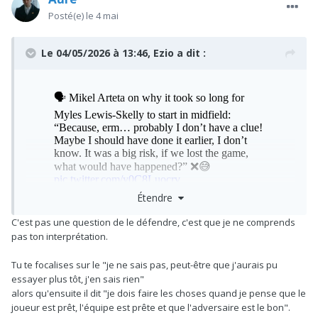
Posté(e)
le 4 mai
Le 04/05/2026 à 13:46,
Ezio
a dit :
Étendre
C'est pas une question de le défendre, c'est que je ne comprends
pas ton interprétation.
Il a dit surtout qu'il en a aucune idée. Je veux bien que tu
veuilles toujours défendre Arteta mais la vidéo est clair.
Tu te focalises sur le "je ne sais pas, peut-être que j'aurais pu
essayer plus tôt, j'en sais rien"
alors qu'ensuite il dit "je dois faire les choses quand je pense que le
Il y a pas à chercher le bon moment quand ta "recrue" touche
joueur est prêt, l'équipe est prête et que l'adversaire est le bon".
40 ballons par matchs et qu'on assits à des purges depuis le