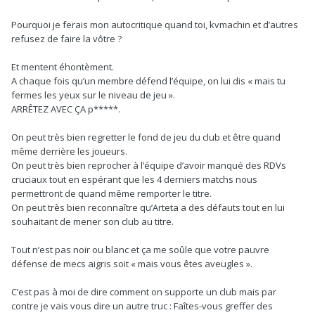
- qu’il termine 4 fois 2e du championnat , en faisant les mêmes
erreurs
Pourquoi je ferais mon autocritique quand toi, kvmachin et d’autres
- qu’il est du mal avec les transferts de joueurs offensifs.
refusez de faire la vôtre ?
je ne suis pas d’accord à kev de manière général , mais il faut
Et mentent éhontèment.
reconnaître qu’il a une ligne directrice et est droit dans sa
A chaque fois qu’un membre défend l’équipe, on lui dis « mais tu
vision du foot et de supporter.
fermes les yeux sur le niveau de jeu ».
Pas mal de supporter d’Arsenal on craché sur Chelsea ,
ARRÊTEZ AVEC ÇA p*****.
athlético de Madrid , et j’en passe pour leur jeu degueulasse .
Et là certains qui ont critiqué , ferment les yeux sur le foot
On peut très bien regretter le fond de jeu du club et être quand
qu’on pratique .
même derrière les joueurs.
pas plus tard que cette saison, on crachait csur Liverpool pour
On peut très bien reprocher à l’équipe d’avoir manqué des RDVs
leur jeu à chier , mais à Arsenal certains donnent toutes les
cruciaux tout en espérant que les 4 derniers matchs nous
circonstances atténuantes à arteta, je ne sais pour qu’elle
permettront de quand même remporter le titre.
raison pour justifier le football qu’il pratique.
On peut très bien reconnaître qu’Arteta a des défauts tout en lui
souhaitant de mener son club au titre.
il faudrait peut être apprendre à faire votre autocritique Et
Personne n’a la vérité concernant la façon de supporter le
Tout n’est pas noir ou blanc et ça me soûle que votre pauvre
club, dans la mesure où les arguments donnés sont claires et
défense de mecs aigris soit « mais vous êtes aveugles ».
justifier et n’enfreint aucune loi ou règle.
C’est pas à moi de dire comment on supporte un club mais par
contre je vais vous dire un autre truc
:
Faîtes-vous greffer des