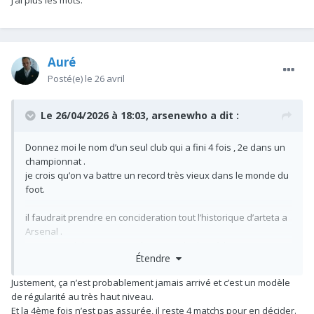
J’ai plus les mots.
Auré
Posté(e)
le 26 avril
Le 26/04/2026 à 18:03,
arsenewho
a dit :
Donnez moi le nom d’un seul club qui a fini 4 fois , 2e dans un
championnat .
je crois qu’on va battre un record très vieux dans le monde du
foot.
il faudrait prendre en concideration tout l’historique d’arteta a
Arsenal .
c’est normal de qu’un entraîneur perde du crédit ,
Étendre
- s’il a du mal à faire évoluer ses joueurs - qu’il s’effondre à
chaque fois en fin de championnat car trop de blessés pour
Justement, ça n’est probablement jamais arrivé et c’est un modèle
terminer la course au titre
de régularité au très haut niveau.
- qu’il fasse jouer mal son équipe
Et la 4ème fois n’est pas assurée, il reste 4 matchs pour en décider.