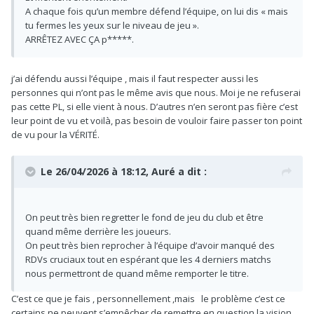
A chaque fois qu’un membre défend l’équipe, on lui dis « mais
tu fermes les yeux sur le niveau de jeu ».
ARRÊTEZ AVEC ÇA p*****.
j’ai défendu aussi l’équipe , mais il faut respecter aussi les
personnes qui n’ont pas le même avis que nous. Moi je ne refuserai
pas cette PL, si elle vient à nous. D’autres n’en seront pas fière c’est
leur point de vu et voilà, pas besoin de vouloir faire passer ton point
de vu pour la VÉRITÉ.
Le 26/04/2026 à 18:12,
Auré
a dit :
On peut très bien regretter le fond de jeu du club et être
quand même derrière les joueurs.
On peut très bien reprocher à l’équipe d’avoir manqué des
RDVs cruciaux tout en espérant que les 4 derniers matchs
nous permettront de quand même remporter le titre.
C’est ce que je fais , personnellement ,mais le problème c’est ce
certains ne peuvent s’empêcher de remettre en question la vision