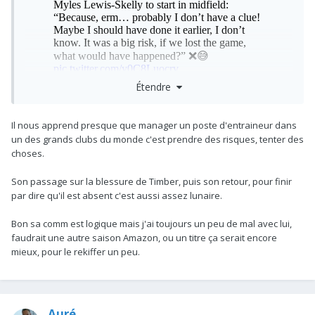
Étendre
Il nous apprend presque que manager un poste d'entraineur dans
Il a dit surtout qu'il en a aucune idée. Je veux bien que tu
un des grands clubs du monde c'est prendre des risques, tenter des
veuilles toujours défendre Arteta mais la vidéo est clair.
choses.
Son passage sur la blessure de Timber, puis son retour, pour finir
Il y a pas à chercher le bon moment quand ta "recrue" touche
par dire qu'il est absent c'est aussi assez lunaire.
40 ballons par matchs et qu'on assits à des purges depuis le
début de l'année 2026
Bon sa comm est logique mais j'ai toujours un peu de mal avec lui,
faudrait une autre saison Amazon, ou un titre ça serait encore
mieux, pour le rekiffer un peu.
Elle est la différence entre Mikel et Pep/Enrique. Ils auraient
jamais attendu aussi longtemps pour laisser une chance à
MLS au milieu au vue de nos pauvres performances.
Auré