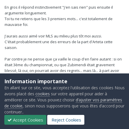
début de l'année 2026
En gros il répond instinctivement "j'en sais rien" puis ensuite il
argumente longuement.
Toi tu ne retiens que les 3 premiers mots... c'est totalement de
Elle est la différence entre Mikel et Pep/Enrique. Ils auraient
mauvaise foi.
jamais attendu aussi longtemps pour laisser une chance à
MLS au milieu au vue de nos pauvres performances.
J'aurais aussi aimé voir MLS au milieu plus tôt moi aussi.
C'était probablement une des erreurs de la part d'Arteta cette
saison.
Par contre je ne pense que ça vaille le coup d'en faire autant
:
si on
était 3ème du championnat, ou que Zubimendi était gravement
blessé, là oui, on pourrait avoir des regrets... mais là... à part avoir
éventuellement 1 ou 2 points de plus... et c'est le max.
Information importante
En allant sur ce site, vous acceptez l'utilisation des cookies Nous
Surtout qu'il y a des solutions plus évidentes pour remplacer ta tête
avons placé des
cookies
sur votre appareil pour aider à
de turc Zubimendi, comme repositionner Rice en 6, joueur confirmé
et capitaine symbolique, que de lancer un jeune de 20 ans qui a
améliorer ce site. Vous pouvez choisir
d’ajuster vos paramètres
beaucoup de mal à chaque apparition depuis des mois.
de cookie
, sinon nous supposerons que vous êtes d’accord pour
Modifié
le 4 mai
par Auré
continuer..
Accept Cookies
Reject Cookies