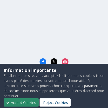
Information importante
Langue
Cookies
En allant sur ce site, vous acceptez l'utilisation des cookies Nous
© 2026 - Gunners FRANCE
avons placé des
cookies
sur votre appareil pour aider à
Powered by Invision Community
améliorer ce site. Vous pouvez choisir
d’ajuster vos paramètres
de cookie
, sinon nous supposerons que vous êtes d’accord pour
continuer..
Accept Cookies
Reject Cookies