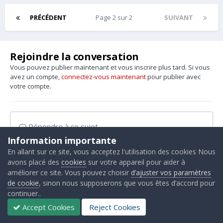
PRÉCÉDENT
Page 2 sur 2
SUIVANT
Rejoindre la conversation
Vous pouvez publier maintenant et vous inscrire plus tard. Si vous
avez un compte,
connectez-vous maintenant
pour publier avec
votre compte.
Répondre à ce sujet…
Information importante
En allant sur ce site, vous acceptez l'utilisation des cookies Nous
avons placé des
cookies
sur votre appareil pour aider à
améliorer ce site. Vous pouvez choisir
d’ajuster vos paramètres
Partager
Abonnés
0
de cookie
, sinon nous supposerons que vous êtes d’accord pour
continuer..
Accept Cookies
Reject Cookies
Aller sur la liste des sujets