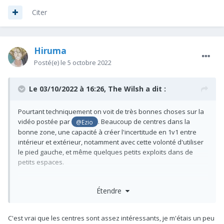
Citer
Hiruma
Posté(e)
le 5 octobre 2022
Le 03/10/2022 à 16:26,
The Wilsh
a dit :
Pourtant techniquement on voit de très bonnes choses sur la
vidéo postée par
. Beaucoup de centres dans la
@Ezio
bonne zone, une capacité à créer l'incertitude en 1v1 entre
intérieur et extérieur, notamment avec cette volonté d'utiliser
le pied gauche, et même quelques petits exploits dans de
petits espaces.
Ajouté à ça ses qualités physiques et le fait qu'il fasse ça en
Étendre
Championship à 18 ans (seul joueur de son âge à évoluer à ce
niveau parmi nos prêtés avec Patino, même certains plus
âgés évoluent à un échelon inférieur comme Azeez ou John-
C'est vrai que les centres sont assez intéressants, je m'étais un peu
Jules). L'autre chose qu'on pourrait ajouter est qu'il semble