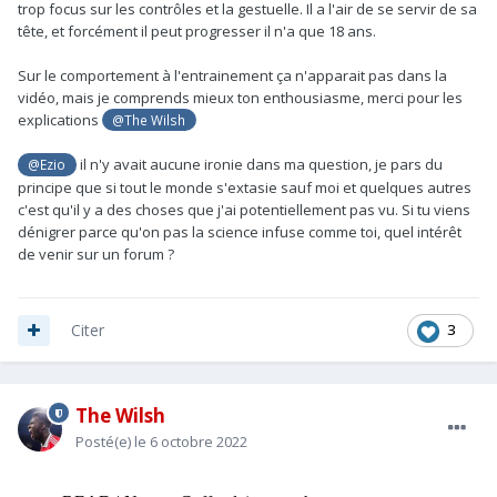
trop focus sur les contrôles et la gestuelle. Il a l'air de se servir de sa
avoir beaucoup de détermination et être un gros bosseur de
tête, et forcément il peut progresser il n'a que 18 ans.
ce que j'ai lu et vu.
Sur le comportement à l'entrainement ça n'apparait pas dans la
Ce serait un plan de succession idéal si il était capable
vidéo, mais je comprends mieux ton enthousiasme, merci pour les
d'intégrer le groupe pro la saison prochaine en lieu et place
explications
@The Wilsh
de Cedric, on a besoin d'un latéral droit au profil plus
"linéaire", si ça nous évite de dépenser £25m ou £30m sur le
il n'y avait aucune ironie dans ma question, je pars du
@Ezio
marché ce serait excellent (en plus d'avoir un autre Hale End
principe que si tout le monde s'extasie sauf moi et quelques autres
boy dans l'équipe et tous les avantages que ça comporte).
c'est qu'il y a des choses que j'ai potentiellement pas vu. Si tu viens
dénigrer parce qu'on pas la science infuse comme toi, quel intérêt
de venir sur un forum ?
3
Citer
The Wilsh
Posté(e)
le 6 octobre 2022