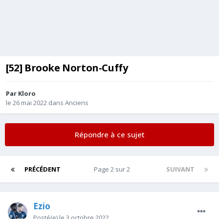
[52] Brooke Norton-Cuffy
Par
Kloro
le 26 mai 2022
dans
Anciens
Répondre à ce sujet
PRÉCÉDENT
Page 2 sur 2
SUIVANT
Ezio
Posté(e)
le 3 octobre 2022