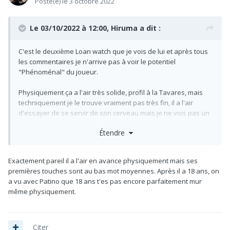
Posté(e)
le 3 octobre 2022
Le 03/10/2022 à 12:00,
Hiruma
a dit :
C'est le deuxième Loan watch que je vois de lui et après tous
les commentaires je n'arrive pas à voir le potentiel
"Phénoménal" du joueur.
Physiquement ça a l'air très solide, profil à la Tavares, mais
techniquement je le trouve vraiment pas très fin, il a l'air
d'essayer de se servir de son cerveau mais je ne vois pas un
joueur qui pourrait devenir un top player, a terme peut être en
Étendre
remplacement de Cédric mais difficilement plus haut
Je veux bien vos éclaircissements pour voir ce que j'ai raté
Exactement pareil il a l'air en avance physiquement mais ses
premières touches sont au bas mot moyennes. Après il a 18 ans, on
a vu avec Patino que 18 ans t'es pas encore parfaitement mur
même physiquement.
Citer