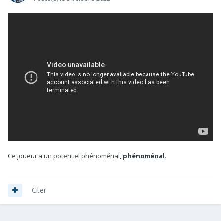
Ce joueur a un potentiel phénoménal,
phénoménal
.
Citer