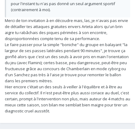
pour l'instant tu n'as pas donné un seul argument sportif
(contrairement à moi).
Merci de ton invitation à en découdre mais, las, je n'avais pas envie
de détailler tes attaques gratuites envers Arteta alors qu'un brin
aigre tu rabâchais des piques périmées à son encontre,
disproportionnées compte tenu de sa performance.
Le faire passer pour la simple "boniche" du groupe en balayant "la
largeur de ses passes latérales pendant 90 minutes", je trouve ça
gonflé alors que c'est un des seuls à avoir pris en main l'orientation
du jeu (avec Flamini); certes basse, peu dangereuse, peut-être peu
fructueuse grâce au concours de Chamberlain en mode cyborg ou
d'un Sanchez pas très à l'aise je trouve pour remonter le ballon
dans les premiers mètres.
Hier encore c'était un des seuls à veiller à l'équilibre et à être au
service du collectif. Il n'est peut-être plus aussi coriace au duel, c'est
certain, prompt à l'intervention non plus, mais auteur de 4 matchs au
mieux cette saison, son bilan me semblait bien maigre pour tirer un
diagnostic cruel aussitôt.