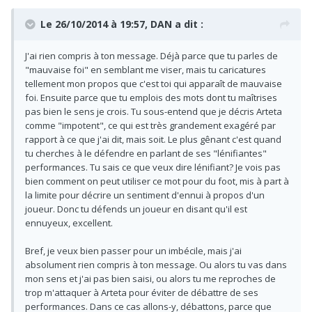
Le 26/10/2014 à 19:57, DAN a dit :
J'ai rien compris à ton message. Déjà parce que tu parles de
"mauvaise foi" en semblant me viser, mais tu caricatures
tellement mon propos que c'est toi qui apparaît de mauvaise
foi. Ensuite parce que tu emplois des mots dont tu maîtrises
pas bien le sens je crois. Tu sous-entend que je décris Arteta
comme "impotent", ce qui est très grandement exagéré par
rapport à ce que j'ai dit, mais soit. Le plus gênant c'est quand
tu cherches à le défendre en parlant de ses "lénifiantes"
performances. Tu sais ce que veux dire lénifiant? Je vois pas
bien comment on peut utiliser ce mot pour du foot, mis à part à
la limite pour décrire un sentiment d'ennui à propos d'un
joueur. Donc tu défends un joueur en disant qu'il est
ennuyeux, excellent.
Bref, je veux bien passer pour un imbécile, mais j'ai
absolument rien compris à ton message. Ou alors tu vas dans
mon sens et j'ai pas bien saisi, ou alors tu me reproches de
trop m'attaquer à Arteta pour éviter de débattre de ses
performances. Dans ce cas allons-y, débattons, parce que