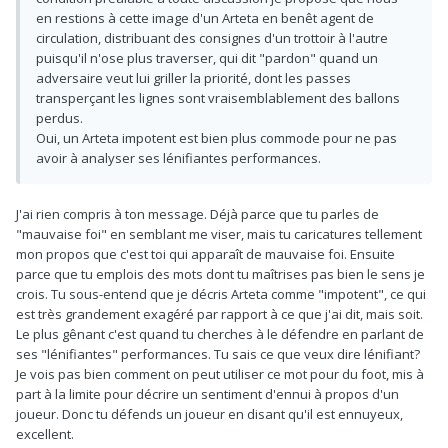
en restions à cette image d'un Arteta en benêt agent de
circulation, distribuant des consignes d'un trottoir à l'autre
puisqu'il n'ose plus traverser, qui dit "pardon" quand un
adversaire veut lui griller la priorité, dont les passes
transperçant les lignes sont vraisemblablement des ballons
perdus.
Oui, un Arteta impotent est bien plus commode pour ne pas
avoir à analyser ses lénifiantes performances.
J'ai rien compris à ton message. Déjà parce que tu parles de
"mauvaise foi" en semblant me viser, mais tu caricatures tellement
mon propos que c'est toi qui apparaît de mauvaise foi. Ensuite
parce que tu emplois des mots dont tu maîtrises pas bien le sens je
crois. Tu sous-entend que je décris Arteta comme "impotent", ce qui
est très grandement exagéré par rapport à ce que j'ai dit, mais soit.
Le plus gênant c'est quand tu cherches à le défendre en parlant de
ses "lénifiantes" performances. Tu sais ce que veux dire lénifiant?
Je vois pas bien comment on peut utiliser ce mot pour du foot, mis à
part à la limite pour décrire un sentiment d'ennui à propos d'un
joueur. Donc tu défends un joueur en disant qu'il est ennuyeux,
excellent.