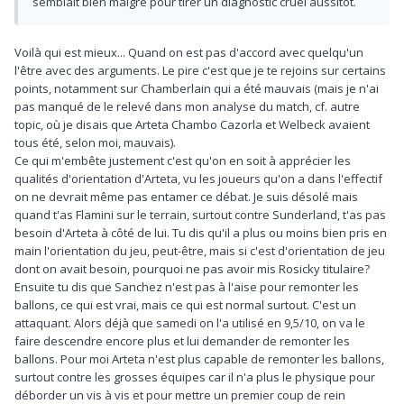
semblait bien maigre pour tirer un diagnostic cruel aussitôt.
Voilà qui est mieux... Quand on est pas d'accord avec quelqu'un
l'être avec des arguments. Le pire c'est que je te rejoins sur certains
points, notamment sur Chamberlain qui a été mauvais (mais je n'ai
pas manqué de le relevé dans mon analyse du match, cf. autre
topic, où je disais que Arteta Chambo Cazorla et Welbeck avaient
tous été, selon moi, mauvais).
Ce qui m'embête justement c'est qu'on en soit à apprécier les
qualités d'orientation d'Arteta, vu les joueurs qu'on a dans l'effectif
on ne devrait même pas entamer ce débat. Je suis désolé mais
quand t'as Flamini sur le terrain, surtout contre Sunderland, t'as pas
besoin d'Arteta à côté de lui. Tu dis qu'il a plus ou moins bien pris en
main l'orientation du jeu, peut-être, mais si c'est d'orientation de jeu
dont on avait besoin, pourquoi ne pas avoir mis Rosicky titulaire?
Ensuite tu dis que Sanchez n'est pas à l'aise pour remonter les
ballons, ce qui est vrai, mais ce qui est normal surtout. C'est un
attaquant. Alors déjà que samedi on l'a utilisé en 9,5/10, on va le
faire descendre encore plus et lui demander de remonter les
ballons. Pour moi Arteta n'est plus capable de remonter les ballons,
surtout contre les grosses équipes car il n'a plus le physique pour
déborder un vis à vis et pour mettre un premier coup de rein