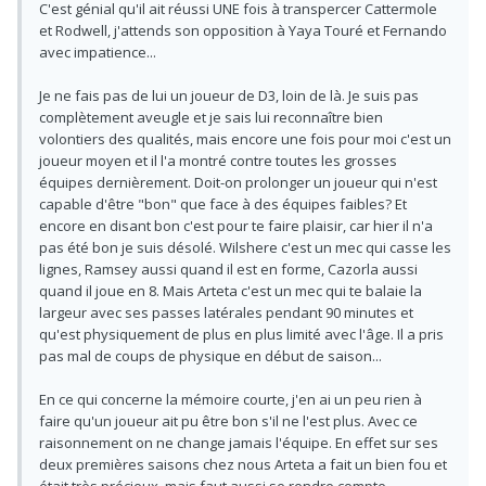
C'est génial qu'il ait réussi UNE fois à transpercer Cattermole
et Rodwell, j'attends son opposition à Yaya Touré et Fernando
avec impatience...
Je ne fais pas de lui un joueur de D3, loin de là. Je suis pas
complètement aveugle et je sais lui reconnaître bien
volontiers des qualités, mais encore une fois pour moi c'est un
joueur moyen et il l'a montré contre toutes les grosses
équipes dernièrement. Doit-on prolonger un joueur qui n'est
capable d'être "bon" que face à des équipes faibles? Et
encore en disant bon c'est pour te faire plaisir, car hier il n'a
pas été bon je suis désolé. Wilshere c'est un mec qui casse les
lignes, Ramsey aussi quand il est en forme, Cazorla aussi
quand il joue en 8. Mais Arteta c'est un mec qui te balaie la
largeur avec ses passes latérales pendant 90 minutes et
qu'est physiquement de plus en plus limité avec l'âge. Il a pris
pas mal de coups de physique en début de saison...
En ce qui concerne la mémoire courte, j'en ai un peu rien à
faire qu'un joueur ait pu être bon s'il ne l'est plus. Avec ce
raisonnement on ne change jamais l'équipe. En effet sur ses
deux premières saisons chez nous Arteta a fait un bien fou et