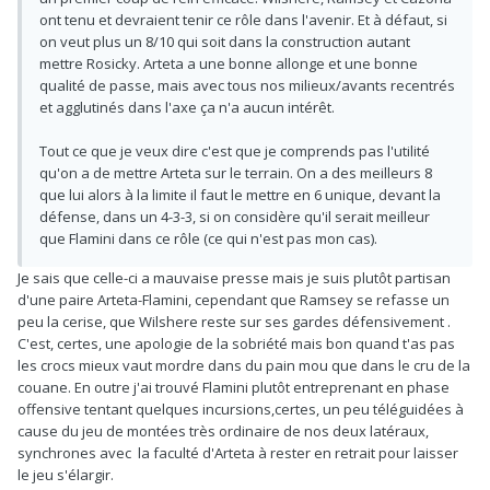
ont tenu et devraient tenir ce rôle dans l'avenir. Et à défaut, si
on veut plus un 8/10 qui soit dans la construction autant
mettre Rosicky. Arteta a une bonne allonge et une bonne
qualité de passe, mais avec tous nos milieux/avants recentrés
et agglutinés dans l'axe ça n'a aucun intérêt.
Tout ce que je veux dire c'est que je comprends pas l'utilité
qu'on a de mettre Arteta sur le terrain. On a des meilleurs 8
que lui alors à la limite il faut le mettre en 6 unique, devant la
défense, dans un 4-3-3, si on considère qu'il serait meilleur
que Flamini dans ce rôle (ce qui n'est pas mon cas).
Je sais que celle-ci a mauvaise presse mais je suis plutôt partisan
d'une paire Arteta-Flamini, cependant que Ramsey se refasse un
peu la cerise, que Wilshere reste sur ses gardes défensivement .
C'est, certes, une apologie de la sobriété mais bon quand t'as pas
les crocs mieux vaut mordre dans du pain mou que dans le cru de la
couane. En outre j'ai trouvé Flamini plutôt entreprenant en phase
offensive tentant quelques incursions,certes, un peu téléguidées à
cause du jeu de montées très ordinaire de nos deux latéraux,
synchrones avec la faculté d'Arteta à rester en retrait pour laisser
le jeu s'élargir.