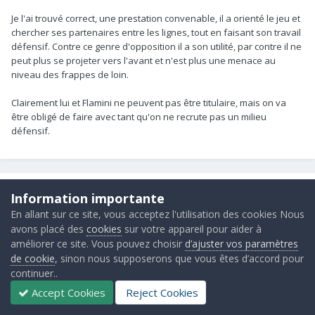
Je l'ai trouvé correct, une prestation convenable, il a orienté le jeu et
chercher ses partenaires entre les lignes, tout en faisant son travail
défensif. Contre ce genre d'opposition il a son utilité, par contre il ne
peut plus se projeter vers l'avant et n'est plus une menace au
niveau des frappes de loin.
Clairement lui et Flamini ne peuvent pas être titulaire, mais on va
être obligé de faire avec tant qu'on ne recrute pas un milieu
défensif.
The Wilsh
Information importante
Posté(e)
le 2 novembre 2014
En allant sur ce site, vous acceptez l'utilisation des cookies Nous
avons placé des
cookies
sur votre appareil pour aider à
Je suis pas d'accord, on est loin du meilleur Arteta, mais un Flamini à
améliorer ce site. Vous pouvez choisir
d’ajuster vos paramètres
côté est incapable d'apporter sa qualité de passe. Il en a pas fait
de cookie
, sinon nous supposerons que vous êtes d’accord pour
assez à la construction mais c'était pas zéro, c'est faux.
continuer..
Accept Cookies
Reject Cookies
Et puis les 98% de passes c'était surtout pour répondre à "il rate le
plus de passes". Après ta comparaison avec Colback je trouve qu'il