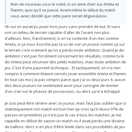
Rien de nouveau sous le soleil, ici on aime chier sur Arteta et
Flamini, quoi qu'il se passe. Avant même le début du match
vous aviez décidé que cette paire serait dégueulasse.
Ah oui on aurait pu jouer trois jours sans prendre de but. Et sans
voir un milieu de terrain capable d'aller de l'avant non plus
d'ailleurs. Non, franchement, si on se contente d'un mec comme
Arteta, si ça nous écorche pas la vu de voir un joueur comme ça sur
le terrain c'est vraiment qu'on a perdu toute ambition. Quand je dis
ambition c'est pas forcément concernant les résultats, comme tu le
dis Arteta peut sécuriser des petits matches, mais toute ambition de
jeu. C'est d'une pauvreté technique... Et tactiquement, on n'a rien
compris à comment étaient sensés jouer ensemble Arteta et Flamini.
En tout cas moi j'ai pas compris parce que j'ai vu deux purs 6, aucun
des deux joueurs ne semblaient avoir pour consigne de monter
d'un cran sur le phases de possession, ou alors ça m'a échappé.
Je suis peut-être sévère avec ce joueur, mais faut pas oublier que si
statistiquement son match est bon hier (je crois qu'il réussi 97% de
passes en première) ça n'est pas le cas à tous les matches. Je me
rappelle en début de saison un match ou il avait perdu une dizaine
de ballons. Alors si en plus d'être limité dans ses possibilités de jeu