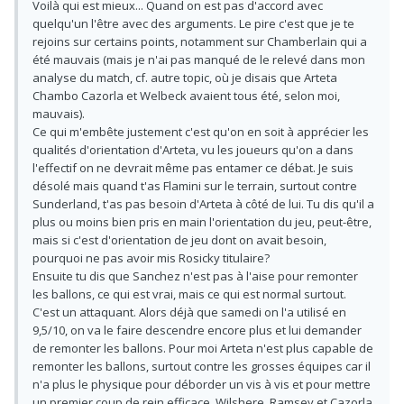
Voilà qui est mieux... Quand on est pas d'accord avec
quelqu'un l'être avec des arguments. Le pire c'est que je te
rejoins sur certains points, notamment sur Chamberlain qui a
été mauvais (mais je n'ai pas manqué de le relevé dans mon
analyse du match, cf. autre topic, où je disais que Arteta
Chambo Cazorla et Welbeck avaient tous été, selon moi,
mauvais).
Ce qui m'embête justement c'est qu'on en soit à apprécier les
qualités d'orientation d'Arteta, vu les joueurs qu'on a dans
l'effectif on ne devrait même pas entamer ce débat. Je suis
désolé mais quand t'as Flamini sur le terrain, surtout contre
Sunderland, t'as pas besoin d'Arteta à côté de lui. Tu dis qu'il a
plus ou moins bien pris en main l'orientation du jeu, peut-être,
mais si c'est d'orientation de jeu dont on avait besoin,
pourquoi ne pas avoir mis Rosicky titulaire?
Ensuite tu dis que Sanchez n'est pas à l'aise pour remonter
les ballons, ce qui est vrai, mais ce qui est normal surtout.
C'est un attaquant. Alors déjà que samedi on l'a utilisé en
9,5/10, on va le faire descendre encore plus et lui demander
de remonter les ballons. Pour moi Arteta n'est plus capable de
remonter les ballons, surtout contre les grosses équipes car il
n'a plus le physique pour déborder un vis à vis et pour mettre
un premier coup de rein efficace. Wilshere, Ramsey et Cazorla