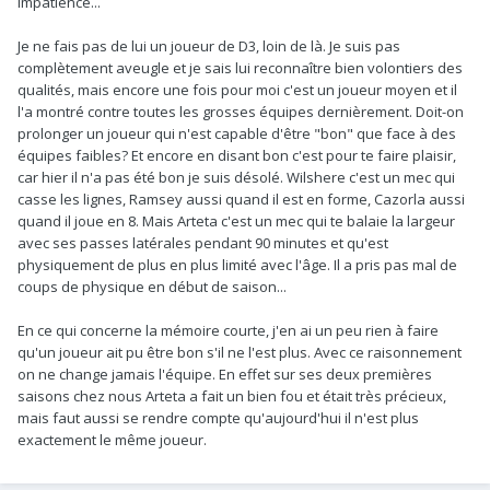
impatience...
Je ne fais pas de lui un joueur de D3, loin de là. Je suis pas
complètement aveugle et je sais lui reconnaître bien volontiers des
qualités, mais encore une fois pour moi c'est un joueur moyen et il
l'a montré contre toutes les grosses équipes dernièrement. Doit-on
prolonger un joueur qui n'est capable d'être "bon" que face à des
équipes faibles? Et encore en disant bon c'est pour te faire plaisir,
car hier il n'a pas été bon je suis désolé. Wilshere c'est un mec qui
casse les lignes, Ramsey aussi quand il est en forme, Cazorla aussi
quand il joue en 8. Mais Arteta c'est un mec qui te balaie la largeur
avec ses passes latérales pendant 90 minutes et qu'est
physiquement de plus en plus limité avec l'âge. Il a pris pas mal de
coups de physique en début de saison...
En ce qui concerne la mémoire courte, j'en ai un peu rien à faire
qu'un joueur ait pu être bon s'il ne l'est plus. Avec ce raisonnement
on ne change jamais l'équipe. En effet sur ses deux premières
saisons chez nous Arteta a fait un bien fou et était très précieux,
mais faut aussi se rendre compte qu'aujourd'hui il n'est plus
exactement le même joueur.