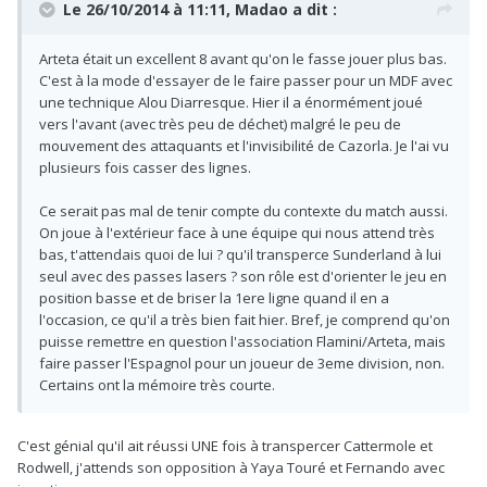
Le 26/10/2014 à 11:11, Madao a dit :
Arteta était un excellent 8 avant qu'on le fasse jouer plus bas.
C'est à la mode d'essayer de le faire passer pour un MDF avec
une technique Alou Diarresque. Hier il a énormément joué
vers l'avant (avec très peu de déchet) malgré le peu de
mouvement des attaquants et l'invisibilité de Cazorla. Je l'ai vu
plusieurs fois casser des lignes.
Ce serait pas mal de tenir compte du contexte du match aussi.
On joue à l'extérieur face à une équipe qui nous attend très
bas, t'attendais quoi de lui ? qu'il transperce Sunderland à lui
seul avec des passes lasers ? son rôle est d'orienter le jeu en
position basse et de briser la 1ere ligne quand il en a
l'occasion, ce qu'il a très bien fait hier. Bref, je comprend qu'on
puisse remettre en question l'association Flamini/Arteta, mais
faire passer l'Espagnol pour un joueur de 3eme division, non.
Certains ont la mémoire très courte.
C'est génial qu'il ait réussi UNE fois à transpercer Cattermole et
Rodwell, j'attends son opposition à Yaya Touré et Fernando avec