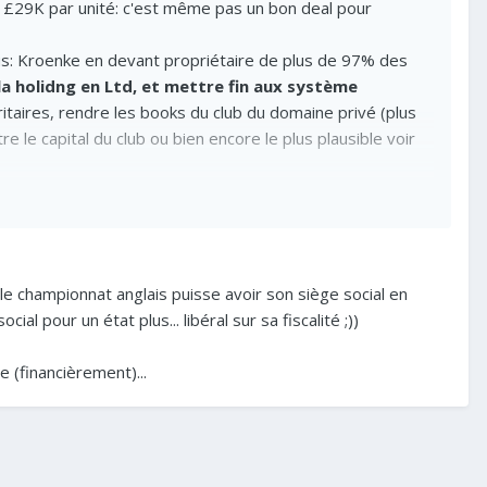
 à £29K par unité: c'est même pas un bon deal pour
s: Kroenke en devant propriétaire de plus de 97% des
la holidng en Ltd, et mettre fin aux système
ritaires, rendre les books du club du domaine privé (plus
 le capital du club ou bien encore le plus plausible voir
zidis sera parti (pour ne pas dire "si jamais il part").
le championnat anglais puisse avoir son siège social en
l pour un état plus... libéral sur sa fiscalité ;))
te (financièrement)...