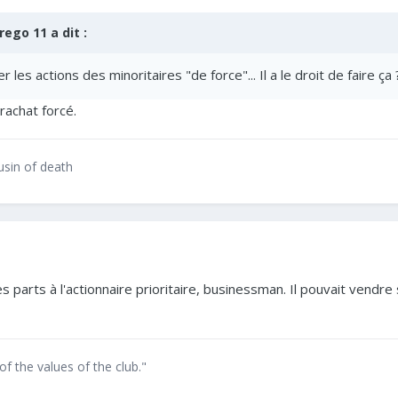
rego 11
a dit :
er les actions des minoritaires "de force"... Il a le droit de faire ça 
 rachat forcé.
ousin of death
tes parts à l'actionnaire prioritaire, businessman. Il pouvait ven
of the values of the club."