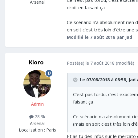
Ce n'est pas tordu, c'est exactem
Arsenal
droit en faisant ça.
Ce scénario n'a absolument rien 
en soit c'est très loin d'être une 
Modifié
le 7 août 2018
par Jad
Kloro
Posté(e)
le 7 août 2018
(modifié)
Le 07/08/2018 à 08:58,
Jad
a
C'est pas tordu, c'est exacteme
faisant ça
Admin
Ce scénario n'a absolument ri
28.3k
Arsenal
(mais en soit c'est très loin d'
Localisation :
Paris
Et as tu des infos sur le mercato 