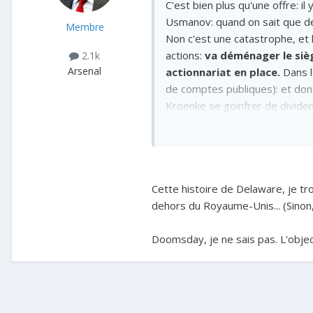
C'est bien plus qu'une offre: 
Usmanov: quand on sait que de
Membre
Non c'est une catastrophe, e
actions:
va déménager le sièg
2.1k
Arsenal
actionnariat en place.
Dans l
de comptes publiques): et donc 
Kroenke se goinfrer de dividen
Accessoirement ça ouvre royalem
Cette histoire de Delaware, je tr
dehors du Royaume-Unis... (Sinon, j
Doomsday, je ne sais pas. L'objectif