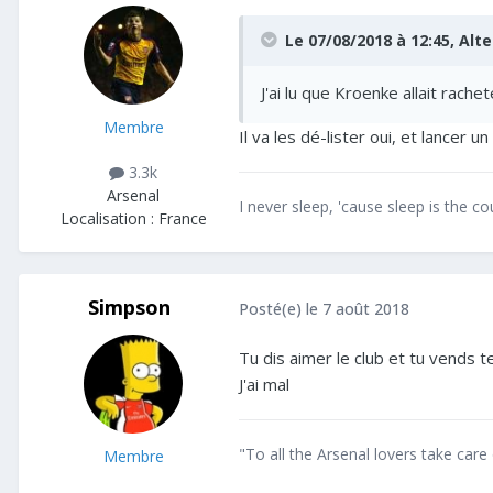
Le 07/08/2018 à 12:45,
Alte
J'ai lu que Kroenke allait rachet
Membre
Il va les dé-lister oui, et lancer un
3.3k
Arsenal
I never sleep, 'cause sleep is the c
Localisation :
France
Simpson
Posté(e)
le 7 août 2018
Tu dis aimer le club et tu vends 
J'ai mal
"To all the Arsenal lovers take care 
Membre