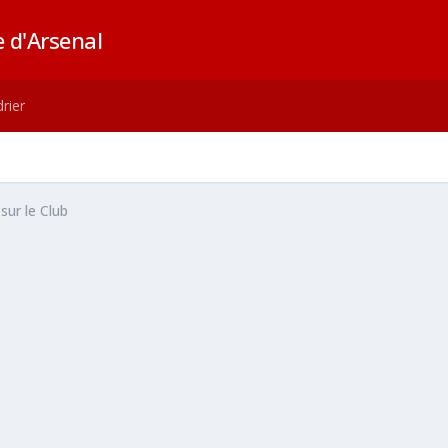
 d'Arsenal
rier
sur le Club