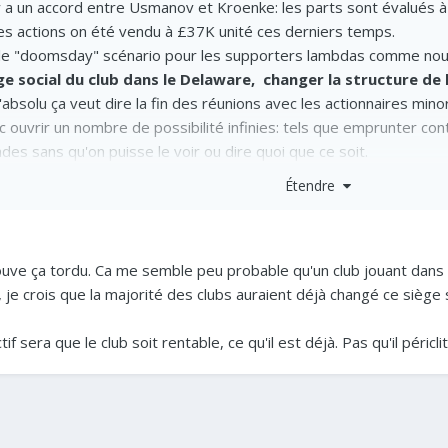
il y a un accord entre Usmanov et Kroenke: les parts sont évalués
s actions on été vendu à £37K unité ces derniers temps.
t le "doomsday" scénario pour les supporters lambdas comme nou
e social du club dans le Delaware, changer la structure de 
'absolu ça veut dire la fin des réunions avec les actionnaires mino
ouvrir un nombre de possibilité infinies: tels que emprunter contre
des sans qu'on puisse le voir ou dire quoi que ce soit.
Étendre
ent la route pour voir Josh Kroenke (son fils) CEO une fois que Ga
ouve ça tordu. Ca me semble peu probable qu'un club jouant dans 
e crois que la majorité des clubs auraient déjà changé ce siège socia
 sera que le club soit rentable, ce qu'il est déjà. Pas qu'il péricli