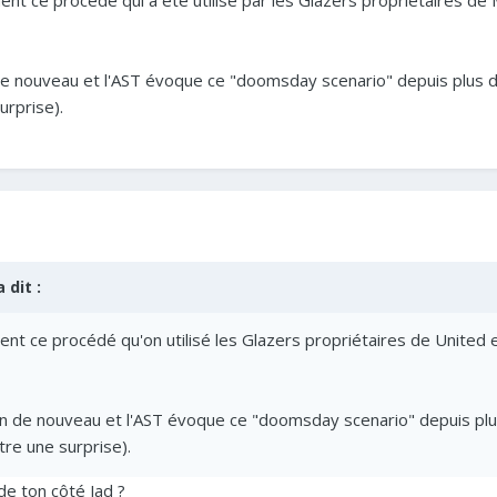
ent ce procédé qui a été utilisé par les Glazers propriétaires de 
de nouveau et l'AST évoque ce "doomsday scenario" depuis plus de
surprise).
 dit :
nt ce procédé qu'on utilisé les Glazers propriétaires de United et
en de nouveau et l'AST évoque ce "doomsday scenario" depuis plus
être une surprise).
de ton côté Jad ?