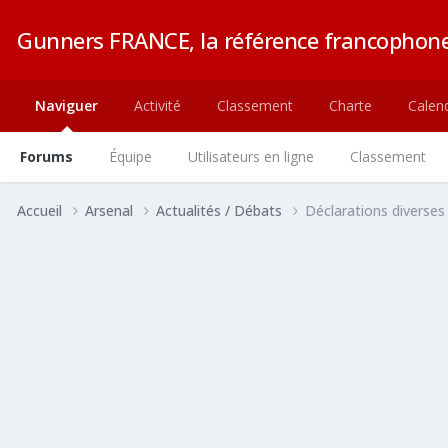
Gunners FRANCE, la référence francophone
Naviguer
Activité
Classement
Charte
Calend
Forums
Équipe
Utilisateurs en ligne
Classement
Accueil
Arsenal
Actualités / Débats
Déclarations diverses 