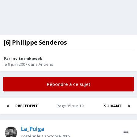
[6] Philippe Senderos
Par Invité mikaweb
le 9 juin 2007
dans
Anciens
Répondre à ce sujet
PRÉCÉDENT
Page 15 sur 19
SUIVANT
La_Pulga
Posté(e)
le 10 octobre 2009