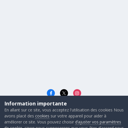
Information importante
Langue
Cookies
En allant sur ce site, vous acceptez l'utilisation des cookies Nous
© 2026 - Gunners FRANCE
avons placé des
cookies
sur votre appareil pour aider à
Powered by Invision Community
améliorer ce site. Vous pouvez choisir
d’ajuster vos paramètres
de cookie
, sinon nous supposerons que vous êtes d’accord pour