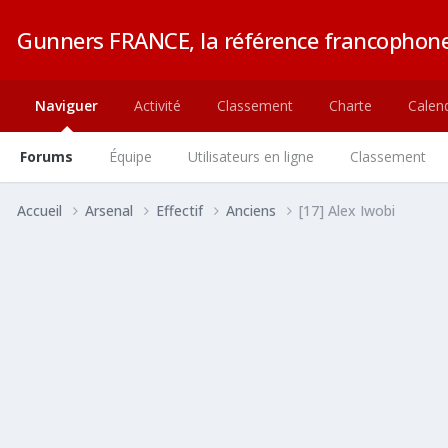
Gunners FRANCE, la référence francophone
Naviguer
Activité
Classement
Charte
Calend
Forums
Équipe
Utilisateurs en ligne
Classement
Accueil
Arsenal
Effectif
Anciens
[17] Alex Iwobi