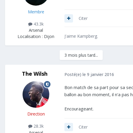
Membre
Citer
43.3k
Arsenal
J'aime Kampberg.
Localisation :
Dijon
3 mois plus tard...
The Wilsh
Posté(e)
le 9 janvier 2016
Bon match de sa part pour sa secon
ballon au bon moment, il n'a pas h
Encourageant.
Direction
28.3k
Citer
Arsenal