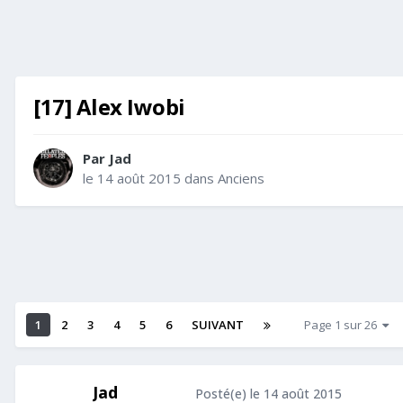
[17] Alex Iwobi
Par
Jad
le 14 août 2015
dans
Anciens
1
2
3
4
5
6
SUIVANT
Page 1 sur 26
Jad
Posté(e)
le 14 août 2015