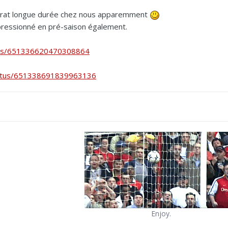
ontrat longue durée chez nous apparemment
mpressionné en pré-saison également.
atus/651336620470308864
status/651338691839963136
Enjoy.