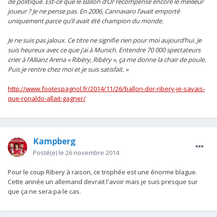
de politique. Est-ce que le Ballon d’Or récompense encore le meilleur
joueur ? Je ne pense pas. En 2006, Cannavaro l’avait emporté
uniquement parce qu’il avait été champion du monde.
Je ne suis pas jaloux. Ce titre ne signifie rien pour moi aujourd’hui. Je
suis heureux avec ce que j’ai à Munich. Entendre 70 000 spectateurs
crier à l’Allianz Arena « Ribéry, Ribéry », ça me donne la chair de poule.
Puis je rentre chez moi et je suis satisfait. »
http://www.footespagnol.fr/2014/11/26/ballon-dor-ribery-je-savais-
que-ronaldo-allait-gagner/
Kampberg
Posté(e)
le 26 novembre 2014
Pour le coup Ribery à raison, ce trophée est une énorme blague.
Cette année un allemand devrait l'avoir mais je suis presque sur
que ça ne sera pa le cas.