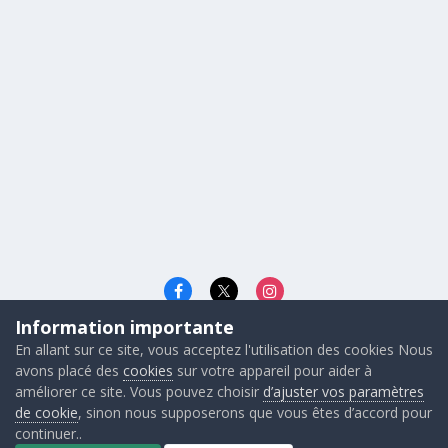
Information importante
Langue
Cookies
En allant sur ce site, vous acceptez l'utilisation des cookies Nous
© 2026 - Gunners FRANCE
avons placé des
cookies
sur votre appareil pour aider à
Powered by Invision Community
améliorer ce site. Vous pouvez choisir
d’ajuster vos paramètres
de cookie
, sinon nous supposerons que vous êtes d’accord pour
continuer..