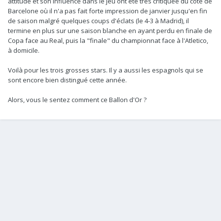
attitude et son influence dans le jeu ont été très critiquée du côté de
Barcelone où il n'a pas fait forte impression de janvier jusqu'en fin
de saison malgré quelques coups d'éclats (le 4-3 à Madrid), il
termine en plus sur une saison blanche en ayant perdu en finale de
Copa face au Real, puis la "finale" du championnat face à l'Atletico,
à domicile.
Voilà pour les trois grosses stars. Il y a aussi les espagnols qui se
sont encore bien distingué cette année.
Alors, vous le sentez comment ce Ballon d'Or ?