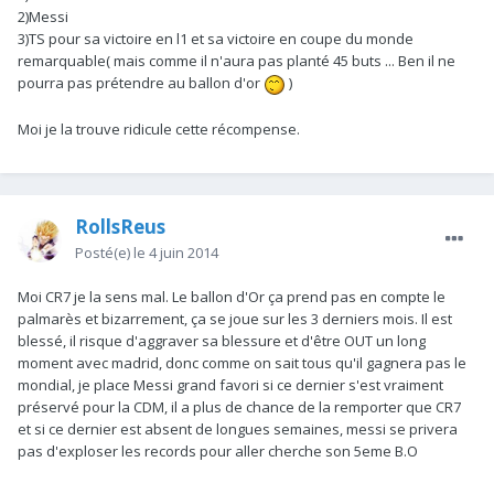
2)Messi
3)TS pour sa victoire en l1 et sa victoire en coupe du monde
remarquable( mais comme il n'aura pas planté 45 buts ... Ben il ne
pourra pas prétendre au ballon d'or
)
Moi je la trouve ridicule cette récompense.
RollsReus
Posté(e)
le 4 juin 2014
Moi CR7 je la sens mal. Le ballon d'Or ça prend pas en compte le
palmarès et bizarrement, ça se joue sur les 3 derniers mois. Il est
blessé, il risque d'aggraver sa blessure et d'être OUT un long
moment avec madrid, donc comme on sait tous qu'il gagnera pas le
mondial, je place Messi grand favori si ce dernier s'est vraiment
préservé pour la CDM, il a plus de chance de la remporter que CR7
et si ce dernier est absent de longues semaines, messi se privera
pas d'exploser les records pour aller cherche son 5eme B.O