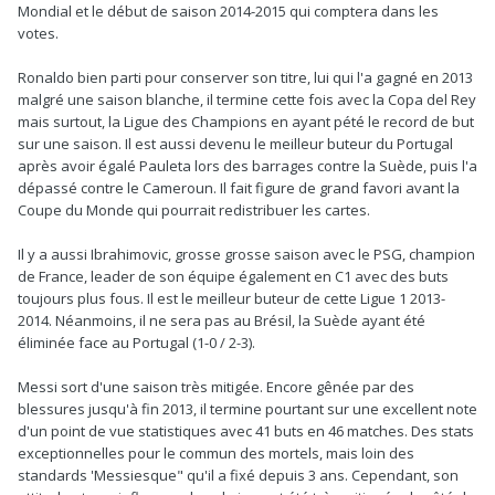
Mondial et le début de saison 2014-2015 qui comptera dans les
votes.
Ronaldo bien parti pour conserver son titre, lui qui l'a gagné en 2013
malgré une saison blanche, il termine cette fois avec la Copa del Rey
mais surtout, la Ligue des Champions en ayant pété le record de but
sur une saison. Il est aussi devenu le meilleur buteur du Portugal
après avoir égalé Pauleta lors des barrages contre la Suède, puis l'a
dépassé contre le Cameroun. Il fait figure de grand favori avant la
Coupe du Monde qui pourrait redistribuer les cartes.
Il y a aussi Ibrahimovic, grosse grosse saison avec le PSG, champion
de France, leader de son équipe également en C1 avec des buts
toujours plus fous. Il est le meilleur buteur de cette Ligue 1 2013-
2014. Néanmoins, il ne sera pas au Brésil, la Suède ayant été
éliminée face au Portugal (1-0 / 2-3).
Messi sort d'une saison très mitigée. Encore gênée par des
blessures jusqu'à fin 2013, il termine pourtant sur une excellent note
d'un point de vue statistiques avec 41 buts en 46 matches. Des stats
exceptionnelles pour le commun des mortels, mais loin des
standards 'Messiesque" qu'il a fixé depuis 3 ans. Cependant, son