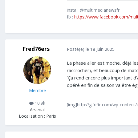
insta : @multimedianewsfr
fb :
https://www.facebook.com/mul
Fred76ers
Posté(e)
le 18 juin 2025
La phase aller est moche, déjà le
raccrocher), et beaucoup de matchs
‘Ça rend encore plus important d’
opéré en fin de saison va être é
Membre
10.9k
[img]http://gifrific.com/wp-content
Arsenal
Localisation :
Paris