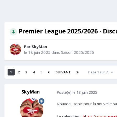
Premier League 2025/2026 - Disc
Par
SkyMan
le 18 juin 2025
dans
Saison 2025/2026
1
2
3
4
5
6
SUIVANT
Page 1 sur 75
SkyMan
Posté(e)
le 18 juin 2025
Nouveau topic pour la nouvelle s
Le calendrier
:
https://www.premi