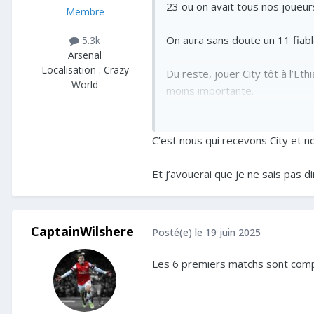
23 ou on avait tous nos joueur
Membre
On aura sans doute un 11 fiab
5.3k
Arsenal
Localisation :
Crazy
Du reste, jouer City tôt à l’E
World
moins importante.
Le seul match qui fait vraimen
C’est nous qui recevons City et n
Et j’avouerai que je ne sais pas di
CaptainWilshere
Posté(e)
le 19 juin 2025
Les 6 premiers matchs sont compli