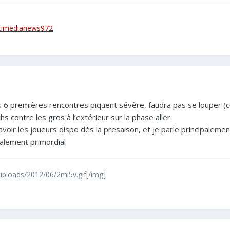
timedianews972
s 6 premières rencontres piquent sévère, faudra pas se louper (c
 contre les gros à l’extérieur sur la phase aller.
avoir les joueurs dispo dès la presaison, et je parle principalem
galement primordial
/uploads/2012/06/2mi5v.gif[/img]