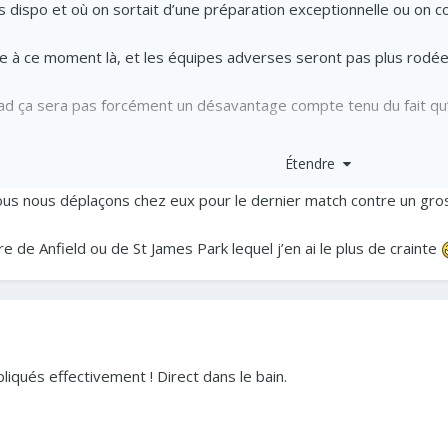
s dispo et où on sortait d’une préparation exceptionnelle ou on c
le à ce moment là, et les équipes adverses seront pas plus rodée
thiad ça sera pas forcément un désavantage compte tenu du fait qu
Étendre
t très peur a mon sens sur ce début de saison c’est vraiment le 
ous nous déplaçons chez eux pour le dernier match contre un gros
re de Anfield ou de St James Park lequel j’en ai le plus de crainte
qués effectivement ! Direct dans le bain.