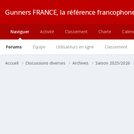
Gunners FRANCE, la référence francophone
Naviguer
Activité
Classement
Charte
Calend
Forums
Équipe
Utilisateurs en ligne
Classement
Accueil
Discussions diverses
Archives
Saison 2025/2026