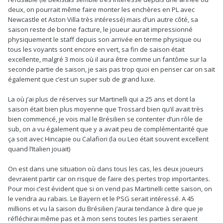
deux, on pourrait même faire monter les enchères en PL avec
Newcastle et Aston Villa très intéressé) mais d’un autre côté, sa
saison reste de bonne facture, le joueur aurait impressionné
physiquement le staff depuis son arrivée en terme physique ou
tous les voyants sont encore en vert, sa fin de saison était
excellente, malgré 3 mois où il aura être comme un fantôme sur la
seconde partie de saison, je sais pas trop quoi en penser car on sait
également que c’est un super sub de grand luxe.
La où j’ai plus de réserves sur Martinelli qui a 25 ans et dont la
saison était bien plus moyenne que Trossard bien qu’il avait très
bien commencé, je vois mal le Brésilien se contenter d’un rôle de
sub, on a vu également que y a avait peu de complémentarité que
ça soit avec Hincapie ou Calafiori (la ou Leo était souvent excellent
quand l’Italien jouait)
On est dans une situation où dans tous les cas, les deux joueurs
devraient partir car on risque de faire des pertes trop importantes.
Pour moi c’est évident que si on vend pas Martinelli cette saison, on
le vendra au rabais. Le Bayern et le PSG serait intéressé. A 45
millions et vu la saison du Brésilien j’aurai tendance à dire que je
réfléchirai même pas et à mon sens toutes les parties seraient