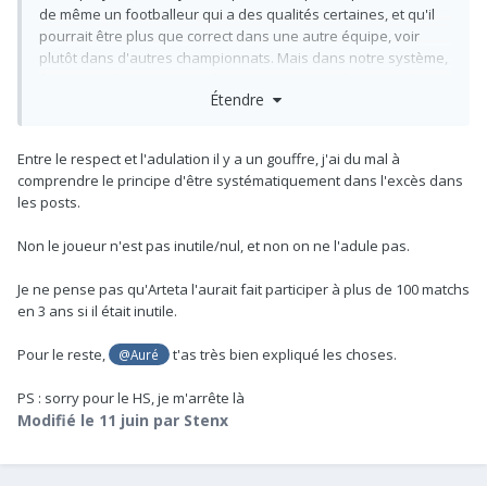
de même un footballeur qui a des qualités certaines, et qu'il
pourrait être plus que correct dans une autre équipe, voir
plutôt dans d'autres championnats. Mais dans notre système,
face aux adversaires que l'on rencontre 90% du temps, il n'a
Étendre
pas du tout les qualités ou l'intelligence pour nous apporter
de quoi faire la différence régulièrement... il nous est donc
complètement inutile.
Entre le respect et l'adulation il y a un gouffre, j'ai du mal à
comprendre le principe d'être systématiquement dans l'excès dans
les posts.
Non le joueur n'est pas inutile/nul, et non on ne l'adule pas.
Je ne pense pas qu'Arteta l'aurait fait participer à plus de 100 matchs
en 3 ans si il était inutile.
Pour le reste,
t'as très bien expliqué les choses.
@Auré
PS : sorry pour le HS, je m'arrête là
Modifié
le 11 juin
par Stenx