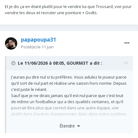
Et je dis ça en étant plutôt pour le vendre lui que Trossard, voir pour
vendre les deux et recruter une pointure + Godts.
papapoupa31
Posté(e)
le 11 juin
Le 11/06/2026 à 08:05,
GOURM3T
a dit :
J'aurais pu dire nul si tu préfères. Vous adulez le joueur parce
qu'il sort de nul part et réalise une saison hors norme. Depuis
c'est juste le néant.
Sauf que je ne dirais jamais qu'il est nul parce que c'est tout
de même un footballeur qui a des qualités certaines, et qu'il
pourrait être plus que correct dans une autre équipe, voir
plutôt dans d'autres championnats. Mais dans notre système,
face aux adversaires que l'on rencontre 90% du temps, il n'a
Étendre
pas du tout les qualités ou l'intelligence pour nous apporter
de quoi faire la différence régulièrement... il nous est donc