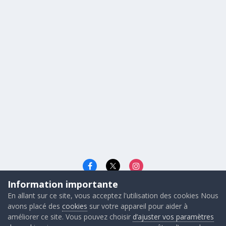
Information importante
Langue
Cookies
En allant sur ce site, vous acceptez l'utilisation des cookies Nous
© 2026 - Gunners FRANCE
avons placé des
cookies
sur votre appareil pour aider à
Powered by Invision Community
améliorer ce site. Vous pouvez choisir
d’ajuster vos paramètres