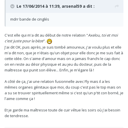
Le 17/06/2014 à 11:39, arsenal59 a dit :
mdrr bande de cinglés
C'est elle qui m'a dit au début de notre relation "
Axelou, toi et moi
c'est juste pour la bèze
".
J'ai dit OK, puis après, je suis tombé amoureux, j'ai voulu plus et elle
m'a dit non, que je n'étais qu'un objet pour elle donc je me suis fait à
cette idée. On s'aime d'amour mais on a jamais franchi le cap donc
on en reste au désir physique et au jeu du docteur, puis de la
maîtresse qui punit son élève... Enfin, je m'égare là !
A côté de ça, j'ai une relation fusionnelle avec Fly mais il a les
mêmes organes génitaux que moi, du coup c'est pas le top mais on
a su se trouver spirituellement même si c'est qu'un p'tit con borné, je
l'aime comme ça !
Et je garde ma maîtresse toute de cuir vêtue les soirs où j'ai besoin
de tendresse.