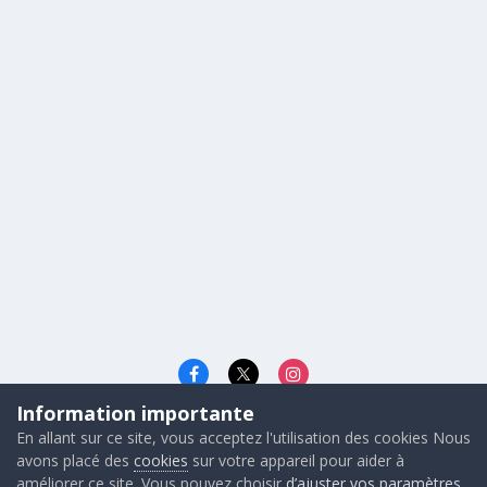
Information importante
Langue
Cookies
En allant sur ce site, vous acceptez l'utilisation des cookies Nous
© 2026 - Gunners FRANCE
avons placé des
cookies
sur votre appareil pour aider à
Powered by Invision Community
améliorer ce site. Vous pouvez choisir
d’ajuster vos paramètres