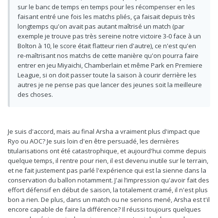
sur le banc de temps en temps pour les récompenser en les
faisant entré une fois les matchs pliés, ça faisait depuis très
longtemps qu'on avait pas autant maîtrisé un match (par
exemple je trouve pas très sereine notre victoire 3-0 face à un
Bolton à 10, le score était flatteur rien d'autre), ce n'est qu'en
re-maîtrisant nos matchs de cette manière qu'on pourra faire
entrer en jeu Miyaichi, Chamberlain et même Park en Premiere
League, si on doit passer toute la saison à courir derrière les
autres je ne pense pas que lancer des jeunes soit la meilleure
des choses.
Je suis d'accord, mais au final Arsha a vraiment plus d'impact que
Ryo ou AOC? Je suis loin d'en être persuadé, les dernières
titularisations ont été catastrophique, et aujourd'hui comme depuis
quelque temps, il rentre pour rien, il est devenu inutile sur le terrain,
et ne fait justement pas parlé l'expérience qui est la sienne dans la
conservation du ballon notamment. J'ai l’impression qu'avoir fait des
effort défensif en début de saison, la totalement cramé, il n'est plus
bon a rien. De plus, dans un match ou ne serions mené, Arsha est t'il
encore capable de faire la différence? Il réussi toujours quelques