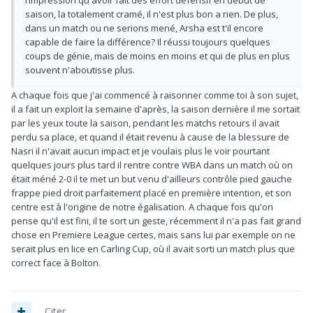
l’impression qu'avoir fait des effort défensif en début de
saison, la totalement cramé, il n'est plus bon a rien. De plus,
dans un match ou ne serions mené, Arsha est t'il encore
capable de faire la différence? Il réussi toujours quelques
coups de génie, mais de moins en moins et qui de plus en plus
souvent n'aboutisse plus.
A chaque fois que j'ai commencé à raisonner comme toi à son sujet,
il a fait un exploit la semaine d'après, la saison dernière il me sortait
par les yeux toute la saison, pendant les matchs retours il avait
perdu sa place, et quand il était revenu à cause de la blessure de
Nasri il n'avait aucun impact et je voulais plus le voir pourtant
quelques jours plus tard il rentre contre WBA dans un match où on
était méné 2-0 il te met un but venu d'ailleurs contrôle pied gauche
frappe pied droit parfaitement placé en première intention, et son
centre est à l'origine de notre égalisation. A chaque fois qu'on
pense qu'il est fini, il te sort un geste, récemment il n'a pas fait grand
chose en Premiere League certes, mais sans lui par exemple on ne
serait plus en lice en Carling Cup, où il avait sorti un match plus que
correct face à Bolton.
Citer