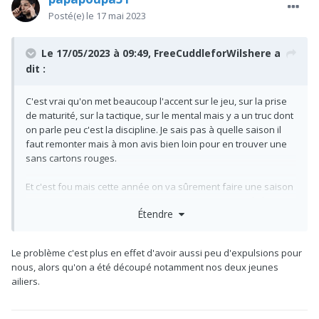
Posté(e)
le 17 mai 2023
Le 17/05/2023 à 09:49,
FreeCuddleforWilshere
a
dit :
C'est vrai qu'on met beaucoup l'accent sur le jeu, sur la prise
de maturité, sur la tactique, sur le mental mais y a un truc dont
on parle peu c'est la discipline. Je sais pas à quelle saison il
faut remonter mais à mon avis bien loin pour en trouver une
sans cartons rouges.
Et c'est fou mais cette année on va sûrement faire une saison
TTC sans carton rouge, c'est vraiment qu'au niveau de la
Étendre
discipline, du self control etc y a eu d'énormes progrès. Pour
autant y a des moments où ça aurait pu partir en vrille vue les
bouchers qu'on a affronté parfois...
Le problème c'est plus en effet d'avoir aussi peu d'expulsions pour
nous, alors qu'on a été découpé notamment nos deux jeunes
ailiers.