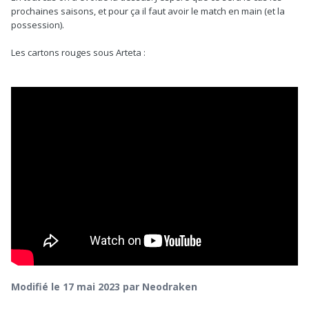
prochaines saisons, et pour ça il faut avoir le match en main (et la
possession).
Les cartons rouges sous Arteta
:
Modifié
le 17 mai 2023
par Neodraken