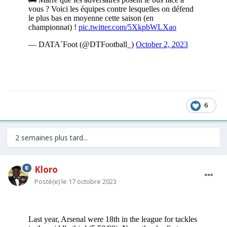
Vous croyez que quand ils nous affrontent ils viennent avec le
même plan de jeu que quand ils affrontent West Ham ?
Ils ont tous compris qu'il fallait fermer boutique. Quand on
marque en premier ils sont obliger de ressortir ce qui nous
rend encore plus dangereux.
Faudra s'améliorer pour faire exploser un bloc mais c'est
remarquable de voir le chemin parcouru et voir comment les
6
adversaires nous perçoivent désormais.
2 semaines plus tard...
Kloro
Posté(e)
le 17 octobre 2023