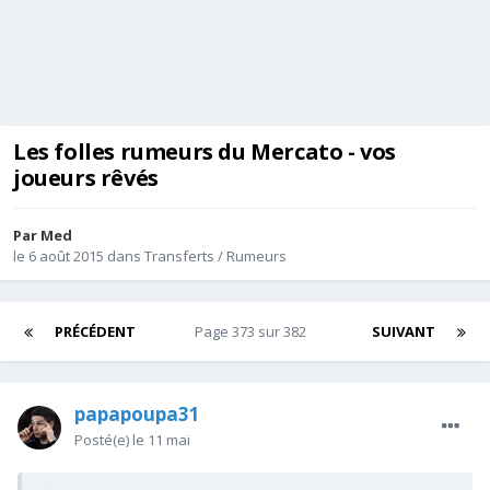
Les folles rumeurs du Mercato - vos
joueurs rêvés
Par
Med
le 6 août 2015
dans
Transferts / Rumeurs
PRÉCÉDENT
Page 373 sur 382
SUIVANT
papapoupa31
Posté(e)
le 11 mai