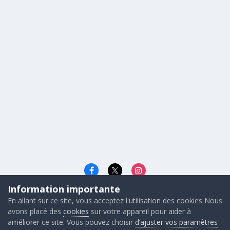
Information importante
Langue
Cookies
En allant sur ce site, vous acceptez l'utilisation des cookies Nous
© 2026 - Gunners FRANCE
avons placé des
cookies
sur votre appareil pour aider à
Powered by Invision Community
améliorer ce site. Vous pouvez choisir
d’ajuster vos paramètres