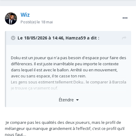
Wiz
Posté(e)
le 18 mai
Le 18/05/2026 à 14:46,
Hamza59
a dit :
Doku est un joueur qui n'a pas besoin d'espace pour faire des
différences. Il est juste inarrêtable peu importe le contexte
dans lequel il est avec le ballon. Arrêté ou en mouvement,
avec ou sans espace, il te casse ton rein.
Les gens sous estiment tellement Doku.. le comparer à Barcola
je trouve ça vraiment ouf.
La seule comparaison valable, c'est Vini et en dessous Kvara.
Étendre
Barcola, s'il a pas d'espace, il est presque inutile. Il va
rarement faire des différences. C'est d'ailleurs pour ça que
Kvara est le titulaire à gauche au PSG.
Je compare pas les qualités des deux joueurs, mais le profil de
mélangeur qui manque grandement à l’effectif, c’est ce profil qu’il
nous faut…