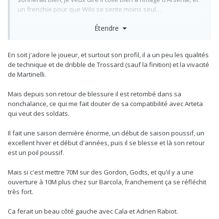
un frenchie pour que Wilo se sente moins seul…
Étendre
Et puis on signerait un top 3 à son poste
…
@papapoupa31
En soit j'adore le joueur, et surtout son profil, il a un peu les qualités
de technique et de dribble de Trossard (sauf la finition) et la vivacité
de Martinelli.
Mais depuis son retour de blessure il est retombé dans sa
nonchalance, ce qui me fait douter de sa compatibilité avec Arteta
qui veut des soldats.
Il fait une saison dernière énorme, un début de saison poussif, un
excellent hiver et début d'années, puis il se blesse et là son retour
est un poil poussif.
Mais si c'est mettre 70M sur des Gordon, Godts, et qu'il y a une
ouverture à 10M plus chez sur Barcola, franchement ça se réfléchit
très fort.
Ca ferait un beau côté gauche avec Cala et Adrien Rabiot.