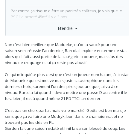
Par contre ça risque d'être un pari très coûteux, je vois que le
PSG l'a acheté 45m€ il y a 3 ans...
Étendre
Non c'est bien meilleur que Madueke, qu'on a saucé pour une
saison semi réussie l'an dernier, Barcola l'explose en terme de stat
alors qu'il fait aussi partie de la catégorie croqueur, mais t'as des
niveau de croquage et lui ça reste pas abusif.
Ce qui m'inquiète plus c'est que c'est un joueur nonchalant, à l'instar
de Madueke qui est motivé mais juste catastrophique dans les
derniers choix, surement l'un des pires joueurs que j'ai vu à ce
niveau. Barcola lui quand il devra mettre une passe D au centre il le
fera bien, il est à quand même 21 PD TTC l'an dernier.
C'est pas un choix parfait mais vu le marché. Godts est bon mais je
sens que ça va faire une Mudryk, bon dans le championnat et ne
trouvant pas les clés en PL.
Gordon fait une saison éclaté et finit la saison blessé du coup. Les