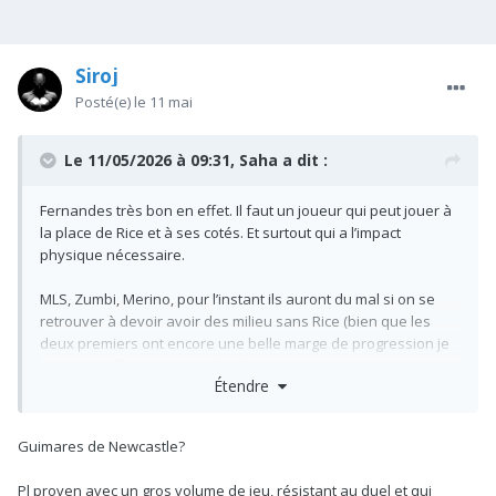
Siroj
Posté(e)
le 11 mai
Le 11/05/2026 à 09:31,
Saha
a dit :
Fernandes très bon en effet. Il faut un joueur qui peut jouer à
la place de Rice et à ses cotés. Et surtout qui a l’impact
physique nécessaire.
MLS, Zumbi, Merino, pour l’instant ils auront du mal si on se
retrouver à devoir avoir des milieu sans Rice (bien que les
deux premiers ont encore une belle marge de progression je
pense). Bref moi je signe des deux mains.
Étendre
A-t-on vraiment besoin d’un latéral gauche de plus.
@AL9
On en a deux très bons (malgré un qui passe trop de temps à
Guimares de Newcastle?
l’infirmerie), plus MLS voir Timber qui peut y jouer.
Pl proven avec un gros volume de jeu, résistant au duel et qui