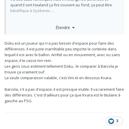
quand il sert Haaland ça fini souvent au fond, ça peut être
bénéfique à Gyökeres….
Au vu du marché, Barcola est l’un des plus qualitatifs sur le
Étendre
marché…
Doku est un joueur qui n'a pas besoin d'espace pour faire des
différences. Il est juste inarrêtable peu importe le contexte dans
lequel il est avec le ballon. Arrêté ou en mouvement, avec ou sans
espace, il te casse ton rein.
Les gens sous estiment tellement Doku.. le comparer à Barcola je
trouve ça vraiment ouf.
La seule comparaison valable, c'est Vini et en dessous Kvara.
Barcola, s'il a pas d'espace, il est presque inutile. Il va rarement faire
des différences. C'est d'ailleurs pour ça que Kvara est le titulaire à
gauche au PSG.
3