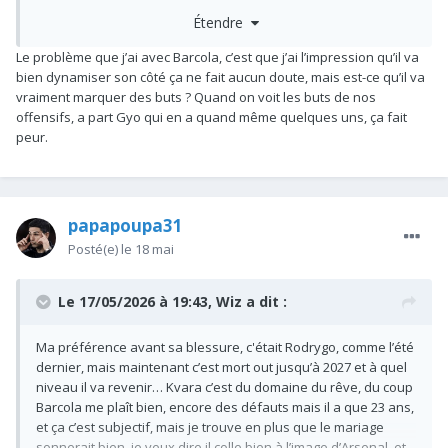
Étendre
Et puis on signerait un top 3 à son poste
…
@papapoupa31
Le problème que j’ai avec Barcola, c’est que j’ai l’impression qu’il va
bien dynamiser son côté ça ne fait aucun doute, mais est-ce qu’il va
vraiment marquer des buts ? Quand on voit les buts de nos
offensifs, a part Gyo qui en a quand même quelques uns, ça fait
peur.
papapoupa31
Posté(e)
le 18 mai
Le 17/05/2026 à 19:43,
Wiz
a dit :
Ma préférence avant sa blessure, c'était Rodrygo, comme l’été
dernier, mais maintenant c’est mort out jusqu’à 2027 et à quel
niveau il va revenir… Kvara c’est du domaine du rêve, du coup
Barcola me plaît bien, encore des défauts mais il a que 23 ans,
et ça c’est subjectif, mais je trouve en plus que le mariage
sonnerait bien, je veux dire il colle bien à l’image d’Arsenal, et