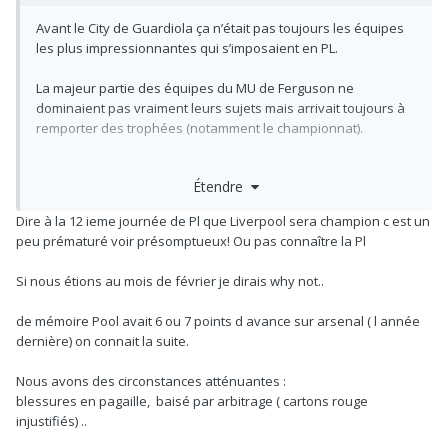
Avant le City de Guardiola ça n’était pas toujours les équipes
les plus impressionnantes qui s’imposaient en PL.
La majeur partie des équipes du MU de Ferguson ne
dominaient pas vraiment leurs sujets mais arrivait toujours à
remporter des trophées (notamment le championnat).
Si City s’écroule (ce qui semble de plus en plus probable vu
Étendre
leur forme actuelle) pas sur qu’on entre dans une ère du :
C’est le meilleur qui gagnera chaque année. Maintenant faut
Dire à la 12 ieme journée de Pl que Liverpool sera champion c est un
laisser une chose à Liverpool c’est que même dans la
peu prématuré voir présomptueux! Ou pas connaître la Pl
difficulté, ils viennent quand même prendre les 3 points, ça
reste quand même assez explosif devant avec des profils de
Si nous étions au mois de février je dirais why not..
grand grand joueur, personellement il me font penser un peu
à nous en 22/23, reste à savoir si ils vont tenir le rythme jusqu
de mémoire Pool avait 6 ou 7 points d avance sur arsenal ( l année
en mai, mais eux contrairement à nous l’ont déjà fait et a de
dernière) on connait la suite.
nombreuses reprises.
Tenir tête à City et les challenger a plus de 90 points, gagner
Nous avons des circonstances atténuantes
:
une PL a 99 points, ils ont encore une bonne partie de leurs
blessures en pagaille, baisé par arbitrage ( cartons rouge
joueurs qui ont cette expérience là où ça nous fait encore
injustifiés) ..
défaut de notre côté.