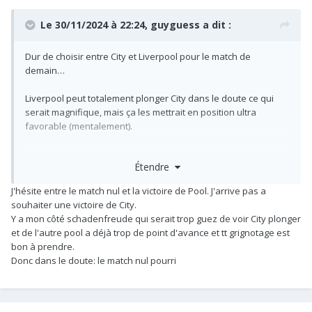
Le 30/11/2024 à 22:24,
guyguess
a dit :
Dur de choisir entre City et Liverpool pour le match de
demain…
Liverpool peut totalement plonger City dans le doute ce qui
serait magnifique, mais ça les mettrait en position ultra
favorable (mentalement).
D’un autre côté, une victoire de City les relancerait et leur
Étendre
ferait croire qu’ils peuvent se passer de Rodri pour gagner.
J'hésite entre le match nul et la victoire de Pool. J'arrive pas a
Un match nul pourri ?!
souhaiter une victoire de City.
Y a mon côté schadenfreude qui serait trop guez de voir City plonger
et de l'autre pool a déjà trop de point d'avance et tt grignotage est
bon à prendre.
Donc dans le doute: le match nul pourri