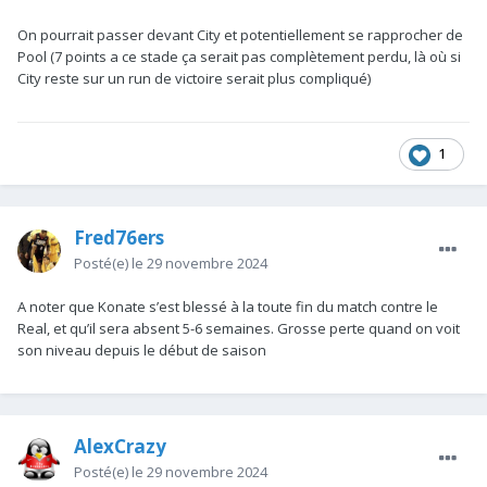
On pourrait passer devant City et potentiellement se rapprocher de
Pool (7 points a ce stade ça serait pas complètement perdu, là où si
City reste sur un run de victoire serait plus compliqué)
1
Fred76ers
Posté(e)
le 29 novembre 2024
A noter que Konate s’est blessé à la toute fin du match contre le
Real, et qu’il sera absent 5-6 semaines. Grosse perte quand on voit
Jespère une win pour Arsenal.
son niveau depuis le début de saison
Un nul ou victoire de Aston Villa contre Chelsea.
Un nul ou victoire de City contre Liverpool.
AlexCrazy
Posté(e)
le 29 novembre 2024