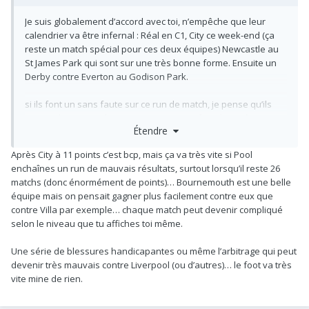
Je suis globalement d’accord avec toi, n’empêche que leur
calendrier va être infernal : Réal en C1, City ce week-end (ça
reste un match spécial pour ces deux équipes) Newcastle au
St James Park qui sont sur une très bonne forme. Ensuite un
Derby contre Everton au Godison Park.
si ils font un sans faute sur ce run de match, je pense qu’ils
seront clairement champion (une victoire face à City écarterait
Étendre
clairement les Citizens de la course, je pense) mais la leur
calendrier va se gâter, on fera vraiment le compte ensuite.
Après City à 11 points c’est bcp, mais ça va très vite si Pool
enchaînes un run de mauvais résultats, surtout lorsqu’il reste 26
Faudra voir où on en sera aussi, notre calendrier est pas plus
matchs (donc énormément de points)… Bournemouth est une belle
clément non plus (WH a l’extérieur ça devrait le faire, le MU
équipe mais on pensait gagner plus facilement contre eux que
version débit d’Amorim a voir et un déplacement très périlleux
contre Villa par exemple… chaque match peut devenir compliqué
en prévision avec Fulham au Craven Cottage ensuite…)
selon le niveau que tu affiches toi même.
Une série de blessures handicapantes ou même l’arbitrage qui peut
devenir très mauvais contre Liverpool (ou d’autres)… le foot va très
vite mine de rien.