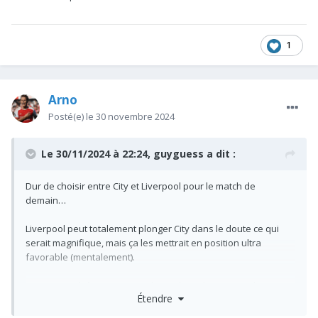
1
Arno
Posté(e)
le 30 novembre 2024
Le 30/11/2024 à 22:24,
guyguess
a dit :
Dur de choisir entre City et Liverpool pour le match de
demain…
Liverpool peut totalement plonger City dans le doute ce qui
serait magnifique, mais ça les mettrait en position ultra
favorable (mentalement).
D’un autre côté, une victoire de City les relancerait et leur
Étendre
ferait croire qu’ils peuvent se passer de Rodri pour gagner.