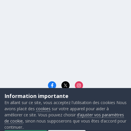
Information importante
Langue
Cookies
En allant sur ce site, vous acceptez l'utilisation des cookies Nous
© 2026 - Gunners FRANCE
avons placé des
cookies
sur votre appareil pour aider à
Powered by Invision Community
améliorer ce site. Vous pouvez choisir
d’ajuster vos paramètres
de cookie
, sinon nous supposerons que vous êtes d’accord pour
continuer..