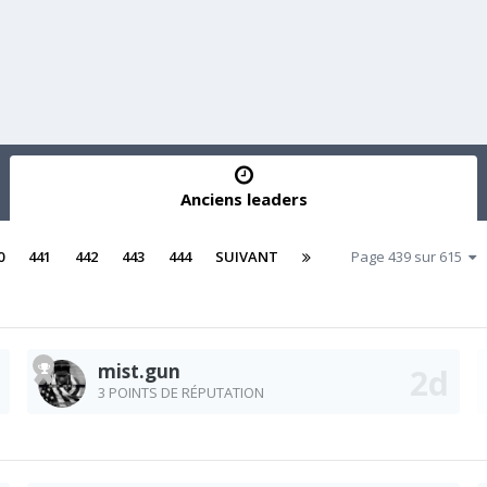
Anciens leaders
0
441
442
443
444
SUIVANT
Page 439 sur 615
mist.gun
3 POINTS DE RÉPUTATION