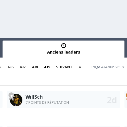
Anciens leaders
5
436
437
438
439
SUIVANT
Page 434 sur 615
WillSch
7 POINTS DE RÉPUTATION