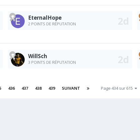
EternalHope
2 POINTS DE RÉPUTATION
WillSch
3 POINTS DE RÉPUTATION
5
436
437
438
439
SUIVANT
Page 434 sur 615