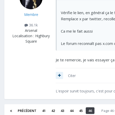
Vérifie le lien, en général ça le
Membre
Remplace x par twitter, recolle 
36.1k
Arsenal
Ca me le fait aussi
Localisation :
Highbury
Square
Le forum reconnaît pas x.com 
Je te remercie, je vais essayer ç
Citer
L'espoir survit toujours, c'est pour c
PRÉCÉDENT
41
42
43
44
45
46
Page 46