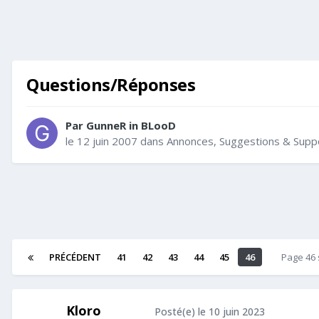
Questions/Réponses
Par
GunneR in BLooD
le 12 juin 2007
dans
Annonces, Suggestions & Supp
PRÉCÉDENT
41
42
43
44
45
46
Page 46
Kloro
Posté(e)
le 10 juin 2023