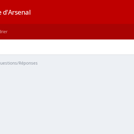
 d'Arsenal
rier
uestions/Réponses