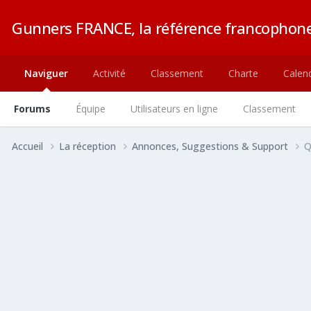
Gunners FRANCE, la référence francophone
Naviguer
Activité
Classement
Charte
Calend
Forums
Équipe
Utilisateurs en ligne
Classement
Accueil
La réception
Annonces, Suggestions & Support
Q