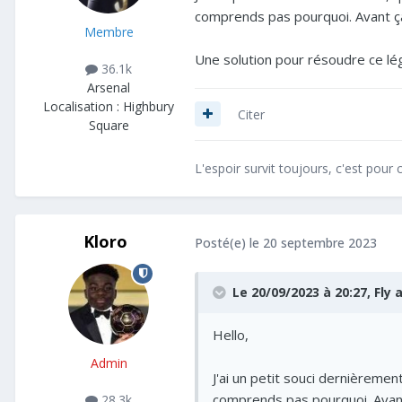
comprends pas pourquoi. Avant ça 
Membre
Une solution pour résoudre ce lé
36.1k
Arsenal
Localisation :
Highbury
Citer
Square
L'espoir survit toujours, c'est pour c
Kloro
Posté(e)
le 20 septembre 2023
Le 20/09/2023 à 20:27,
Fly
a
Hello,
Admin
J'ai un petit souci dernièrement
comprends pas pourquoi. Avant 
28.3k