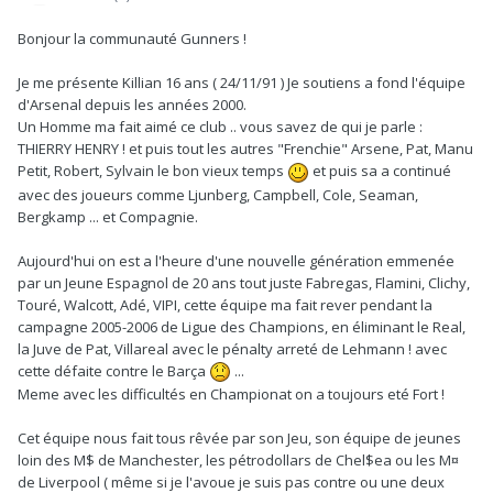
Bonjour la communauté Gunners !
Je me présente Killian 16 ans ( 24/11/91 ) Je soutiens a fond l'équipe
d'Arsenal depuis les années 2000.
Un Homme ma fait aimé ce club .. vous savez de qui je parle :
THIERRY HENRY ! et puis tout les autres "Frenchie" Arsene, Pat, Manu
Petit, Robert, Sylvain le bon vieux temps
et puis sa a continué
avec des joueurs comme Ljunberg, Campbell, Cole, Seaman,
Bergkamp ... et Compagnie.
Aujourd'hui on est a l'heure d'une nouvelle génération emmenée
par un Jeune Espagnol de 20 ans tout juste Fabregas, Flamini, Clichy,
Touré, Walcott, Adé, VIPI, cette équipe ma fait rever pendant la
campagne 2005-2006 de Ligue des Champions, en éliminant le Real,
la Juve de Pat, Villareal avec le pénalty arreté de Lehmann ! avec
cette défaite contre le Barça
...
Meme avec les difficultés en Championat on a toujours eté Fort !
Cet équipe nous fait tous rêvée par son Jeu, son équipe de jeunes
loin des M$ de Manchester, les pétrodollars de Chel$ea ou les M¤
de Liverpool ( même si je l'avoue je suis pas contre ou une deux