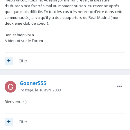
Hleb,Walcott, Robin et Adeybayor me font rêver, la blessure
d'Eduardo m'a fait trés mal au moment où son jeu revenait aprés
quelque mois difficile. En tout les cas trés heureux d'etre dans cette
communauté, j'ai vu qu'il y a des supporters du Real Madrid (mon
deuxieme club de coeur).
Bon et bien voila
A bientot sur le Forum
Citer
Gooner555
Posté(e)
le 16 avril 2008
Bienvenue ;)
Citer