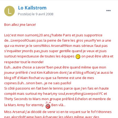
Lo Kallstrom
Posté(e)
le 9 avril 2008
Bon allez jme lance!
Lo(c'est mon surnom),20 ans,j'habite Paris et jsuis supportrice
de...Liverpool!Ouais pas la peine de faire les gros yeux!!!y'en a une
qui va mvirer je le sens!!Miss Arsenal!!!Non mais sérieux faut pas
s'inquiéter jmords pas,jsuis super gentille quand je veux et jsuis
surtout respectueuse de toutes les équipes
on peut être ultra et
respecter tout le monde!
Euh...autre chose a savoir?ben peut être quand même que mon
joueur préféré c'est Kim Kallstrom dont j'ai el blog officiel,j'ai aussi le
blog off d'Alain Rochat vu que sa femme est une de mes
copines.Euh...sinon ben...je ne sais pas!lol
Si côté passions en fait ben le tennis parce que j'en fais en haute
compèt mais surtout my heart,my soul,everything:Liverpool FC et
Thirty Seconds to Mars mon groupe préféré.Echelon et membre de
la Mars Army for eternity.
Ben vlà...
Miss Arsenal j'ai décidé de venir ici en te voyant sur le fof t'étonnes
pas alors!lol!J'aime bien échanger les idées même avec des