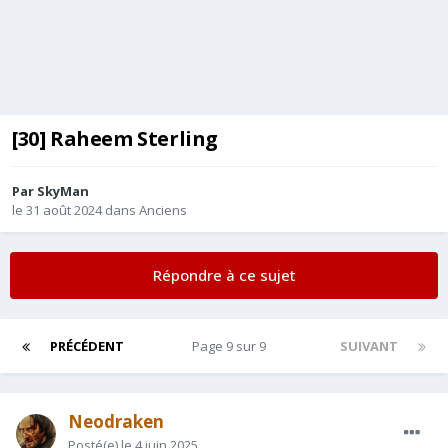
[30] Raheem Sterling
Par
SkyMan
le 31 août 2024
dans
Anciens
Répondre à ce sujet
PRÉCÉDENT
Page 9 sur 9
SUIVANT
Neodraken
Posté(e)
le 4 juin 2025