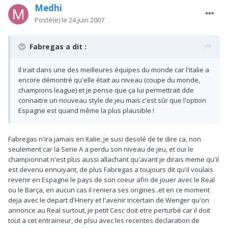
Medhi
Posté(e)
le 24 juin 2007
Fabregas a dit :
Il irait dans une des meilleures équipes du monde car l'italie a
encore démontré qu'elle était au niveau (coupe du monde,
champions league) et je pense que ça lui permettrait dde
connaitre un nouveau style de jeu mais c'est sûr que l'option
Espagne est quand même la plus plausible !
Fabregas n'ira jamais en Italie, je susi desolé de te dire ca, non
seulement car la Serie A a perdu son niveau de jeu, et oui le
championnat n'est plus aussi allachant qu'avant je dirais meme qu'il
est devenu ennuiyant, de plus Fabregas a toujours dit qu'il voulais
revenir en Espagne le pays de son coeur afin de jouer avec le Real
ou le Barça, en aucun cas il reniera ses origines..et en ce moment
deja avec le depart d'Hnery et l'avenir incertain de Wenger qu'on
annonce au Real surtout, je petit Cesc doit etre perturbé car il doit
tout a cet entraineur, de plsu avec les recentes declaration de