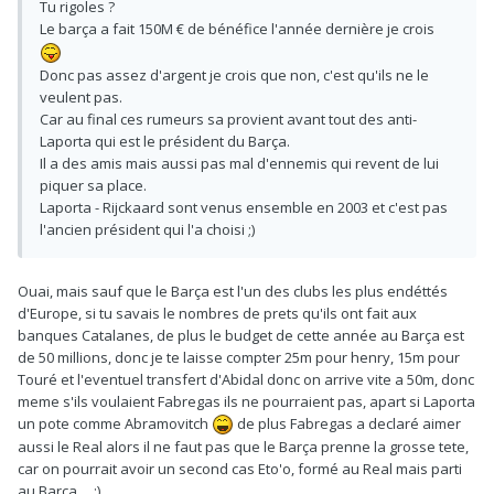
Tu rigoles ?
Le barça a fait 150M € de bénéfice l'année dernière je crois
Donc pas assez d'argent je crois que non, c'est qu'ils ne le
veulent pas.
Car au final ces rumeurs sa provient avant tout des anti-
Laporta qui est le président du Barça.
Il a des amis mais aussi pas mal d'ennemis qui revent de lui
piquer sa place.
Laporta - Rijckaard sont venus ensemble en 2003 et c'est pas
l'ancien président qui l'a choisi ;)
Ouai, mais sauf que le Barça est l'un des clubs les plus endéttés
d'Europe, si tu savais le nombres de prets qu'ils ont fait aux
banques Catalanes, de plus le budget de cette année au Barça est
de 50 millions, donc je te laisse compter 25m pour henry, 15m pour
Touré et l'eventuel transfert d'Abidal donc on arrive vite a 50m, donc
meme s'ils voulaient Fabregas ils ne pourraient pas, apart si Laporta
un pote comme Abramovitch
de plus Fabregas a declaré aimer
aussi le Real alors il ne faut pas que le Barça prenne la grosse tete,
car on pourrait avoir un second cas Eto'o, formé au Real mais parti
au Barça.... ;)