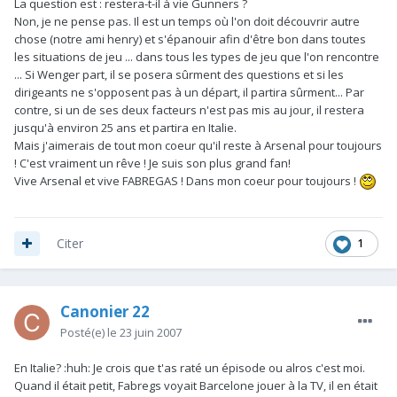
La question est : restera-t-il à vie Gunners ?
Non, je ne pense pas. Il est un temps où l'on doit découvrir autre
chose (notre ami henry) et s'épanouir afin d'être bon dans toutes
les situations de jeu ... dans tous les types de jeu que l'on rencontre
... Si Wenger part, il se posera sûrment des questions et si les
dirigeants ne s'opposent pas à un départ, il partira sûrment... Par
contre, si un de ses deux facteurs n'est pas mis au jour, il restera
jusqu'à environ 25 ans et partira en Italie.
Mais j'aimerais de tout mon coeur qu'il reste à Arsenal pour toujours
! C'est vraiment un rêve ! Je suis son plus grand fan!
Vive Arsenal et vive FABREGAS ! Dans mon coeur pour toujours !
1
Citer
Canonier 22
Posté(e)
le 23 juin 2007
En Italie? :huh: Je crois que t'as raté un épisode ou alros c'est moi.
Quand il était petit, Fabregs voyait Barcelone jouer à la TV, il en était