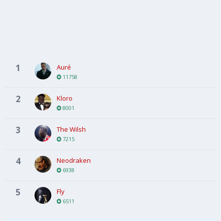
1
Auré
11758
2
Kloro
8001
3
The Wilsh
7215
4
Neodraken
6938
5
Fly
6511